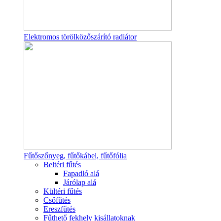
Elektromos törölközőszárító radiátor
Fűtőszőnyeg, fűtőkábel, fűtőfólia
Beltéri fűtés
Fapadló alá
Járólap alá
Kültéri fűtés
Csőfűtés
Ereszfűtés
Fűthető fekhely kisállatoknak