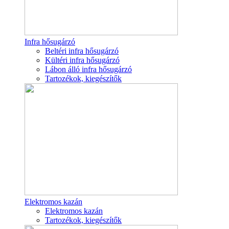
Infra hősugárzó
Beltéri infra hősugárzó
Kültéri infra hősugárzó
Lábon álló infra hősugárzó
Tartozékok, kiegészítők
Elektromos kazán
Elektromos kazán
Tartozékok, kiegészítők