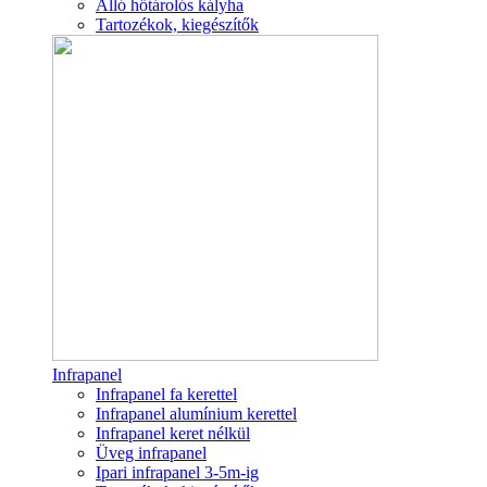
Álló hőtárolós kályha
Tartozékok, kiegészítők
Infrapanel
Infrapanel fa kerettel
Infrapanel alumínium kerettel
Infrapanel keret nélkül
Üveg infrapanel
Ipari infrapanel 3-5m-ig