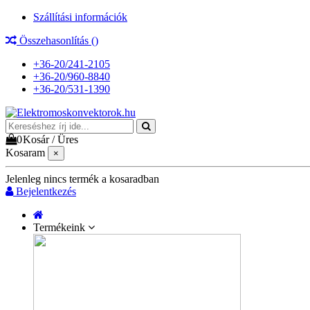
Szállítási információk
Összehasonlítás (
)
+36-20/241-2105
+36-20/960-8840
+36-20/531-1390
0
Kosár
/
Üres
Kosaram
×
Jelenleg nincs termék a kosaradban
Bejelentkezés
Termékeink