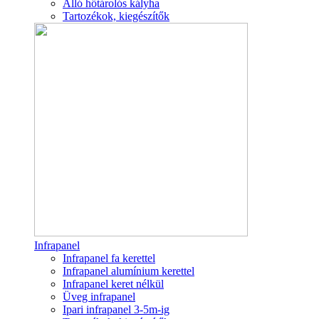
Álló hőtárolós kályha
Tartozékok, kiegészítők
Infrapanel
Infrapanel fa kerettel
Infrapanel alumínium kerettel
Infrapanel keret nélkül
Üveg infrapanel
Ipari infrapanel 3-5m-ig