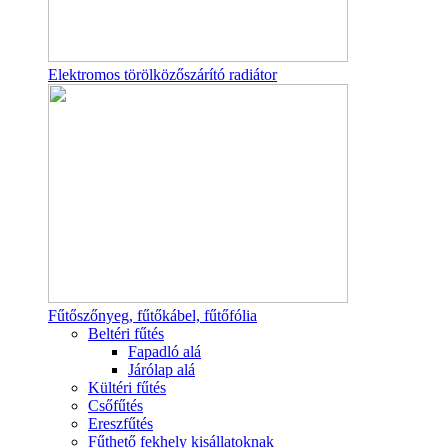
Elektromos törölközőszárító radiátor
Fűtőszőnyeg, fűtőkábel, fűtőfólia
Beltéri fűtés
Fapadló alá
Járólap alá
Kültéri fűtés
Csőfűtés
Ereszfűtés
Fűthető fekhely kisállatoknak