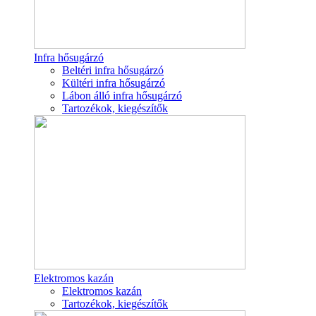
Infra hősugárzó
Beltéri infra hősugárzó
Kültéri infra hősugárzó
Lábon álló infra hősugárzó
Tartozékok, kiegészítők
Elektromos kazán
Elektromos kazán
Tartozékok, kiegészítők