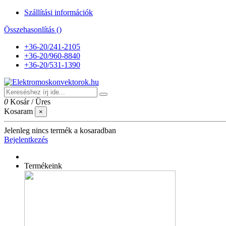
Szállítási információk
Összehasonlítás (
)
+36-20/241-2105
+36-20/960-8840
+36-20/531-1390
0
Kosár
/
Üres
Kosaram
×
Jelenleg nincs termék a kosaradban
Bejelentkezés
Termékeink