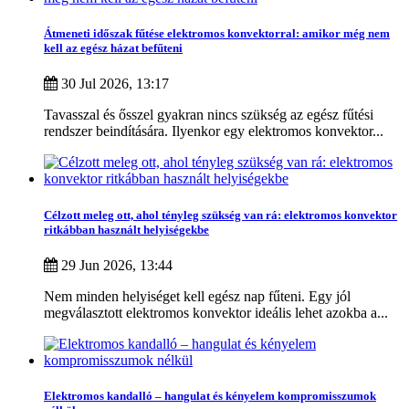
Szűrők törlése
Átmeneti időszak fűtése elektromos konvektorral: amikor még nem
Ár
kell az egész házat befűteni
22536
Ft
181400
Ft
30 Jul 2026, 13:17
Tavasszal és ősszel gyakran nincs szükség az egész fűtési
rendszer beindítására. Ilyenkor egy elektromos konvektor...
Teljesítmény
500
W
3000
W
Célzott meleg ott, ahol tényleg szükség van rá: elektromos konvektor
ritkábban használt helyiségekbe
Raktáron
29 Jun 2026, 13:44
Raktáron
2
Nem minden helyiséget kell egész nap fűteni. Egy jól
Több..
Kevesebb
megválasztott elektromos konvektor ideális lehet azokba a...
Gyártó
ADAX
0
ATLANTIC
0
Elektromos kandalló – hangulat és kényelem kompromisszumok
BEHA
0