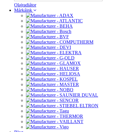
Olajradiátor
Márkáink