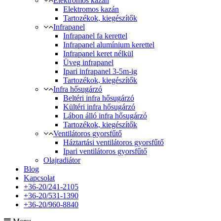
Elektromos kazán
Elektromos kazán
Tartozékok, kiegészítők
Infrapanel
Infrapanel fa kerettel
Infrapanel alumínium kerettel
Infrapanel keret nélkül
Üveg infrapanel
Ipari infrapanel 3-5m-ig
Tartozékok, kiegészítők
Infra hősugárzó
Beltéri infra hősugárzó
Kültéri infra hősugárzó
Lábon álló infra hősugárzó
Tartozékok, kiegészítők
Ventilátoros gyorsfűtő
Háztartási ventilátoros gyorsfűtő
Ipari ventilátoros gyorsfűtő
Olajradiátor
Blog
Kapcsolat
+36-20/241-2105
+36-20/531-1390
+36-20/960-8840