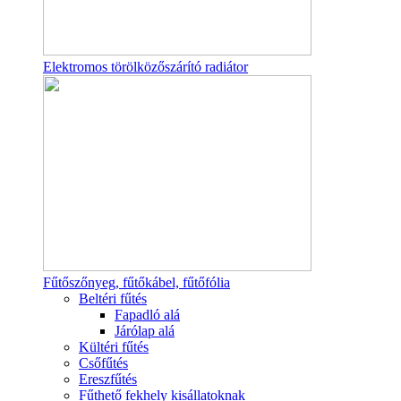
Elektromos törölközőszárító radiátor
Fűtőszőnyeg, fűtőkábel, fűtőfólia
Beltéri fűtés
Fapadló alá
Járólap alá
Kültéri fűtés
Csőfűtés
Ereszfűtés
Fűthető fekhely kisállatoknak