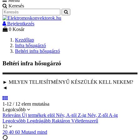
Menu
Keresés
Bejelentkezés
0
Kosár
Kezdőlap
Infra hősugárzó
Beltéri infra hősugárzó
Beltéri infra hősugárzó
► MILYEN TELJESÍTMÉNYŰ KÉSZÜLÉK KELL NEKEM?
◄
1-12 / 12 elem mutatása
Legolcsóbb
Releváns
Új termékek elöl
Név, A-tól Z-ig
Név, Z-től A-ig
Legolcsóbb
Legdrágább
Raktáron
Véletlenszerű
12
20
40
60
Mutasd mind