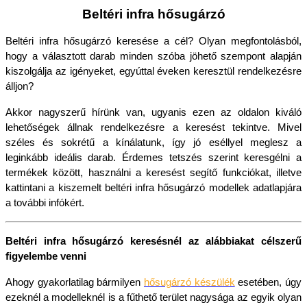
Beltéri infra hősugárzó
Beltéri infra hősugárzó keresése a cél? Olyan megfontolásból, 
hogy a választott darab minden szóba jöhető szempont alapján 
kiszolgálja az igényeket, egyúttal éveken keresztül rendelkezésre 
álljon?
Akkor nagyszerű hírünk van, ugyanis ezen az oldalon kiváló 
lehetőségek állnak rendelkezésre a keresést tekintve. Mivel 
széles és sokrétű a kínálatunk, így jó eséllyel meglesz a 
leginkább ideális darab. Érdemes tetszés szerint keresgélni a 
termékek között, használni a keresést segítő funkciókat, illetve 
kattintani a kiszemelt beltéri infra hősugárzó modellek adatlapjára 
a további infókért.
Beltéri infra hősugárzó keresésnél az alábbiakat célszerű 
figyelembe venni
Ahogy gyakorlatilag bármilyen 
hősugárzó készülék
 esetében, úgy 
ezeknél a modelleknél is a fűthető terület nagysága az egyik olyan 