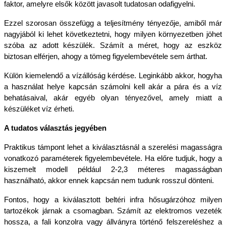
faktor, amelyre elsők között javasolt tudatosan odafigyelni.
Ezzel szorosan összefügg a teljesítmény tényezője, amiből már 
nagyjából ki lehet következtetni, hogy milyen környezetben jöhet 
szóba az adott készülék. Számít a méret, hogy az eszköz 
biztosan elférjen, ahogy a tömeg figyelembevétele sem árthat.
Külön kiemelendő a vízállóság kérdése. Leginkább akkor, hogyha 
a használat helye kapcsán számolni kell akár a pára és a víz 
behatásaival, akár egyéb olyan tényezővel, amely miatt a 
készüléket víz érheti.
A tudatos választás jegyében
Praktikus támpont lehet a kiválasztásnál a szerelési magasságra 
vonatkozó paraméterek figyelembevétele. Ha előre tudjuk, hogy a 
kiszemelt modell például 2-2,3 méteres magasságban 
használható, akkor ennek kapcsán nem tudunk rosszul dönteni.
Fontos, hogy a kiválasztott beltéri infra hősugárzóhoz milyen 
tartozékok járnak a csomagban. Számít az elektromos vezeték 
hossza, a fali konzolra vagy állványra történő felszereléshez a 