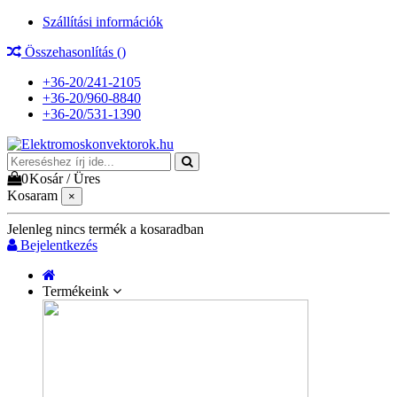
Szállítási információk
Összehasonlítás (
)
+36-20/241-2105
+36-20/960-8840
+36-20/531-1390
0
Kosár
/
Üres
Kosaram
×
Jelenleg nincs termék a kosaradban
Bejelentkezés
Termékeink