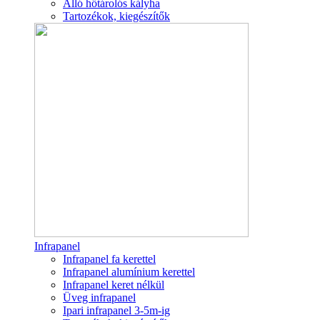
Álló hőtárolós kályha
Tartozékok, kiegészítők
Infrapanel
Infrapanel fa kerettel
Infrapanel alumínium kerettel
Infrapanel keret nélkül
Üveg infrapanel
Ipari infrapanel 3-5m-ig