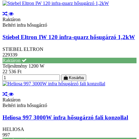
Raktáron
Beltéri infra hősugárzó
Stiebel Eltron IW 120 infra-quarz hősugárzó 1,2kW
STIEBEL ELTRON
229339
Raktáron
Teljesítmény
1200 W
22 536 Ft
Kosárba
Raktáron
Beltéri infra hősugárzó
Heliosa 997 3000W infra hősugárzó fali konzollal
HELIOSA
997