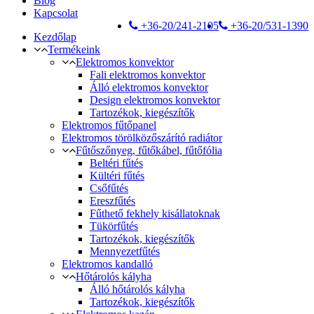
Blog
Kapcsolat
+36-20/241-2105
+36-20/531-1390
Kezdőlap
Termékeink
Elektromos konvektor
Fali elektromos konvektor
Álló elektromos konvektor
Design elektromos konvektor
Tartozékok, kiegészítők
Elektromos fűtőpanel
Elektromos törölközőszárító radiátor
Fűtőszőnyeg, fűtőkábel, fűtőfólia
Beltéri fűtés
Kültéri fűtés
Csőfűtés
Ereszfűtés
Fűthető fekhely kisállatoknak
Tükörfűtés
Tartozékok, kiegészítők
Mennyezetfűtés
Elektromos kandalló
Hőtárolós kályha
Álló hőtárolós kályha
Tartozékok, kiegészítők