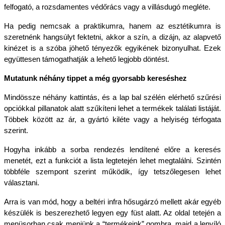
felfogató, a rozsdamentes védőrács vagy a villásdugó megléte.
Ha pedig nemcsak a praktikumra, hanem az esztétikumra is 
szeretnénk hangsúlyt fektetni, akkor a szín, a dizájn, az alapvető 
kinézet is a szóba jöhető tényezők egyikének bizonyulhat. Ezek 
együttesen támogathatják a lehető legjobb döntést.
Mutatunk néhány tippet a még gyorsabb kereséshez
Mindössze néhány kattintás, és a lap bal szélén elérhető szűrési 
opciókkal pillanatok alatt szűkíteni lehet a termékek találati listáját. 
Többek között az ár, a gyártó kiléte vagy a helyiség térfogata 
szerint.
Hogyha inkább a sorba rendezés lendítené előre a keresés 
menetét, ezt a funkciót a lista legtetején lehet megtalálni. Szintén 
többféle szempont szerint működik, így tetszőlegesen lehet 
választani.
Arra is van mód, hogy a beltéri infra hősugárzó mellett akár egyéb 
készülék is beszerezhető legyen egy füst alatt. Az oldal tetején a 
menüsorban csak menjünk a “termékeink” gombra, majd a lenyíló 