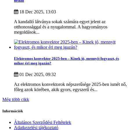
nélkül
Bonjour
0
Bosch
0
18 Dec 2025, 13:03
BVF
0
A kandalló látványa sokak számára egyet jelent az
Caleo
0
otthonossággal és a nyugalommal. A hagyományos
COMPUTHERM
0
megoldások...
DEVI
0
Dimplex
0
Dreo
0
Electrolux
0
ELEKTRA
0
Elektromos konvektor 2025-ben – Kinek jó, mennyit fogyaszt, és
mikor éri meg igazán?
FixTrend
0
G-OLD
0
01 Dec 2025, 09:32
GLAMOX
3
GYARTO
0
Az elektromos konvektorok népszerűsége 2025-ben ismét nő,
HAUSER
0
főleg azok körében, akik gyors, egyszerű és...
Heatcom
0
HELIOSA
2
Még több cikk
Intuis
0
KOSPEL
0
Információk
MASTER
3
NOBO
0
Általános Szerződési Feltételek
Adatkezelési tájékoztató
Radialight
3