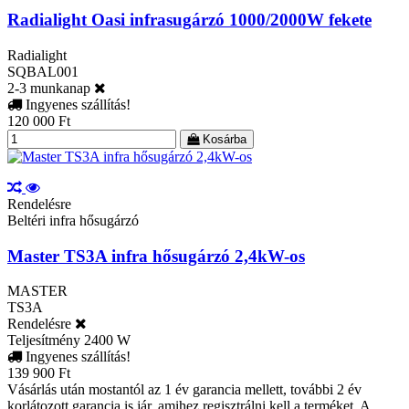
Radialight Oasi infrasugárzó 1000/2000W fekete
Radialight
SQBAL001
2-3 munkanap
Ingyenes szállítás!
120 000 Ft
Kosárba
Rendelésre
Beltéri infra hősugárzó
Master TS3A infra hősugárzó 2,4kW-os
MASTER
TS3A
Rendelésre
Teljesítmény
2400 W
Ingyenes szállítás!
139 900 Ft
Vásárlás után mostantól az 1 év garancia mellett, további 2 év
korlátozott garancia is jár, amihez regisztrálni kell a terméket. A