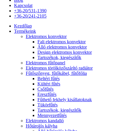
Blog
Kapcsolat
+36-20/531-1390
+36-20/241-2105
Kezdőlap
Termékeink
Elektromos konvektor
Fali elektromos konvektor
Álló elektromos konvektor
Design elektromos konvektor
Tartozékok, kiegészítők
Elektromos fűtőpanel
Elektromos törölközőszárító radiátor
Fűtőszőnyeg, fűtőkábel, fűtőfólia
Beltéri fűtés
Kültéri fűtés
Csőfűtés
Ereszfűtés
Fűthető fekhely kisállatoknak
Tükörfűtés
Tartozékok, kiegészítők
Mennyezetfűtés
Elektromos kandalló
Hőtárolós kályha