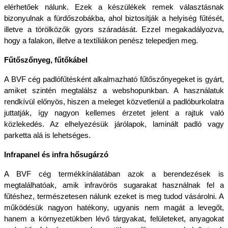
elérhetőek nálunk. Ezek a készülékek remek választásnak 
bizonyulnak a fürdőszobákba, ahol biztosítják a helyiség fűtését, 
illetve a törölközők gyors száradását. Ezzel megakadályozva, 
hogy a falakon, illetve a textíliákon penész telepedjen meg.
Fűtőszőnyeg, fűtőkábel
A BVF cég padlófűtésként alkalmazható fűtőszőnyegeket is gyárt, 
amiket szintén megtalálsz a webshopunkban. A használatuk 
rendkívül előnyös, hiszen a meleget közvetlenül a padlóburkolatra 
juttatják, így nagyon kellemes érzetet jelent a rajtuk való 
közlekedés. Az elhelyezésük járólapok, laminált padló vagy 
parketta alá is lehetséges.
Infrapanel és infra hősugárzó
A BVF cég termékkínálatában azok a berendezések is 
megtalálhatóak, amik infravörös sugarakat használnak fel a 
fűtéshez, természetesen nálunk ezeket is meg tudod vásárolni. A 
működésük nagyon hatékony, ugyanis nem magát a levegőt, 
hanem a környezetükben lévő tárgyakat, felületeket, anyagokat 