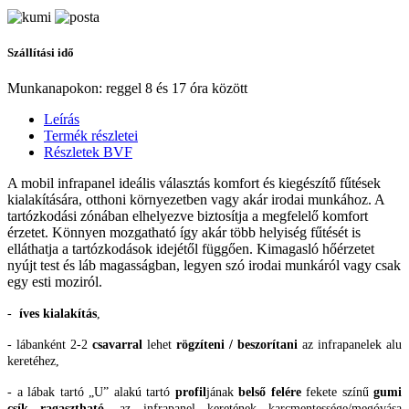
Szállítási idő
Munkanapokon: reggel 8 és 17 óra között
Leírás
Termék részletei
Részletek BVF
A mobil infrapanel ideális választás komfort és kiegészítő fűtések
kialakítására, otthoni környezetben vagy akár irodai munkához. A
tartózkodási zónában elhelyezve biztosítja a megfelelő komfort
érzetet. Könnyen mozgatható így akár több helyiség fűtését is
elláthatja a tartózkodások idejétől függően. Kimagasló hőérzetet
nyújt test és láb magasságban, legyen szó irodai munkáról vagy csak
egy esti moziról.
-
íves kialakítás
,
- lábanként 2-2
csavarral
lehet
rögzíteni / beszorítani
az infrapanelek alu
keretéhez,
- a lábak tartó „U” alakú tartó
profil
jának
belső felére
fekete színű
gumi
csík ragasztható
, az infrapanel keretének karcmentessége/megóvása