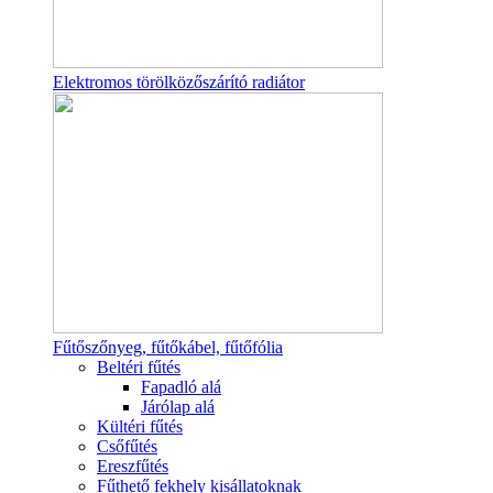
Elektromos törölközőszárító radiátor
Fűtőszőnyeg, fűtőkábel, fűtőfólia
Beltéri fűtés
Fapadló alá
Járólap alá
Kültéri fűtés
Csőfűtés
Ereszfűtés
Fűthető fekhely kisállatoknak