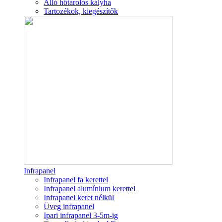
Álló hőtárolós kályha
Tartozékok, kiegészítők
Infrapanel
Infrapanel fa kerettel
Infrapanel alumínium kerettel
Infrapanel keret nélkül
Üveg infrapanel
Ipari infrapanel 3-5m-ig