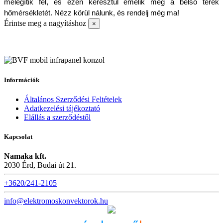
melegítik fel, és ezen keresztül emelik meg a belső terek 
hőmérsékletét. Nézz körül nálunk, és rendelj még ma!
Érintse meg a nagyításhoz
×
Információk
Általános Szerződési Feltételek
Adatkezelési tájékoztató
Elállás a szerződéstől
Kapcsolat
Namaka kft.
2030 Érd, Budai út 21.
+3620/241-2105
info@elektromoskonvektorok.hu