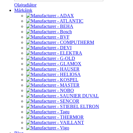
Olajradiátor
Márkáink