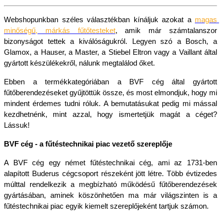
Webshopunkban széles választékban kínáljuk azokat a 
magas 
minőségű, márkás fűtőtesteket
, amik már számtalanszor 
bizonyságot tettek a kiválóságukról. Legyen szó a Bosch, a 
Glamox, a Hauser, a Master, a Stiebel Eltron vagy a Vaillant által 
gyártott készülékekről, nálunk megtalálod őket.
Ebben a termékkategóriában a BVF cég által gyártott 
fűtőberendezéseket gyűjtöttük össze, és most elmondjuk, hogy mi 
mindent érdemes tudni róluk. A bemutatásukat pedig mi mással 
kezdhetnénk, mint azzal, hogy ismertetjük magát a céget? 
Lássuk!
BVF cég - a fűtéstechnikai piac vezető szereplője
A BVF cég egy német fűtéstechnikai cég, ami az 1731-ben 
alapított Buderus cégcsoport részeként jött létre. Több évtizedes 
múlttal rendelkezik a megbízható működésű fűtőberendezések 
gyártásában, aminek köszönhetően ma már világszinten is a 
fűtéstechnikai piac egyik kiemelt szereplőjeként tartjuk számon.