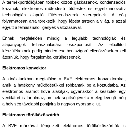
A termékportfóliójában többek között gázkazánok, kondenzációs 
kazánok, elektromos működésű fűtőtestek és egyéb innovatív 
technológián alapuló fűtésrendszerek szerepelnek. A cég 
folyamatosan arra törekszik, hogy lépést tartson a világ, s azzal 
együtt a felhasználói igények változásával.
Ennek megfelelően mindig a legújabb technológiák és 
alapanyagok felhasználására összpontosít. Az előállított 
készülékeknek pedig minden esetben szigorú ellenőrzéseken kell 
átesniük, hogy forgalomba kerülhessenek. 
Elektromos konvektor
A kínálatunkban megtalálod a BVF elektromos konvektorokat, 
amik a hatékony működésükkel robbantak be a köztudatba. Az 
elektromos áramot hővé alakítják, ugyanakkor a készülék egy 
ventilátort is tartalmaz, aminek segítségével a meleg levegő még 
a helyiség távolabbi pontjaira is nagyon gyorsan eljut. 
Elektromos törölközőszárító
A BVF márkával fémjelzett elektromos törölközőszárítók is 