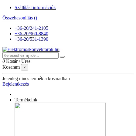
Szállítási információk
Összehasonlítás (
)
+36-20/241-2105
+36-20/960-8840
+36-20/531-1390
0
Kosár
/
Üres
Kosaram
×
Jelenleg nincs termék a kosaradban
Bejelentkezés
Termékeink