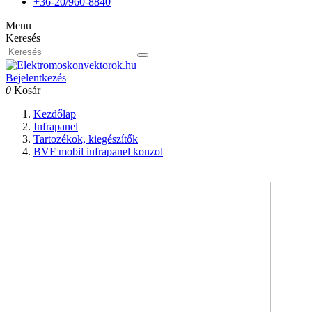
+36-20/960-8840
Menu
Keresés
Bejelentkezés
0
Kosár
Kezdőlap
Infrapanel
Tartozékok, kiegészítők
BVF mobil infrapanel konzol