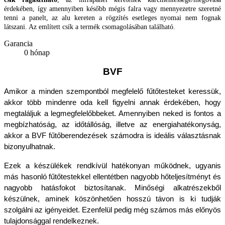
érdekében, így amennyiben később mégis falra vagy mennyezetre szeretné
tenni a panelt, az alu kereten a rögzítés esetleges nyomai nem fognak
látszani. Az említett csík a termék csomagolásában található.
Garancia
0 hónap
BVF
Amikor a minden szempontból megfelelő fűtőtesteket keressük, 
akkor több mindenre oda kell figyelni annak érdekében, hogy 
megtaláljuk a legmegfelelőbbeket. Amennyiben neked is fontos a 
megbízhatóság, az időtállóság, illetve az energiahatékonyság, 
akkor a BVF fűtőberendezések számodra is ideális választásnak 
bizonyulhatnak. 
Ezek a készülékek rendkívül hatékonyan működnek, ugyanis 
más hasonló fűtőtestekkel ellentétben nagyobb hőteljesítményt és 
nagyobb hatásfokot biztosítanak. Minőségi alkatrészekből 
készülnek, aminek köszönhetően hosszú távon is ki tudják 
szolgálni az igényeidet. Ezenfelül pedig még számos más előnyös 
tulajdonsággal rendelkeznek. 