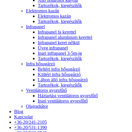
Álló hőtárolós kályha
Tartozékok, kiegészítők
Elektromos kazán
Elektromos kazán
Tartozékok, kiegészítők
Infrapanel
Infrapanel fa kerettel
Infrapanel alumínium kerettel
Infrapanel keret nélkül
Üveg infrapanel
Ipari infrapanel 3-5m-ig
Tartozékok, kiegészítők
Infra hősugárzó
Beltéri infra hősugárzó
Kültéri infra hősugárzó
Lábon álló infra hősugárzó
Tartozékok, kiegészítők
Ventilátoros gyorsfűtő
Háztartási ventilátoros gyorsfűtő
Ipari ventilátoros gyorsfűtő
Olajradiátor
Blog
Kapcsolat
+36-20/241-2105
+36-20/531-1390