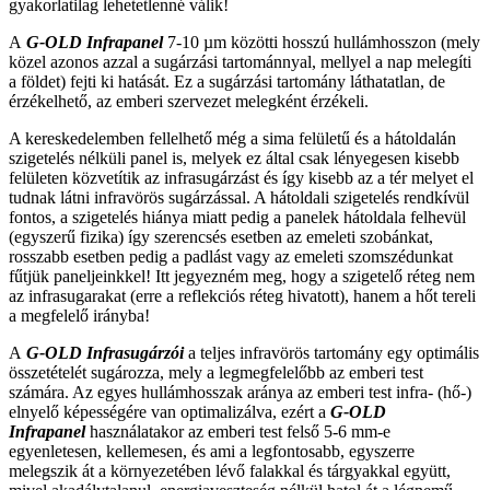
gyakorlatilag lehetetlenné válik!
A
G-OLD Infrapanel
7-10 µm közötti hosszú hullámhosszon (mely
közel azonos azzal a sugárzási tartománnyal, mellyel a nap melegíti
a földet) fejti ki hatását. Ez a sugárzási tartomány láthatatlan, de
érzékelhető, az emberi szervezet melegként érzékeli.
A kereskedelemben fellelhető még a sima felületű és a hátoldalán
szigetelés nélküli panel is, melyek ez által csak lényegesen kisebb
felületen közvetítik az infrasugárzást és így kisebb az a tér melyet el
tudnak látni infravörös sugárzással. A hátoldali szigetelés rendkívül
fontos, a szigetelés hiánya miatt pedig a panelek hátoldala felhevül
(egyszerű fizika) így szerencsés esetben az emeleti szobánkat,
rosszabb esetben pedig a padlást vagy az emeleti szomszédunkat
fűtjük paneljeinkkel! Itt jegyezném meg, hogy a szigetelő réteg nem
az infrasugarakat (erre a reflekciós réteg hivatott), hanem a hőt tereli
a megfelelő irányba!
A
G-OLD Infrasugárzói
a teljes infravörös tartomány egy optimális
összetételét sugározza, mely a legmegfelelőbb az emberi test
számára. Az egyes hullámhosszak aránya az emberi test infra- (hő-)
elnyelő képességére van optimalizálva, ezért a
G-OLD
Infrapanel
használatakor az emberi test felső 5-6 mm-e
egyenletesen, kellemesen, és ami a legfontosabb, egyszerre
melegszik át a környezetében lévő falakkal és tárgyakkal együtt,