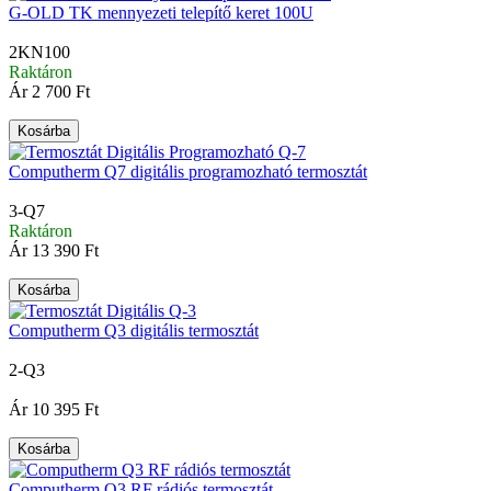
G-OLD TK mennyezeti telepítő keret 100U
2KN100
Raktáron
Ár
2 700 Ft
Kosárba
Computherm Q7 digitális programozható termosztát
3-Q7
Raktáron
Ár
13 390 Ft
Kosárba
Computherm Q3 digitális termosztát
2-Q3
|
Ár
10 395 Ft
Kosárba
Computherm Q3 RF rádiós termosztát