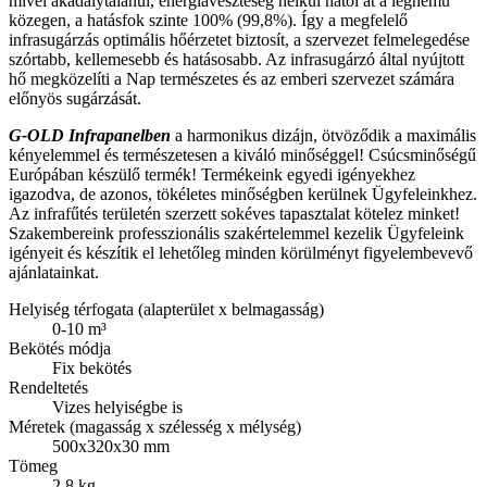
mivel akadálytalanul, energiaveszteség nélkül hatol át a légnemű
közegen, a hatásfok szinte 100% (99,8%). Így a megfelelő
infrasugárzás optimális hőérzetet biztosít, a szervezet felmelegedése
szórtabb, kellemesebb és hatásosabb. Az infrasugárzó által nyújtott
hő megközelíti a Nap természetes és az emberi szervezet számára
előnyös sugárzását.
G-OLD Infrapanelben
a harmonikus dizájn, ötvöződik a maximális
kényelemmel és természetesen a kiváló minőséggel! Csúcsminőségű
Európában készülő termék! Termékeink egyedi igényekhez
igazodva, de azonos, tökéletes minőségben kerülnek Ügyfeleinkhez.
Az infrafűtés területén szerzett sokéves tapasztalat kötelez minket!
Szakembereink professzionális szakértelemmel kezelik Ügyfeleink
igényeit és készítik el lehetőleg minden körülményt figyelembevevő
ajánlatainkat.
Helyiség térfogata (alapterület x belmagasság)
0-10 m³
Bekötés módja
Fix bekötés
Rendeltetés
Vizes helyiségbe is
Méretek (magasság x szélesség x mélység)
500x320x30 mm
Tömeg
2,8 kg