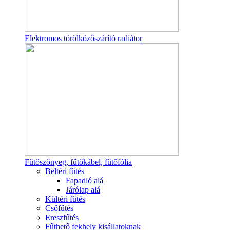
Elektromos törölközőszárító radiátor
Fűtőszőnyeg, fűtőkábel, fűtőfólia
Beltéri fűtés
Fapadló alá
Járólap alá
Kültéri fűtés
Csőfűtés
Ereszfűtés
Fűthető fekhely kisállatoknak