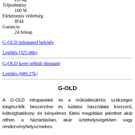
Teljesítmény
100 W
Elektromos védettség
IP44
Garancia
24 hónap
G-OLD infrapanel bekötés
Letöltés (325.08k)
G-OLD keret nélküli útmutató
Letöltés (689.27k)
G-OLD
A G-OLD infrapanelek és a működésükhöz szükséges 
kiegészítők beszerzése és tudatos használata korszerű, 
költséghatékony és kényelmes fűtési megoldást jelenthet akár 
otthon a háztartásban, akár üzlethelyiségekben vagy 
rendezvényhelyszíneken.