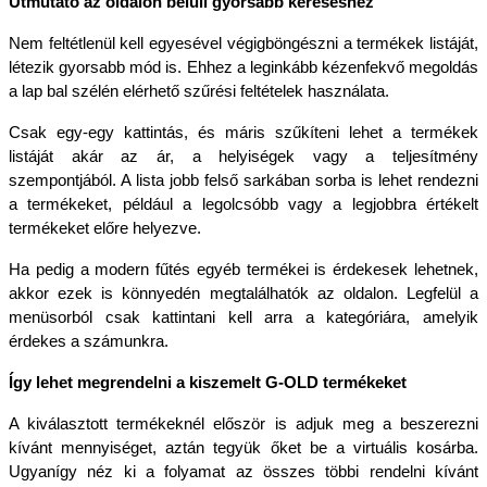
Útmutató az oldalon belüli gyorsabb kereséshez
Nem feltétlenül kell egyesével végigböngészni a termékek listáját, 
létezik gyorsabb mód is. Ehhez a leginkább kézenfekvő megoldás 
a lap bal szélén elérhető szűrési feltételek használata.
Csak egy-egy kattintás, és máris szűkíteni lehet a termékek 
listáját akár az ár, a helyiségek vagy a teljesítmény 
szempontjából. A lista jobb felső sarkában sorba is lehet rendezni 
a termékeket, például a legolcsóbb vagy a legjobbra értékelt 
termékeket előre helyezve.
Ha pedig a modern fűtés egyéb termékei is érdekesek lehetnek, 
akkor ezek is könnyedén megtalálhatók az oldalon. Legfelül a 
menüsorból csak kattintani kell arra a kategóriára, amelyik 
érdekes a számunkra.
Így lehet megrendelni a kiszemelt G-OLD termékeket
A kiválasztott termékeknél először is adjuk meg a beszerezni 
kívánt mennyiséget, aztán tegyük őket be a virtuális kosárba. 
Ugyanígy néz ki a folyamat az összes többi rendelni kívánt 