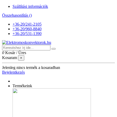
Szállítási információk
Összehasonlítás (
)
+36-20/241-2105
+36-20/960-8840
+36-20/531-1390
0
Kosár
/
Üres
Kosaram
×
Jelenleg nincs termék a kosaradban
Bejelentkezés
Termékeink