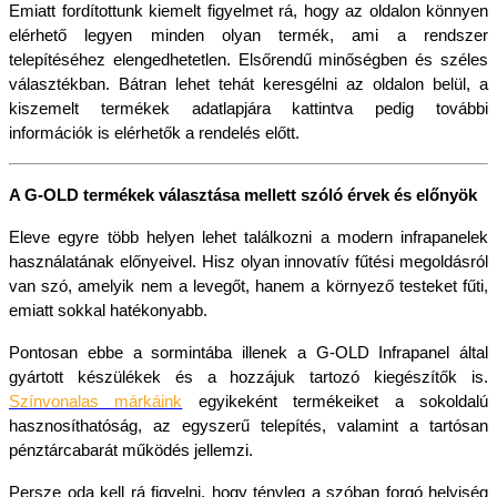
Emiatt fordítottunk kiemelt figyelmet rá, hogy az oldalon könnyen 
elérhető legyen minden olyan termék, ami a rendszer 
telepítéséhez elengedhetetlen. Elsőrendű minőségben és széles 
választékban. Bátran lehet tehát keresgélni az oldalon belül, a 
kiszemelt termékek adatlapjára kattintva pedig további 
információk is elérhetők a rendelés előtt.
A G-OLD termékek választása mellett szóló érvek és előnyök
Eleve egyre több helyen lehet találkozni a modern infrapanelek 
használatának előnyeivel. Hisz olyan innovatív fűtési megoldásról 
van szó, amelyik nem a levegőt, hanem a környező testeket fűti, 
emiatt sokkal hatékonyabb.
Pontosan ebbe a sormintába illenek a G-OLD Infrapanel által 
gyártott készülékek és a hozzájuk tartozó kiegészítők is. 
Színvonalas márkáink
 egyikeként termékeiket a sokoldalú 
hasznosíthatóság, az egyszerű telepítés, valamint a tartósan 
pénztárcabarát működés jellemzi.
Persze oda kell rá figyelni, hogy tényleg a szóban forgó helyiség 