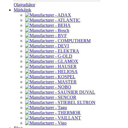
Olajradiátor
Márkáink