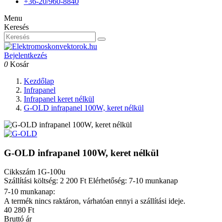
+36-20/960-8840
Menu
Keresés
Bejelentkezés
0
Kosár
Kezdőlap
Infrapanel
Infrapanel keret nélkül
G-OLD infrapanel 100W, keret nélkül
G-OLD infrapanel 100W, keret nélkül
Cikkszám
1G-100u
Szállítási költség: 2 200 Ft
Elérhetőség: 7-10 munkanap
7-10 munkanap:
A termék nincs raktáron, várhatóan ennyi a szállítási ideje.
40 280 Ft
Bruttó ár