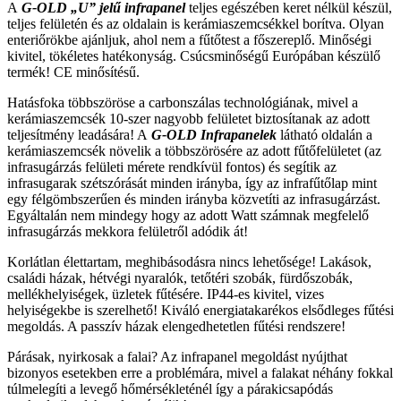
A
G-OLD „U” jelű infrapanel
teljes egészében keret nélkül készül,
teljes felületén és az oldalain is kerámiaszemcsékkel borítva. Olyan
enteriőrökbe ajánljuk, ahol nem a fűtőtest a főszereplő. Minőségi
kivitel, tökéletes hatékonyság. Csúcsminőségű Európában készülő
termék! CE minősítésű.
Hatásfoka többszöröse a carbonszálas technológiának, mivel a
kerámiaszemcsék 10-szer nagyobb felületet biztosítanak az adott
teljesítmény leadására! A
G-OLD Infrapanelek
látható oldalán a
kerámiaszemcsék növelik a többszörösére az adott fűtőfelületet (az
infrasugárzás felületi mérete rendkívül fontos) és segítik az
infrasugarak szétszórását minden irányba, így az infrafűtőlap mint
egy félgömbszerűen és minden irányba közvetíti az infrasugárzást.
Egyáltalán nem mindegy hogy az adott Watt számnak megfelelő
infrasugárzás mekkora felületről adódik át!
Korlátlan élettartam, meghibásodásra nincs lehetősége! Lakások,
családi házak, hétvégi nyaralók, tetőtéri szobák, fürdőszobák,
mellékhelyiségek, üzletek fűtésére. IP44-es kivitel, vizes
helyiségekbe is szerelhető! Kiváló energiatakarékos elsődleges fűtési
megoldás. A passzív házak elengedhetetlen fűtési rendszere!
Párásak, nyirkosak a falai? Az infrapanel megoldást nyújthat
bizonyos esetekben erre a problémára, mivel a falakat néhány fokkal
túlmelegíti a levegő hőmérsékleténél így a párakicsapódás