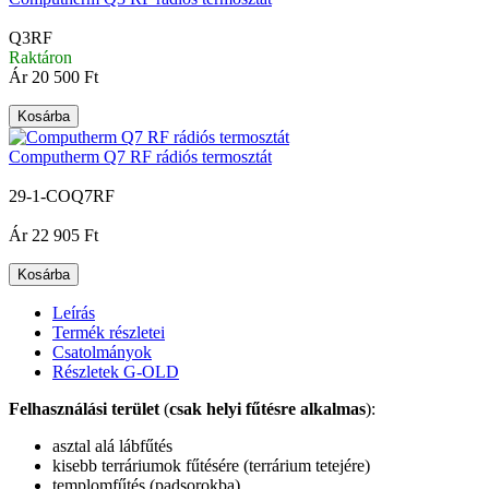
Q3RF
Raktáron
Ár
20 500 Ft
Kosárba
Computherm Q7 RF rádiós termosztát
29-1-COQ7RF
|
Ár
22 905 Ft
Kosárba
Leírás
Termék részletei
Csatolmányok
Részletek G-OLD
Felhasználási terület
(
csak helyi fűtésre alkalmas
):
asztal alá lábfűtés
kisebb terráriumok fűtésére (terrárium tetejére)
templomfűtés (padsorokba)