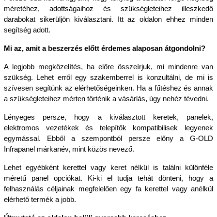
méretéhez, adottságaihoz és szükségleteihez illeszkedő 
darabokat sikerüljön kiválasztani. Itt az oldalon ehhez minden 
segítség adott.
Mi az, amit a beszerzés előtt érdemes alaposan átgondolni?
A legjobb megközelítés, ha előre összeírjuk, mi mindenre van 
szükség. Lehet erről egy szakemberrel is konzultálni, de mi is 
szívesen segítünk az elérhetőségeinken. Ha a fűtéshez és annak 
a szükségleteihez mérten történik a vásárlás, úgy nehéz tévedni.
Lényeges persze, hogy a kiválasztott keretek, panelek, 
elektromos vezetékek és telepítők kompatibilisek legyenek 
egymással. Ebből a szempontból persze előny a G-OLD 
Infrapanel márkanév, mint közös nevező.
Lehet egyébként kerettel vagy keret nélkül is találni különféle 
méretű panel opciókat. Ki-ki el tudja tehát dönteni, hogy a 
felhasználás céljainak megfelelően egy fa kerettel vagy anélkül 
elérhető termék a jobb.