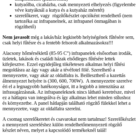
kutyaólba, cicaházba, csak mennyezeti elhelyezés (figyelembe
véve kutyáknál a kutya és a kutyaház méretét)
szerelőkeret, vagy rögzítőkészlet opcióként rendelhető (nem
tartozéka az infrapanelnek, az infrapanel önmagában is
rögzíthető)
Nem javasolt
még a lakás/ház legkisebb helyiségének fűtésére sem,
csak helyi fűtésre és a fentebb felsorolt alkalmazásokra!!!
Alacsony hőmérsékletű (85-95 C°) infrapanelek elsősorban irodák,
üzletek, lakások és családi házak elsődleges fűtésére lettek
kifejlesztve. Ezzel egyidejűleg tökéletesen alkalmas helyi fűtési
megoldásra az ágy vagy akár a tévéfotel fölé. Szerelhető a
mennyezetre, vagy akár az oldalfalra is. Beilleszthető a kazettás
álmennyezet helyére is (300, 600, 700W). A mennyezetre szerelve
éri el a legnagyobb hatékonyságot, itt a legjobb a intenzitása az
infrasugárzásnak. Az infrapaneleknek nincs látható keretrésze, mivel
ez a hátlapra van integrálva és így alkalmas lehet minden stílushoz
és környezetbe. A panel hátlapján található rögzítő fülekkel lehet a
mennyezetre, vagy az oldalfalra szerelni.
A csomag szerelőkeretet és csavarokat nem tartalmaz! Szerelőkészlet
a mennyezeti szereléshez külön rendelhetőmennyezeti rögzítő
készlet néven, melyet a kapcsolódó termékeknél talál!