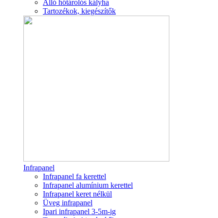
Álló hőtárolós kályha
Tartozékok, kiegészítők
Infrapanel
Infrapanel fa kerettel
Infrapanel alumínium kerettel
Infrapanel keret nélkül
Üveg infrapanel
Ipari infrapanel 3-5m-ig