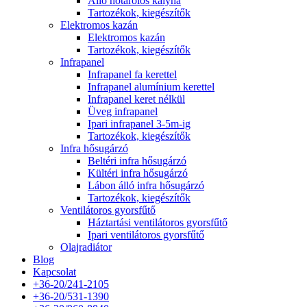
Álló hőtárolós kályha
Tartozékok, kiegészítők
Elektromos kazán
Elektromos kazán
Tartozékok, kiegészítők
Infrapanel
Infrapanel fa kerettel
Infrapanel alumínium kerettel
Infrapanel keret nélkül
Üveg infrapanel
Ipari infrapanel 3-5m-ig
Tartozékok, kiegészítők
Infra hősugárzó
Beltéri infra hősugárzó
Kültéri infra hősugárzó
Lábon álló infra hősugárzó
Tartozékok, kiegészítők
Ventilátoros gyorsfűtő
Háztartási ventilátoros gyorsfűtő
Ipari ventilátoros gyorsfűtő
Olajradiátor
Blog
Kapcsolat
+36-20/241-2105
+36-20/531-1390