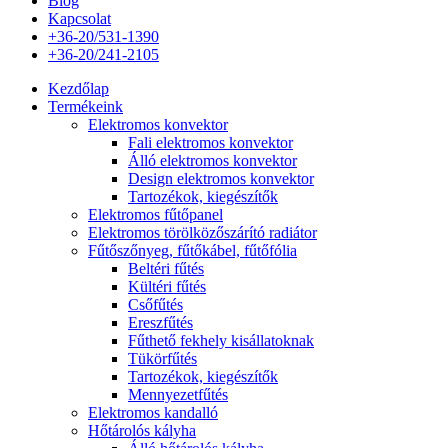
Blog
Kapcsolat
+36-20/531-1390
+36-20/241-2105
Kezdőlap
Termékeink
Elektromos konvektor
Fali elektromos konvektor
Álló elektromos konvektor
Design elektromos konvektor
Tartozékok, kiegészítők
Elektromos fűtőpanel
Elektromos törölközőszárító radiátor
Fűtőszőnyeg, fűtőkábel, fűtőfólia
Beltéri fűtés
Kültéri fűtés
Csőfűtés
Ereszfűtés
Fűthető fekhely kisállatoknak
Tükörfűtés
Tartozékok, kiegészítők
Mennyezetfűtés
Elektromos kandalló
Hőtárolós kályha