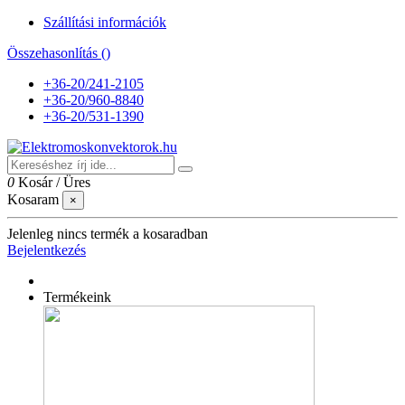
Szállítási információk
Összehasonlítás (
)
+36-20/241-2105
+36-20/960-8840
+36-20/531-1390
0
Kosár
/
Üres
Kosaram
×
Jelenleg nincs termék a kosaradban
Bejelentkezés
Termékeink