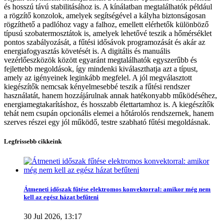
és hosszú távú stabilitásához is. A kínálatban megtalálhatók például
a rögzítő konzolok, amelyek segítségével a kályha biztonságosan
rögzíthető a padlóhoz vagy a falhoz, emellett elérhetők különböző
típusú szobatermosztátok is, amelyek lehetővé teszik a hőmérséklet
pontos szabályozását, a fűtési idősávok programozását és akár az
energiafogyasztás követését is. A digitális és manuális
vezérlőeszközök között egyaránt megtalálhatók egyszerűbb és
fejlettebb megoldások, így mindenki kiválaszthatja azt a típust,
amely az igényeinek leginkább megfelel. A jól megválasztott
kiegészítők nemcsak kényelmesebbé teszik a fűtési rendszer
használatát, hanem hozzájárulnak annak hatékonyabb működéséhez,
energiamegtakarításhoz, és hosszabb élettartamhoz is. A kiegészítők
tehát nem csupán opcionális elemei a hőtárolós rendszernek, hanem
szerves részei egy jól működő, testre szabható fűtési megoldásnak.
Legfrissebb cikkeink
Szűrők törlése
Átmeneti időszak fűtése elektromos konvektorral: amikor még nem
Ár
kell az egész házat befűteni
12449
Ft
18029
Ft
30 Jul 2026, 13:17