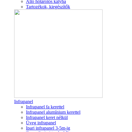
Álló hőtárolós kályha
Tartozékok, kiegészítők
Infrapanel
Infrapanel fa kerettel
Infrapanel alumínium kerettel
Infrapanel keret nélkül
Üveg infrapanel
Ipari infrapanel 3-5m-ig