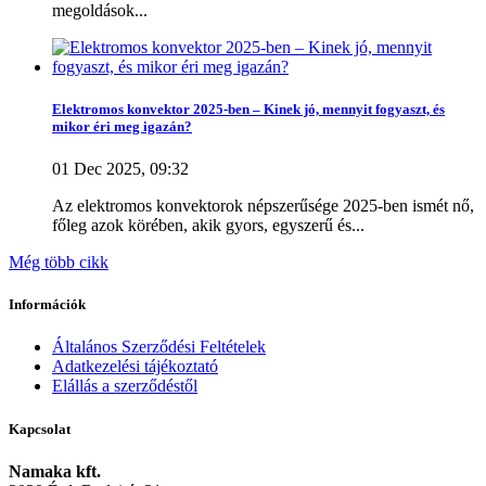
megoldások...
FixTrend
0
G-OLD
0
GLAMOX
0
GYARTO
0
HAUSER
0
Elektromos konvektor 2025-ben – Kinek jó, mennyit fogyaszt, és
Heatcom
0
mikor éri meg igazán?
HELIOSA
0
01 Dec 2025, 09:32
Intuis
0
KOSPEL
0
Az elektromos konvektorok népszerűsége 2025-ben ismét nő,
MASTER
0
főleg azok körében, akik gyors, egyszerű és...
NOBO
0
Radialight
0
Még több cikk
SAUNIER DUVAL
0
SENCOR
0
Információk
STIEBEL ELTRON
2
Tagu
0
Általános Szerződési Feltételek
THERMOR
0
Adatkezelési tájékoztató
Tonon
0
Elállás a szerződéstől
VAILLANT
0
Vigo
0
Kapcsolat
Warmer
0
Namaka kft.