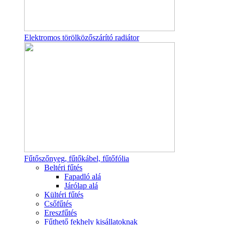
Elektromos törölközőszárító radiátor
Fűtőszőnyeg, fűtőkábel, fűtőfólia
Beltéri fűtés
Fapadló alá
Járólap alá
Kültéri fűtés
Csőfűtés
Ereszfűtés
Fűthető fekhely kisállatoknak