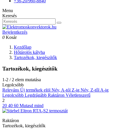
+36-20/960-8840
Menu
Keresés
Bejelentkezés
0
Kosár
Kezdőlap
Hőtárolós kályha
Tartozékok, kiegészítők
Tartozékok, kiegészítők
1-2 / 2 elem mutatása
Legolcsóbb
Releváns
Új termékek elöl
Név, A-tól Z-ig
Név, Z-től A-ig
Legolcsóbb
Legdrágább
Raktáron
Véletlenszerű
2
20
40
60
Mutasd mind
Raktáron
Tartozékok, kiegészítők