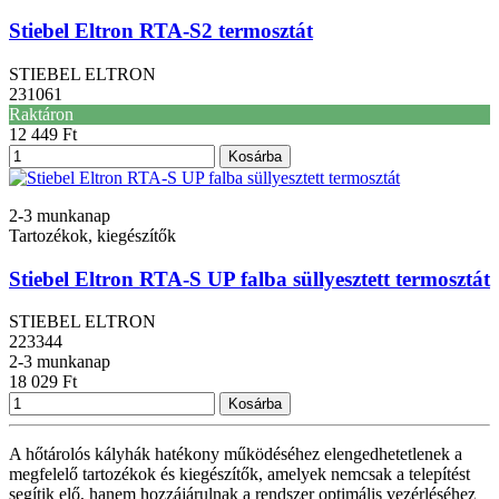
Stiebel Eltron RTA-S2 termosztát
STIEBEL ELTRON
231061
Raktáron
12 449 Ft
Kosárba
2-3 munkanap
Tartozékok, kiegészítők
Stiebel Eltron RTA-S UP falba süllyesztett termosztát
STIEBEL ELTRON
223344
2-3 munkanap
18 029 Ft
Kosárba
A hőtárolós kályhák hatékony működéséhez elengedhetetlenek a
megfelelő tartozékok és kiegészítők, amelyek nemcsak a telepítést
segítik elő, hanem hozzájárulnak a rendszer optimális vezérléséhez