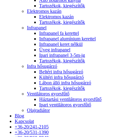
Álló hőtárolós kályha
Tartozékok, kiegészítők
Elektromos kazán
Elektromos kazán
Tartozékok, kiegészítők
Infrapanel
Infrapanel fa kerettel
Infrapanel alumínium kerettel
Infrapanel keret nélkül
Üveg infrapanel
Ipari infrapanel 3-5m-ig
Tartozékok, kiegészítők
Infra hősugárzó
Beltéri infra hősugárzó
Kültéri infra hősugárzó
Lábon álló infra hősugárzó
Tartozékok, kiegészítők
Ventilátoros gyorsfűtő
Háztartási ventilátoros gyorsfűtő
Ipari ventilátoros gyorsfűtő
Olajradiátor
Blog
Kapcsolat
+36-20/241-2105
+36-20/531-1390