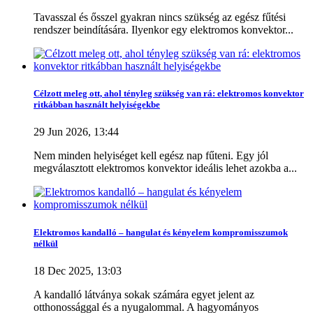
Tavasszal és ősszel gyakran nincs szükség az egész fűtési
rendszer beindítására. Ilyenkor egy elektromos konvektor...
Raktáron
Raktáron
1
Több..
Kevesebb
Célzott meleg ott, ahol tényleg szükség van rá: elektromos konvektor
ritkábban használt helyiségekbe
Gyártó
29 Jun 2026, 13:44
ADAX
0
Nem minden helyiséget kell egész nap fűteni. Egy jól
ATLANTIC
0
megválasztott elektromos konvektor ideális lehet azokba a...
BEHA
0
Bonjour
0
Bosch
0
BVF
0
Caleo
0
Elektromos kandalló – hangulat és kényelem kompromisszumok
COMPUTHERM
0
nélkül
DEVI
0
Dimplex
0
18 Dec 2025, 13:03
Dreo
0
A kandalló látványa sokak számára egyet jelent az
Electrolux
0
otthonossággal és a nyugalommal. A hagyományos
ELEKTRA
0