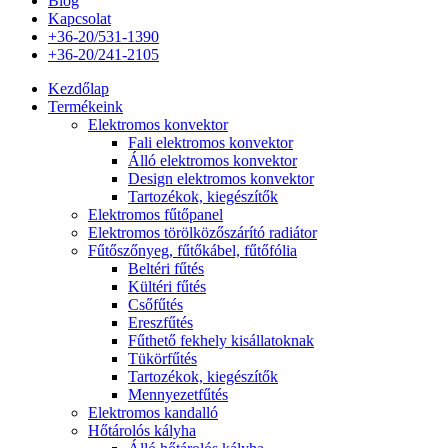
Blog
Kapcsolat
+36-20/531-1390
+36-20/241-2105
Kezdőlap
Termékeink
Elektromos konvektor
Fali elektromos konvektor
Álló elektromos konvektor
Design elektromos konvektor
Tartozékok, kiegészítők
Elektromos fűtőpanel
Elektromos törölközőszárító radiátor
Fűtőszőnyeg, fűtőkábel, fűtőfólia
Beltéri fűtés
Kültéri fűtés
Csőfűtés
Ereszfűtés
Fűthető fekhely kisállatoknak
Tükörfűtés
Tartozékok, kiegészítők
Mennyezetfűtés
Elektromos kandalló
Hőtárolós kályha