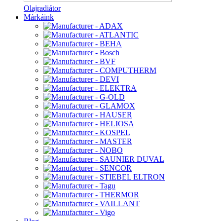
Olajradiátor
Márkáink