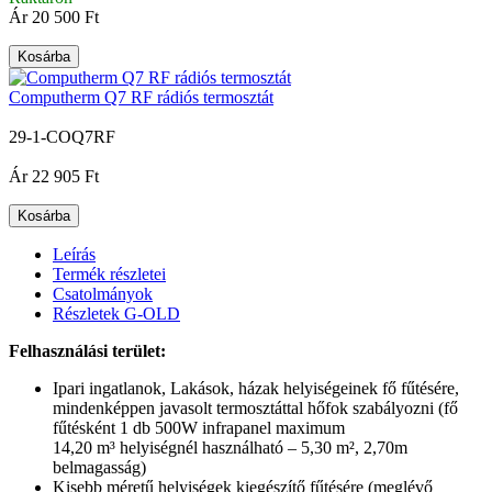
Ár
20 500 Ft
Kosárba
Computherm Q7 RF rádiós termosztát
29-1-COQ7RF
|
Ár
22 905 Ft
Kosárba
Leírás
Termék részletei
Csatolmányok
Részletek G-OLD
Felhasználási terület:
Ipari ingatlanok, Lakások, házak helyiségeinek fő fűtésére,
mindenképpen javasolt termosztáttal hőfok szabályozni (fő
fűtésként 1 db 500W infrapanel maximum
14,20 m³ helyiségnél használható – 5,30 m², 2,70m
belmagasság)
Kisebb méretű helyiségek kiegészítő fűtésére (meglévő