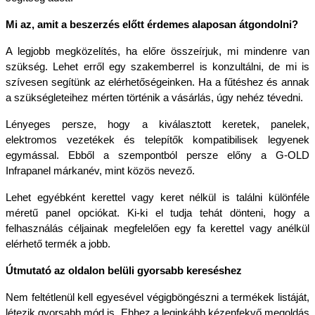
Mi az, amit a beszerzés előtt érdemes alaposan átgondolni?
A legjobb megközelítés, ha előre összeírjuk, mi mindenre van 
szükség. Lehet erről egy szakemberrel is konzultálni, de mi is 
szívesen segítünk az elérhetőségeinken. Ha a fűtéshez és annak 
a szükségleteihez mérten történik a vásárlás, úgy nehéz tévedni.
Lényeges persze, hogy a kiválasztott keretek, panelek, 
elektromos vezetékek és telepítők kompatibilisek legyenek 
egymással. Ebből a szempontból persze előny a G-OLD 
Infrapanel márkanév, mint közös nevező.
Lehet egyébként kerettel vagy keret nélkül is találni különféle 
méretű panel opciókat. Ki-ki el tudja tehát dönteni, hogy a 
felhasználás céljainak megfelelően egy fa kerettel vagy anélkül 
elérhető termék a jobb.
Útmutató az oldalon belüli gyorsabb kereséshez
Nem feltétlenül kell egyesével végigböngészni a termékek listáját, 
létezik gyorsabb mód is. Ehhez a leginkább kézenfekvő megoldás 