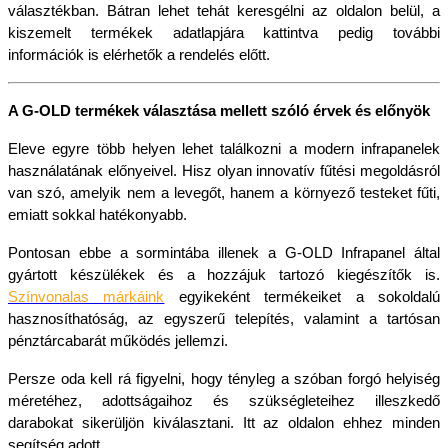
választékban. Bátran lehet tehát keresgélni az oldalon belül, a 
kiszemelt termékek adatlapjára kattintva pedig további 
információk is elérhetők a rendelés előtt.
A G-OLD termékek választása mellett szóló érvek és előnyök
Eleve egyre több helyen lehet találkozni a modern infrapanelek 
használatának előnyeivel. Hisz olyan innovatív fűtési megoldásról 
van szó, amelyik nem a levegőt, hanem a környező testeket fűti, 
emiatt sokkal hatékonyabb.
Pontosan ebbe a sormintába illenek a G-OLD Infrapanel által 
gyártott készülékek és a hozzájuk tartozó kiegészítők is. 
Színvonalas márkáink
 egyikeként termékeiket a sokoldalú 
hasznosíthatóság, az egyszerű telepítés, valamint a tartósan 
pénztárcabarát működés jellemzi.
Persze oda kell rá figyelni, hogy tényleg a szóban forgó helyiség 
méretéhez, adottságaihoz és szükségleteihez illeszkedő 
darabokat sikerüljön kiválasztani. Itt az oldalon ehhez minden 
segítség adott.