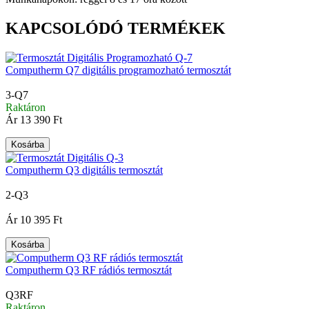
KAPCSOLÓDÓ TERMÉKEK
Computherm Q7 digitális programozható termosztát
3-Q7
Raktáron
Ár
13 390 Ft
Kosárba
Computherm Q3 digitális termosztát
2-Q3
|
Ár
10 395 Ft
Kosárba
Computherm Q3 RF rádiós termosztát
Q3RF
Raktáron