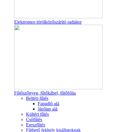
Elektromos törölközőszárító radiátor
Fűtőszőnyeg, fűtőkábel, fűtőfólia
Beltéri fűtés
Fapadló alá
Járólap alá
Kültéri fűtés
Csőfűtés
Ereszfűtés
Fűthető fekhely kisállatoknak