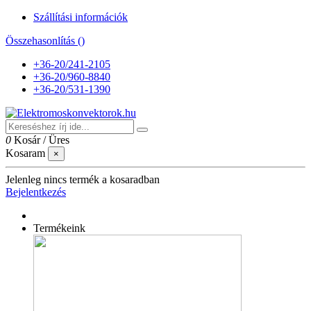
Szállítási információk
Összehasonlítás (
)
+36-20/241-2105
+36-20/960-8840
+36-20/531-1390
0
Kosár
/
Üres
Kosaram
×
Jelenleg nincs termék a kosaradban
Bejelentkezés
Termékeink