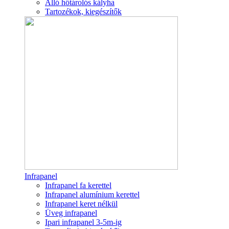
Álló hőtárolós kályha
Tartozékok, kiegészítők
Infrapanel
Infrapanel fa kerettel
Infrapanel alumínium kerettel
Infrapanel keret nélkül
Üveg infrapanel
Ipari infrapanel 3-5m-ig