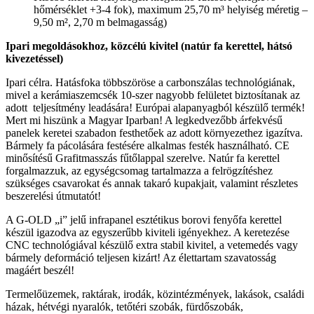
hőmérséklet +3-4 fok), maximum 25,70 m³ helyiség méretig –
9,50 m², 2,70 m belmagasság)
Ipari megoldásokhoz, közcélú kivitel (natúr fa kerettel, hátsó
kivezetéssel)
Ipari célra. Hatásfoka többszöröse a carbonszálas technológiának,
mivel a kerámiaszemcsék 10-szer nagyobb felületet biztosítanak az
adott teljesítmény leadására! Európai alapanyagból készülő termék!
Mert mi hiszünk a Magyar Iparban! A legkedvezőbb árfekvésű
panelek keretei szabadon festhetőek az adott környezethez igazítva.
Bármely fa pácolására festésére alkalmas festék használható. CE
minősítésű Grafitmasszás fűtőlappal szerelve. Natúr fa kerettel
forgalmazzuk, az egységcsomag tartalmazza a felrögzítéshez
szükséges csavarokat és annak takaró kupakjait, valamint részletes
beszerelési útmutatót!
A G-OLD „i” jelű infrapanel esztétikus borovi fenyőfa kerettel
készül igazodva az egyszerűbb kiviteli igényekhez. A keretezése
CNC technológiával készülő extra stabil kivitel, a vetemedés vagy
bármely deformáció teljesen kizárt! Az élettartam szavatosság
magáért beszél!
Termelőüzemek, raktárak, irodák, közintézmények, lakások, családi
házak, hétvégi nyaralók, tetőtéri szobák, fürdőszobák,