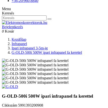
+36-20/960-8840
Menu
Keresés
Bejelentkezés
0
Kosár
Kezdőlap
Infrapanel
Ipari infrapanel 3-5m-ig
G-OLD-500i 500W ipari infrapanel fa kerettel
G-OLD-500i 500W ipari infrapanel fa kerettel
Cikkszám
5991393200908