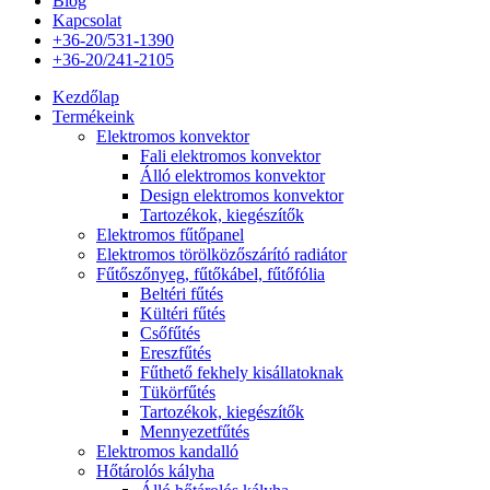
Blog
Kapcsolat
+36-20/531-1390
+36-20/241-2105
Kezdőlap
Termékeink
Elektromos konvektor
Fali elektromos konvektor
Álló elektromos konvektor
Design elektromos konvektor
Tartozékok, kiegészítők
Elektromos fűtőpanel
Elektromos törölközőszárító radiátor
Fűtőszőnyeg, fűtőkábel, fűtőfólia
Beltéri fűtés
Kültéri fűtés
Csőfűtés
Ereszfűtés
Fűthető fekhely kisállatoknak
Tükörfűtés
Tartozékok, kiegészítők
Mennyezetfűtés
Elektromos kandalló
Hőtárolós kályha