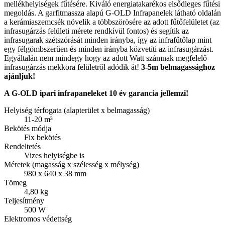
mellékhelyiségek fűtésére. Kiváló energiatakarékos elsődleges fűtési
megoldás. A garfitmassza alapú G-OLD Infrapanelek látható oldalán
a kerámiaszemcsék növelik a többszörösére az adott fűtőfelületet (az
infrasugárzás felületi mérete rendkívül fontos) és segítik az
infrasugarak szétszórását minden irányba, így az infrafűtőlap mint
egy félgömbszerűen és minden irányba közvetíti az infrasugárzást.
Egyáltalán nem mindegy hogy az adott Watt számnak megfelelő
infrasugárzás mekkora felületről adódik át!
3-5m belmagassághoz
ajánljuk!
A G-OLD ipari infrapaneleket 10 év garancia jellemzi!
Helyiség térfogata (alapterület x belmagasság)
11-20 m³
Bekötés módja
Fix bekötés
Rendeltetés
Vizes helyiségbe is
Méretek (magasság x szélesség x mélység)
980 x 640 x 38 mm
Tömeg
4,80 kg
Teljesítmény
500 W
Elektromos védettség