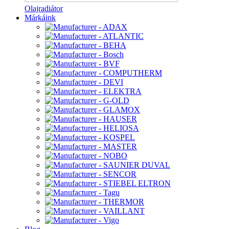
Olajradiátor
Márkáink