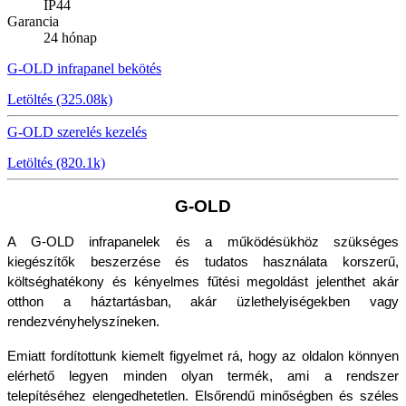
IP44
Garancia
24 hónap
G-OLD infrapanel bekötés
Letöltés (325.08k)
G-OLD szerelés kezelés
Letöltés (820.1k)
G-OLD
A G-OLD infrapanelek és a működésükhöz szükséges 
kiegészítők beszerzése és tudatos használata korszerű, 
költséghatékony és kényelmes fűtési megoldást jelenthet akár 
otthon a háztartásban, akár üzlethelyiségekben vagy 
rendezvényhelyszíneken.
Emiatt fordítottunk kiemelt figyelmet rá, hogy az oldalon könnyen 
elérhető legyen minden olyan termék, ami a rendszer 
telepítéséhez elengedhetetlen. Elsőrendű minőségben és széles 