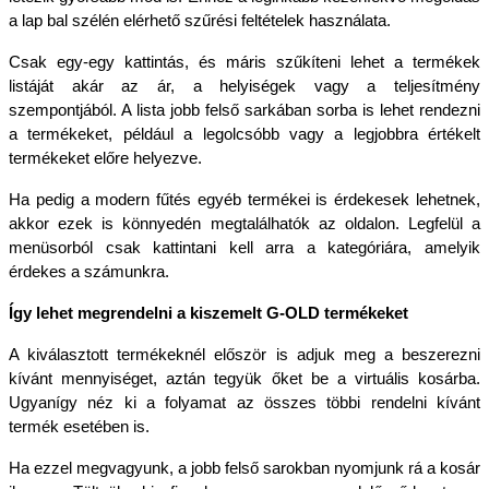
a lap bal szélén elérhető szűrési feltételek használata.
Csak egy-egy kattintás, és máris szűkíteni lehet a termékek 
listáját akár az ár, a helyiségek vagy a teljesítmény 
szempontjából. A lista jobb felső sarkában sorba is lehet rendezni 
a termékeket, például a legolcsóbb vagy a legjobbra értékelt 
termékeket előre helyezve.
Ha pedig a modern fűtés egyéb termékei is érdekesek lehetnek, 
akkor ezek is könnyedén megtalálhatók az oldalon. Legfelül a 
menüsorból csak kattintani kell arra a kategóriára, amelyik 
érdekes a számunkra.
Így lehet megrendelni a kiszemelt G-OLD termékeket
A kiválasztott termékeknél először is adjuk meg a beszerezni 
kívánt mennyiséget, aztán tegyük őket be a virtuális kosárba. 
Ugyanígy néz ki a folyamat az összes többi rendelni kívánt 
termék esetében is.
Ha ezzel megvagyunk, a jobb felső sarokban nyomjunk rá a kosár 