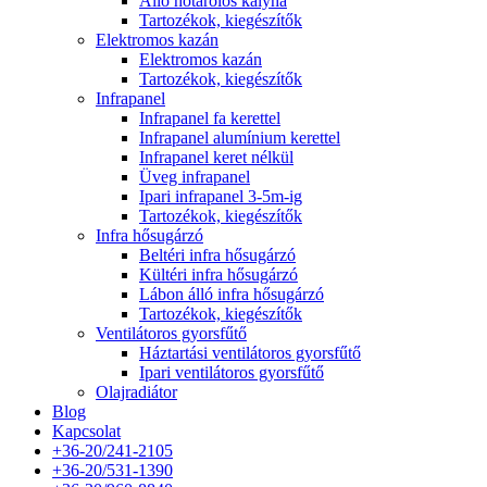
Álló hőtárolós kályha
Tartozékok, kiegészítők
Elektromos kazán
Elektromos kazán
Tartozékok, kiegészítők
Infrapanel
Infrapanel fa kerettel
Infrapanel alumínium kerettel
Infrapanel keret nélkül
Üveg infrapanel
Ipari infrapanel 3-5m-ig
Tartozékok, kiegészítők
Infra hősugárzó
Beltéri infra hősugárzó
Kültéri infra hősugárzó
Lábon álló infra hősugárzó
Tartozékok, kiegészítők
Ventilátoros gyorsfűtő
Háztartási ventilátoros gyorsfűtő
Ipari ventilátoros gyorsfűtő
Olajradiátor
Blog
Kapcsolat
+36-20/241-2105
+36-20/531-1390