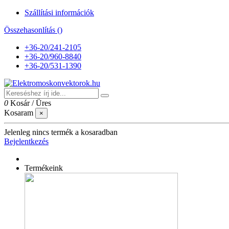
Szállítási információk
Összehasonlítás (
)
+36-20/241-2105
+36-20/960-8840
+36-20/531-1390
0
Kosár
/
Üres
Kosaram
×
Jelenleg nincs termék a kosaradban
Bejelentkezés
Termékeink