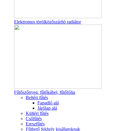
Elektromos törölközőszárító radiátor
Fűtőszőnyeg, fűtőkábel, fűtőfólia
Beltéri fűtés
Fapadló alá
Járólap alá
Kültéri fűtés
Csőfűtés
Ereszfűtés
Fűthető fekhely kisállatoknak