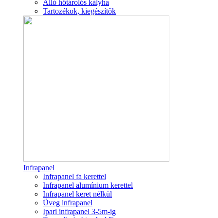
Álló hőtárolós kályha
Tartozékok, kiegészítők
Infrapanel
Infrapanel fa kerettel
Infrapanel alumínium kerettel
Infrapanel keret nélkül
Üveg infrapanel
Ipari infrapanel 3-5m-ig