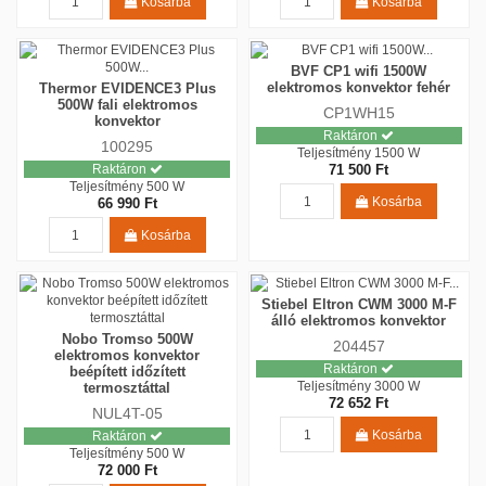
Kosárba
Kosárba
BVF CP1 wifi 1500W
elektromos konvektor fehér
Thermor EVIDENCE3 Plus
500W fali elektromos
CP1WH15
konvektor
Raktáron
100295
Teljesítmény
1500 W
Raktáron
71 500 Ft
Teljesítmény
500 W
Kosárba
66 990 Ft
Kosárba
Stiebel Eltron CWM 3000 M-F
álló elektromos konvektor
Nobo Tromso 500W
204457
elektromos konvektor
Raktáron
beépített időzített
Teljesítmény
3000 W
termosztáttal
72 652 Ft
NUL4T-05
Kosárba
Raktáron
Teljesítmény
500 W
72 000 Ft