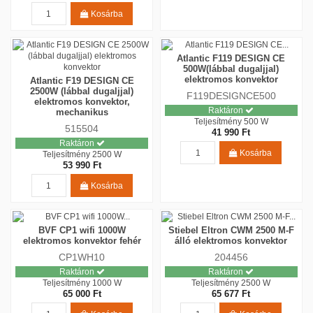
Kosárba
Atlantic F119 DESIGN CE
500W(lábbal dugaljjal)
elektromos konvektor
Atlantic F19 DESIGN CE
2500W (lábbal dugaljjal)
F119DESIGNCE500
elektromos konvektor,
Raktáron
mechanikus
Teljesítmény
500 W
515504
41 990 Ft
Raktáron
Kosárba
Teljesítmény
2500 W
53 990 Ft
Kosárba
BVF CP1 wifi 1000W
Stiebel Eltron CWM 2500 M-F
elektromos konvektor fehér
álló elektromos konvektor
CP1WH10
204456
Raktáron
Raktáron
Teljesítmény
1000 W
Teljesítmény
2500 W
65 000 Ft
65 677 Ft