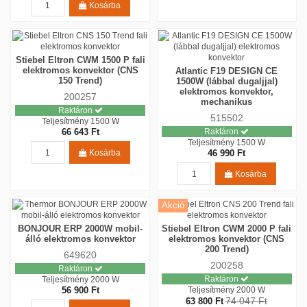
Kosárba
Stiebel Eltron CWM 1500 P fali
elektromos konvektor (CNS
Atlantic F19 DESIGN CE
150 Trend)
1500W (lábbal dugaljjal)
elektromos konvektor,
200257
mechanikus
Raktáron
515502
Teljesítmény
1500 W
66 643 Ft
Raktáron
Teljesítmény
1500 W
Kosárba
46 990 Ft
Kosárba
Akció
BONJOUR ERP 2000W mobil-
Stiebel Eltron CWM 2000 P fali
álló elektromos konvektor
elektromos konvektor (CNS
200 Trend)
649620
200258
Raktáron
Raktáron
Teljesítmény
2000 W
56 900 Ft
Teljesítmény
2000 W
74 047 Ft
63 800 Ft