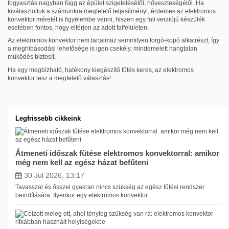
fogyasztás nagyban függ az épület szigetelésétől, hőveszteségétől. Ha
kiválasztottuk a számunkra megfelelő teljesítményt, érdemes az elektromos
konvektor méretét is figyelembe venni, hiszen egy fali verziójú készülék
esetében fontos, hogy elférjen az adott falfelületen.
Az elektromos konvektor nem tartalmaz semmilyen forgó-kopó alkatrészt, így
a meghibásodási lehetősége is igen csekély, mindemelett hangtalan
működés biztosít.
Ha egy megbízható, hatékony kiegészítő fűtés keres, az elektromos
konvektor lesz a megfelelő választás!
Legfrissebb cikkeink
Kategória
Átmeneti időszak fűtése elektromos konvektorral: amikor
Fali elektromos konvektor
279
még nem kell az egész házat befűteni
Álló elektromos konvektor
39
30 Jul 2026, 13:17
Design elektromos konvektor
99
Tavasszal és ősszel gyakran nincs szükség az egész fűtési rendszer
beindítására. Ilyenkor egy elektromos konvektor...
Tartozékok, kiegészítők
43
Ár