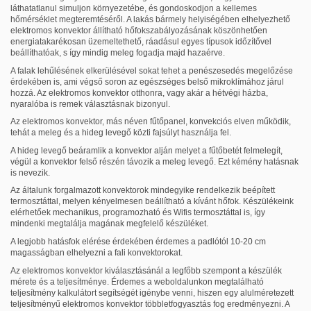
láthatatlanul simuljon környezetébe, és gondoskodjon a kellemes
hőmérséklet megteremtéséről. A lakás bármely helyiségében elhelyezhető
elektromos konvektor állítható hőfokszabályozásának köszönhetően
energiatakarékosan üzemeltethető, ráadásul egyes típusok időzítővel
beállíthatóak, s így mindig meleg fogadja majd hazaérve.
A falak lehűlésének elkerülésével sokat tehet a penészesedés megelőzése
érdekében is, ami végső soron az egészséges belső mikroklímához járul
hozzá. Az elektromos konvektor otthonra, vagy akár a hétvégi házba,
nyaralóba is remek választásnak bizonyul.
Az elektromos konvektor, más néven fűtőpanel, konvekciós elven működik,
tehát a meleg és a hideg levegő közti fajsúlyt használja fel.
A hideg levegő beáramlik a konvektor alján melyet a fűtőbetét felmelegít,
végül a konvektor felső részén távozik a meleg levegő. Ezt kémény hatásnak
is nevezik.
Az általunk forgalmazott konvektorok mindegyike rendelkezik beépített
termosztáttal, melyen kényelmesen beállítható a kívánt hőfok. Készülékeink
elérhetőek mechanikus, programozható és Wifis termosztáttal is, így
mindenki megtalálja magának megfelelő készüléket.
A legjobb hatásfok elérése érdekében érdemes a padlótól 10-20 cm
magasságban elhelyezni a fali konvektorokat.
Az elektromos konvektor kiválasztásánál a legfőbb szempont a készülék
mérete és a teljesítménye. Érdemes a weboldalunkon megtalálható
teljesítmény kalkulátort segítségét igénybe venni, hiszen egy alulméretezett
teljesítményű elektromos konvektor többletfogyasztás fog eredményezni. A