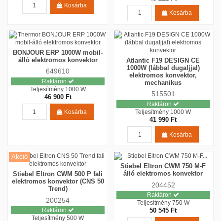
Kosárba
Kosárba
BONJOUR ERP 1000W mobil-
álló elektromos konvektor
Atlantic F19 DESIGN CE
1000W (lábbal dugaljjal)
649610
elektromos konvektor,
Raktáron
mechanikus
Teljesítmény
1000 W
515501
46 900 Ft
Raktáron
Kosárba
Teljesítmény
1000 W
41 990 Ft
Kosárba
Akció
Stiebel Eltron CWM 750 M-F
álló elektromos konvektor
Stiebel Eltron CWM 500 P fali
elektromos konvektor (CNS 50
204452
Trend)
Raktáron
200254
Teljesítmény
750 W
Raktáron
50 545 Ft
Teljesítmény
500 W