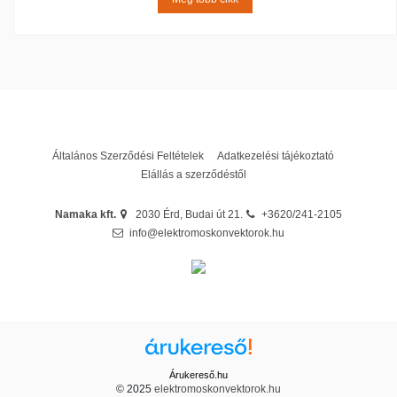
Intuis
16
Kivitel
NOBO
69
Álló
35
Radialight
25
Falra szerelhető
253
STIEBEL ELTRON
23
THERMOR
8
Rendeltetés
Általános Szerződési Feltételek
Adatkezelési tájékoztató
Vigo
8
Elállás a szerződéstől
Vizes helyiségbe is
212
Namaka kft.
2030 Érd, Budai út 21.
+3620/241-2105
Termosztát
info@elektromoskonvektorok.hu
Időzített (előre beállított programok)
26
Manuális
19
Mechanikus
8
Programozható
137
Programozható + wifis
94
Árukereső.hu
© 2025
elektromoskonvektorok.hu