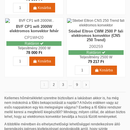
Kosárba
BVF CP1 wifi 2000W
elektromos konvektor fehér
Stiebel Eltron CWM 2500 P fali
elektromos konvektor (CNS
CP1WH20
250 Trend)
Raktáron
200259
Teljesítmény
2000 W
78 000 Ft
Raktáron
Teljesítmény
2500 W
Kosárba
79 217 Ft
Kosárba
1
2
3
…
9
Kellemes hőmérsékletet szeretne biztosítani a lakásban akkor is, ha még
nem indokolná a fűtés bekapcsolását a naptár? A hűvös estéken vagy az
esős nappalokon egy kis melegségre vágyna? Esetleg a fő fűtési rendszer
mellé keresi a megfelelő kiegészítőt? Mindegy, milyen céllal, de abban biztos
lehet, hogy az elektromos konvektor beváltja a hozzá fűzött reményeket.
A többféle méretben és elhelyezhetőségi lehetőséggel rendelkezésre álló
berendezés igényes kivitelezéssel gondoskodik arról, hogy szinte