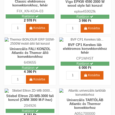
Classic elektromos
Vigo EPKW 4590 2000 W
konvektorokhoz, fehér
wood style fali konzol
FIX_KN-KOA-03
epkw45902fk
Raktáron
Raktáron
2 978 Ft
3 990 Ft
Kosárba
Kosárba
BVF CP1 Kerekes láb
elektromos konvektorokhoz
Univerzális FALI KONZOL
fehér
Atlantic és Themor álló
konvektorokhoz
CP1WHST
649655
Raktáron
6 000 Ft
Raktáron
4 390 Ft
Kosárba
Kosárba
Stiebel Eltron ZD-WB-3000 fali
konzol (CWM 3000 M-F-hez)
Univerzális TARTÓLÁB
Atlantic és Thermor
204926
konvektorhoz
Raktáron
A051700000
6 151 Ft