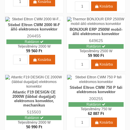
Kosárba
Kosárba
Stiebel Eltron CWM 2000 M-F
álló elektromos konvektor
BONJOUR ERP 2500W mobil-
álló elektromos konvektor
204455
649625
Raktáron
Teljesítmény
2000 W
Raktáron
59 560 Ft
Teljesítmény
2500 W
59 900 Ft
Kosárba
Kosárba
Stiebel Eltron CWM 750 P fali
elektromos konvektor
Atlantic F19 DESIGN CE
2000W (lábbal dugaljjal)
200255
elektromos konvektor,
Raktáron
mechanikus
Teljesítmény
750 W
515503
62 887 Ft
Raktáron
Kosárba
Teljesítmény
2000 W
50 990 Ft