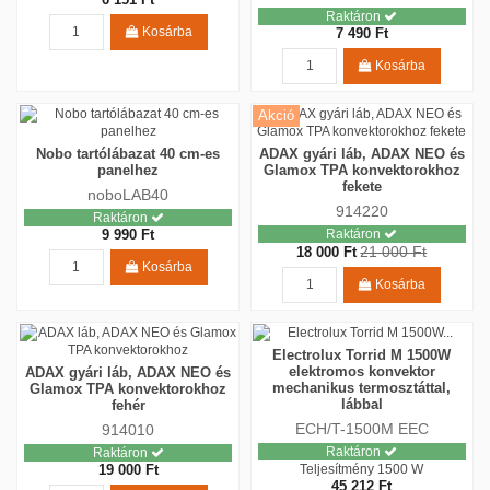
Raktáron
Kosárba
7 490 Ft
Kosárba
Akció
Nobo tartólábazat 40 cm-es
ADAX gyári láb, ADAX NEO és
panelhez
Glamox TPA konvektorokhoz
fekete
noboLAB40
914220
Raktáron
9 990 Ft
Raktáron
21 000 Ft
18 000 Ft
Kosárba
Kosárba
Electrolux Torrid M 1500W
elektromos konvektor
ADAX gyári láb, ADAX NEO és
mechanikus termosztáttal,
Glamox TPA konvektorokhoz
lábbal
fehér
ECH/T-1500M EEC
914010
Raktáron
Raktáron
19 000 Ft
Teljesítmény
1500 W
45 212 Ft