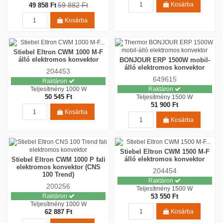
Kosárba
59 882 Ft
49 858 Ft
Kosárba
Stiebel Eltron CWM 1000 M-F
álló elektromos konvektor
BONJOUR ERP 1500W mobil-
álló elektromos konvektor
204453
649615
Raktáron
Teljesítmény
1000 W
Raktáron
50 545 Ft
Teljesítmény
1500 W
51 900 Ft
Kosárba
Kosárba
Stiebel Eltron CWM 1500 M-F
álló elektromos konvektor
Stiebel Eltron CWM 1000 P fali
elektromos konvektor (CNS
204454
100 Trend)
Raktáron
200256
Teljesítmény
1500 W
Raktáron
53 550 Ft
Teljesítmény
1000 W
Kosárba
62 887 Ft