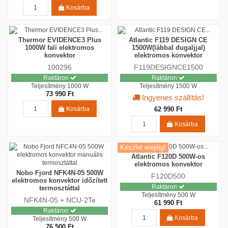
Kosárba
Thermor EVIDENCE3 Plus
Atlantic F119 DESIGN CE
1000W fali elektromos
1500W(lábbal dugaljjal)
konvektor
elektromos konvektor
100296
F119DESIGNCE1500
Raktáron
Raktáron
Teljesítmény
1000 W
Teljesítmény
1500 W
73 990 Ft
Ingyenes szállítás!
62 990 Ft
Kosárba
Kosárba
Készlet erejéig!
Atlantic F120D 500W-os
elektromos konvektor
Nobo Fjord NFK4N-05 500W
F120D500
elektromos konvektor időzített
Raktáron
termosztáttal
Teljesítmény
500 W
NFK4N-05 + NCU-2Te
61 990 Ft
Raktáron
Kosárba
Teljesítmény
500 W
76 500 Ft