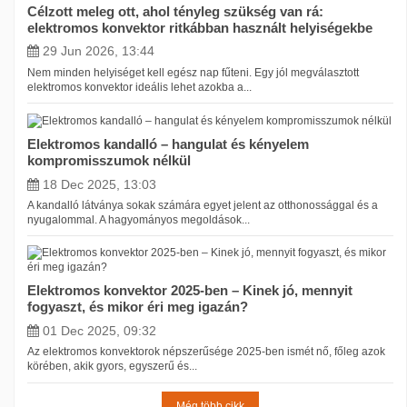
Célzott meleg ott, ahol tényleg szükség van rá:
elektromos konvektor ritkábban használt helyiségekbe
1500
Ft
505000
Ft
29 Jun 2026, 13:44
Teljesítmény
Nem minden helyiséget kell egész nap fűteni. Egy jól megválasztott
elektromos konvektor ideális lehet azokba a...
250
W
3000
W
Elektromos kandalló – hangulat és kényelem
Gyártó
kompromisszumok nélkül
ADAX
110
18 Dec 2025, 13:03
ATLANTIC
21
A kandalló látványa sokak számára egyet jelent az otthonossággal és a
nyugalommal. A hagyományos megoldások...
BEHA
17
Bonjour
5
Elektromos konvektor 2025-ben – Kinek jó, mennyit
BVF
8
fogyaszt, és mikor éri meg igazán?
Dimplex
1
01 Dec 2025, 09:32
Electrolux
9
Az elektromos konvektorok népszerűsége 2025-ben ismét nő, főleg azok
körében, akik gyors, egyszerű és...
FixTrend
7
Még több cikk
GLAMOX
24