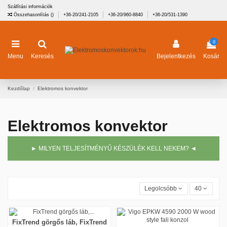
Szállítási információk
Összehasonlítás (
)
+36-20/241-2105
+36-20/960-8840
+36-20/531-1390
0
Menu
Keresés
Bejelentkezés
Kosár
Kezdőlap
Elektromos konvektor
Elektromos konvektor
► MILYEN TELJESÍTMÉNYŰ KÉSZÜLÉK KELL NEKEM? ◄
Legolcsóbb
40
FixTrend görgős láb, FixTrend