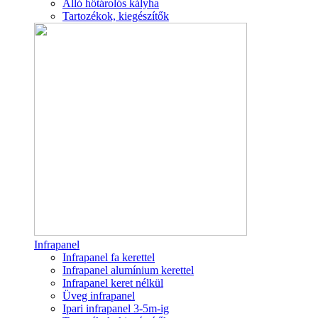
Álló hőtárolós kályha
Tartozékok, kiegészítők
Infrapanel
Infrapanel fa kerettel
Infrapanel alumínium kerettel
Infrapanel keret nélkül
Üveg infrapanel
Ipari infrapanel 3-5m-ig