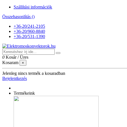
Szállítási információk
Összehasonlítás (
)
+36-20/241-2105
+36-20/960-8840
+36-20/531-1390
0
Kosár
/
Üres
Kosaram
×
Jelenleg nincs termék a kosaradban
Bejelentkezés
Termékeink