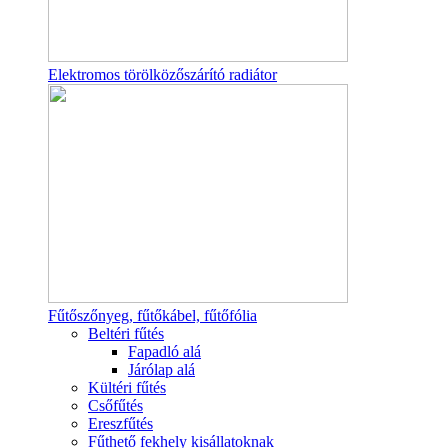
Elektromos törölközőszárító radiátor
Fűtőszőnyeg, fűtőkábel, fűtőfólia
Beltéri fűtés
Fapadló alá
Járólap alá
Kültéri fűtés
Csőfűtés
Ereszfűtés
Fűthető fekhely kisállatoknak