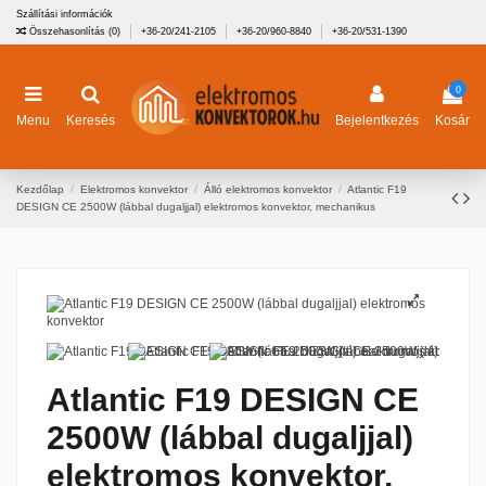
Szállítási információk
Összehasonlítás (
0
)
+36-20/241-2105
+36-20/960-8840
+36-20/531-1390
0
Menu
Keresés
Bejelentkezés
Kosár
Kezdőlap
Elektromos konvektor
Álló elektromos konvektor
Atlantic F19
DESIGN CE 2500W (lábbal dugaljjal) elektromos konvektor, mechanikus
Atlantic F19 DESIGN CE
2500W (lábbal dugaljjal)
elektromos konvektor,