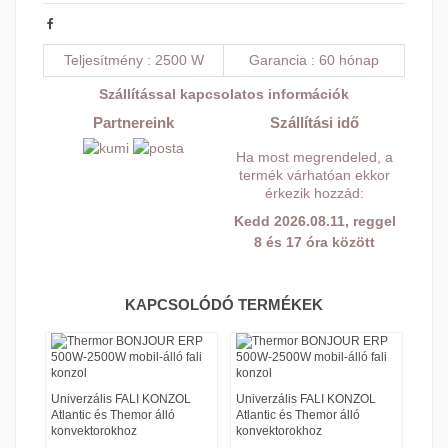
Teljesítmény
2500 W
Garancia
60 hónap
Szállítással kapcsolatos információk
Partnereink
Szállítási idő
Ha most megrendeled, a
termék várhatóan ekkor
érkezik hozzád:
Kedd 2026.08.11, reggel
8 és 17 óra között
KAPCSOLÓDÓ TERMÉKEK
L
Univerzális FALI KONZOL
Univerzális FALI KONZOL
Univ
Atlantic és Themor álló
Atlantic és Themor álló
Atlan
konvektorokhoz
konvektorokhoz
konv