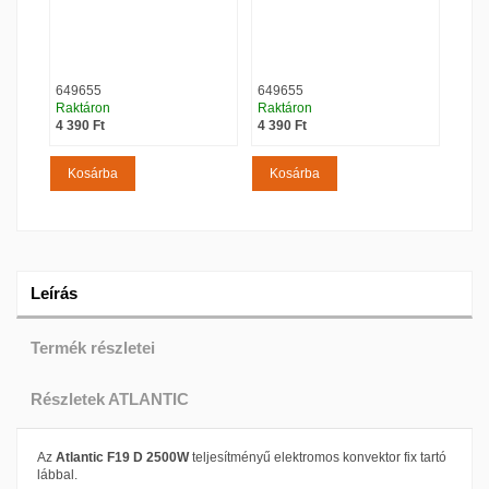
649655
649655
649
Raktáron
Raktáron
Rakt
Ár
Ár
Ár
4 390 Ft
4 390 Ft
4 39
Kosárba
Kosárba
Ko
Leírás
Termék részletei
Részletek ATLANTIC
Az
Atlantic F19 D 2500W
teljesítményű elektromos konvektor fix tartó
lábbal.