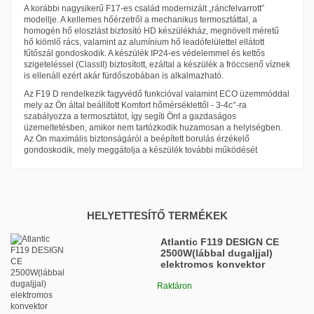
A korábbi nagysikerű F17-es család modernizált „ráncfelvarrott”
modellje. A kellemes hőérzetről a mechanikus termosztáttal, a
homogén hő eloszlást biztosító HD készülékház, megnövelt méretű
hő kiömlő rács, valamint az alumínium hő leadófelülettel ellátott
fűtőszál gondoskodik. A készülék IP24-es védelemmel és kettős
szigeteléssel (ClassII) biztosított, ezáltal a készülék a fröccsenő víznek
is ellenáll ezért akár fürdőszobában is alkalmazható.
Az F19 D rendelkezik fagyvédő funkcióval valamint ECO üzemmóddal
mely az Ön által beállított Komfort hőmérséklettől - 3-4c°-ra
szabályozza a termosztátot, így segíti Önt a gazdaságos
üzemeltetésben, amikor nem tartózkodik huzamosan a helyiségben.
Az Ön maximális biztonságáról a beépített borulás érzékelő
gondoskodik, mely meggátolja a készülék további működését
Atlantic
Termosztát
Mechanikus
A megfelelő fűtőberendezések használata rendkívül 
Helyiség térfogata (alapterület x
51-60 m³
fontos, hiszen a fűtési szezonban azok biztosítják a 
belmagasság)
kellemes meleget otthonunkban. Amennyiben egy 
HELYETTESÍTŐ TERMÉKEK
Bekötés módja
Dugvilla
innovatív, hatékony, ugyanakkor kényelmes megoldást 
Rendeltetés
Vizes helyiségbe is
Atlantic F119 DESIGN CE
keresel a fűtésre, akkor az Atlantic fűtőpanelek nem 
2500W(lábbal dugaljjal)
okoznak csalódást számodra.
Kivitel
Álló
elektromos konvektor
Ezek a lapos, vékony készülékek elektromos panelekből 
Méretek (magasság x szélesség
461 x 909 x 114 mm
Raktáron
állnak - innen ered az elnevezésük is - a működésük 
x mélység)
pedig nagyon hatékony, ugyanis képesek arra, hogy a 
Tömeg
6,3 kg