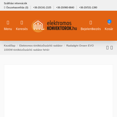
Szállítási információk
Összehasonlítás (
0
)
+36-20/241-2105
+36-20/960-8840
+36-20/531-1390
0
Menu
Keresés
Bejelentkezés
Kosár
Kezdőlap
Elektromos törölközőszárító radiátor
Radialight Onsen EVO
1000W törölközőszárító radiátor fehér