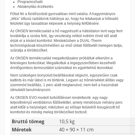
Programozható
Ablaknyitás érzékelés
Fűtsd fel a fürdőszobát gyorsabban mint valaha. A hagyományos
„létra” stílusú radiátorok hátránya az, hogy ha letakarjuk a hőleadó
felületet úgy lassabban képesek a helyiség felfűtésére.
Az ONSEN termékcsalád a hő nagyrészét a hátoldalon lent vagy fent
továbbítja a szoba felé, így veszteség nélkül extrém rövid idő alatt
érjük el a kívánt komfortot. Mindeközben a DUAL-Therm
technológiának köszönhetően az első oldali fűtőbetét melegen tartja,
száratja a törölközőket.
Az ONSEN termékcsalád megalkotásakor próbáltuk elkerülni a
felesleges funkciókat. Megalkottuk a legegyszerőbben kezelhető
érintőgombos termosztátot számokkal és egyértelmű ikonokkal.
Nem szükséges bonyolult beállításokat végezni, egyszerűen csak
kattints és már látod is mi történik. Legyen az hőmérséklet állítás vagy
üzemmód beállítás, 1 perc alatt megtanulod, nem kell a használati
útmutatót tanulmányozni.
Az ONSEN EVO modell turbófűtéssel rendelkezik: egy nagy
teljesítményű ventilátoros fűtőbetéttel, amely mindössze néhány perc
alatt kifűti a helyiséget, miközben az előlapi felületről kisugárzott hő
komfortot és mindig meleg törölközőket biztosít.
Bruttó tömeg
10,5 kg
Méretek
40 × 90 × 11 cm