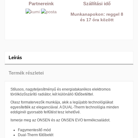
Partnereink
Szállítási idő
Munkanapokon: reggel 8
és 17 óra között
Leírás
Termék részletei
Stílusos, nagyteljesítményű és energiatakarékos elektromos
törölközőszárító radiátor, két különálló fűtőbetéttel.
Olasz formatervezők munkája, akik a legújabb technológiákat
egyesítették az eleganciával. A DUAL-Therm technológia minden
eddiginél gyorsabb felfűtést tesz lehetővé.
Ismerje meg az ONSEN és az ONSEN EVO termékcsaládot.
Fagymentesítő mód
Dual-Therm fűtőbetét