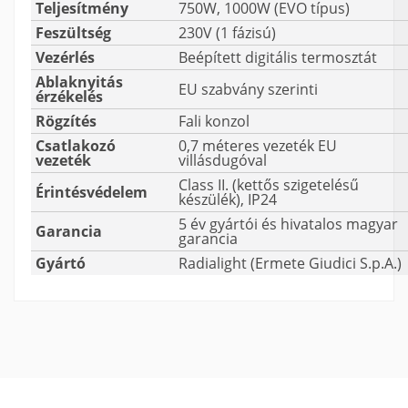
Teljesítmény
750W, 1000W (EVO típus)
Feszültség
230V (1 fázisú)
Vezérlés
Beépített digitális termosztát
Ablaknyitás
EU szabvány szerinti
érzékelés
Rögzítés
Fali konzol
Csatlakozó
0,7 méteres vezeték EU
vezeték
villásdugóval
Class II. (kettős szigetelésű
Érintésvédelem
készülék), IP24
5 év gyártói és hivatalos magyar
Garancia
garancia
Gyártó
Radialight (Ermete Giudici S.p.A.)
Méretek (magasság x szélesség
40x90x11 cm
x mélység)
Tömeg
10,5 kg
Teljesítmény
1000 W
Szín
Antracit