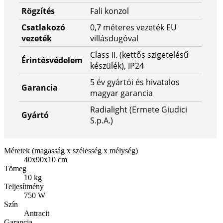
Rögzítés
Fali konzol
Csatlakozó
0,7 méteres vezeték EU
vezeték
villásdugóval
Class II. (kettős szigetelésű
Érintésvédelem
készülék), IP24
5 év gyártói és hivatalos
Garancia
magyar garancia
Radialight (Ermete Giudici
Gyártó
S.p.A.)
Méretek (magasság x szélesség x mélység)
40x90x10 cm
Tömeg
10 kg
Teljesítmény
750 W
Szín
Antracit
Garancia