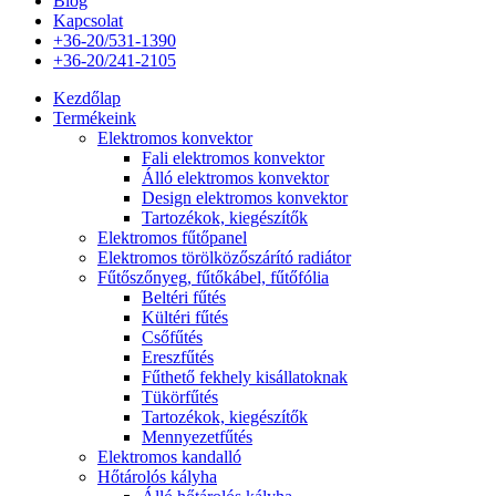
Blog
Kapcsolat
+36-20/531-1390
+36-20/241-2105
Kezdőlap
Termékeink
Elektromos konvektor
Fali elektromos konvektor
Álló elektromos konvektor
Design elektromos konvektor
Tartozékok, kiegészítők
Elektromos fűtőpanel
Elektromos törölközőszárító radiátor
Fűtőszőnyeg, fűtőkábel, fűtőfólia
Beltéri fűtés
Kültéri fűtés
Csőfűtés
Ereszfűtés
Fűthető fekhely kisállatoknak
Tükörfűtés
Tartozékok, kiegészítők
Mennyezetfűtés
Elektromos kandalló
Hőtárolós kályha