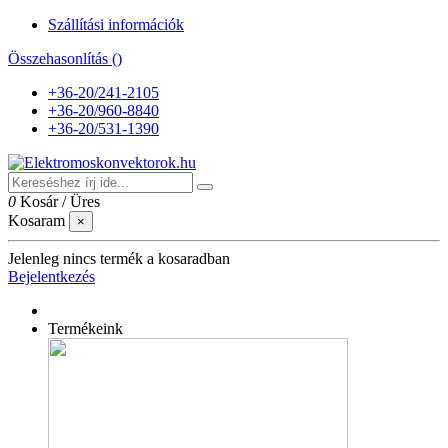
Szállítási információk
Összehasonlítás (
)
+36-20/241-2105
+36-20/960-8840
+36-20/531-1390
0
Kosár
/
Üres
Kosaram
×
Jelenleg nincs termék a kosaradban
Bejelentkezés
Termékeink