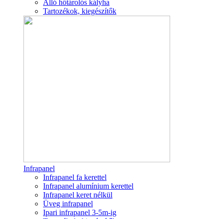
Álló hőtárolós kályha
Tartozékok, kiegészítők
Infrapanel
Infrapanel fa kerettel
Infrapanel alumínium kerettel
Infrapanel keret nélkül
Üveg infrapanel
Ipari infrapanel 3-5m-ig