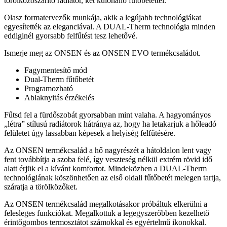
törölközőszárító radiátor, két különálló fűtőbetéttel.
Olasz formatervezők munkája, akik a legújabb technológiákat
egyesítették az eleganciával. A DUAL-Therm technológia minden
eddiginél gyorsabb felfűtést tesz lehetővé.
Ismerje meg az ONSEN és az ONSEN EVO termékcsaládot.
Fagymentesítő mód
Dual-Therm fűtőbetét
Programozható
Ablaknyitás érzékelés
Fűtsd fel a fürdőszobát gyorsabban mint valaha. A hagyományos
„létra” stílusú radiátorok hátránya az, hogy ha letakarjuk a hőleadó
felületet úgy lassabban képesek a helyiség felfűtésére.
Az ONSEN termékcsalád a hő nagyrészét a hátoldalon lent vagy
fent továbbítja a szoba felé, így veszteség nélkül extrém rövid idő
alatt érjük el a kívánt komfortot. Mindeközben a DUAL-Therm
technológiának köszönhetően az első oldali fűtőbetét melegen tartja,
száratja a törölközőket.
Az ONSEN termékcsalád megalkotásakor próbáltuk elkerülni a
felesleges funkciókat. Megalkottuk a legegyszerőbben kezelhető
érintőgombos termosztátot számokkal és egyértelmű ikonokkal.