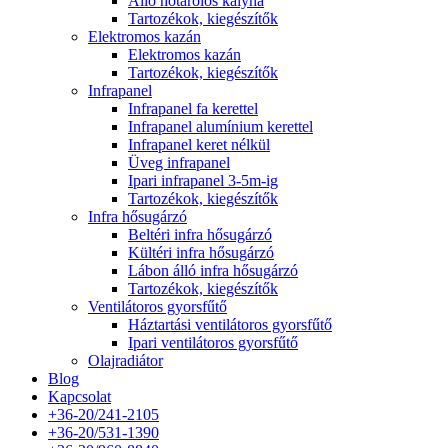
Álló hőtárolós kályha
Tartozékok, kiegészítők
Elektromos kazán
Elektromos kazán
Tartozékok, kiegészítők
Infrapanel
Infrapanel fa kerettel
Infrapanel alumínium kerettel
Infrapanel keret nélkül
Üveg infrapanel
Ipari infrapanel 3-5m-ig
Tartozékok, kiegészítők
Infra hősugárzó
Beltéri infra hősugárzó
Kültéri infra hősugárzó
Lábon álló infra hősugárzó
Tartozékok, kiegészítők
Ventilátoros gyorsfűtő
Háztartási ventilátoros gyorsfűtő
Ipari ventilátoros gyorsfűtő
Olajradiátor
Blog
Kapcsolat
+36-20/241-2105
+36-20/531-1390