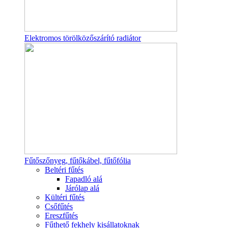
Elektromos törölközőszárító radiátor
Fűtőszőnyeg, fűtőkábel, fűtőfólia
Beltéri fűtés
Fapadló alá
Járólap alá
Kültéri fűtés
Csőfűtés
Ereszfűtés
Fűthető fekhely kisállatoknak