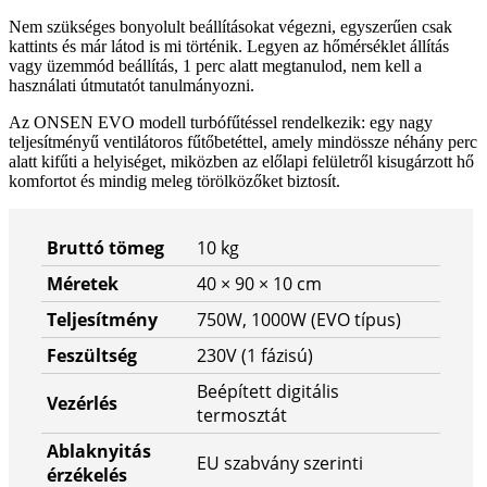
Nem szükséges bonyolult beállításokat végezni, egyszerűen csak
kattints és már látod is mi történik. Legyen az hőmérséklet állítás
vagy üzemmód beállítás, 1 perc alatt megtanulod, nem kell a
használati útmutatót tanulmányozni.
Az ONSEN EVO modell turbófűtéssel rendelkezik: egy nagy
teljesítményű ventilátoros fűtőbetéttel, amely mindössze néhány perc
alatt kifűti a helyiséget, miközben az előlapi felületről kisugárzott hő
komfortot és mindig meleg törölközőket biztosít.
Bruttó tömeg
10 kg
Méretek
40 × 90 × 10 cm
Teljesítmény
750W, 1000W (EVO típus)
Feszültség
230V (1 fázisú)
Beépített digitális
Vezérlés
termosztát
Ablaknyitás
EU szabvány szerinti
érzékelés