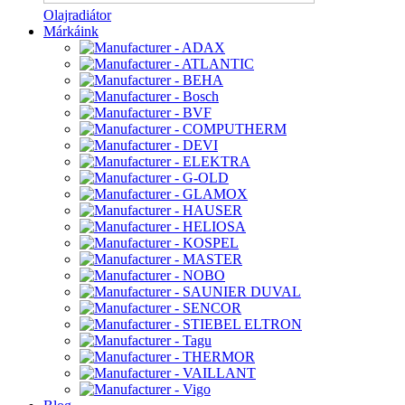
Olajradiátor
Márkáink