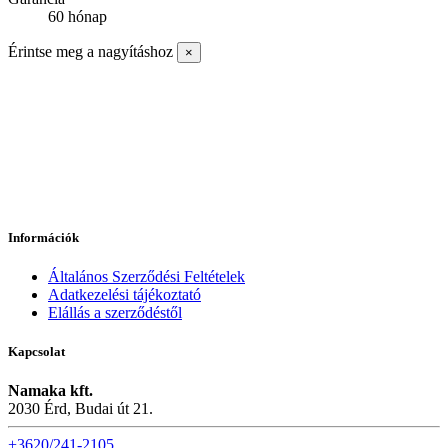
60 hónap
Érintse meg a nagyításhoz
×
Információk
Általános Szerződési Feltételek
Adatkezelési tájékoztató
Elállás a szerződéstől
Kapcsolat
Namaka kft.
2030 Érd, Budai út 21.
+3620/241-2105