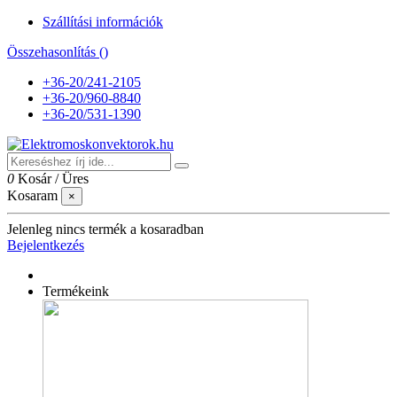
Szállítási információk
Összehasonlítás (
)
+36-20/241-2105
+36-20/960-8840
+36-20/531-1390
0
Kosár
/
Üres
Kosaram
×
Jelenleg nincs termék a kosaradban
Bejelentkezés
Termékeink