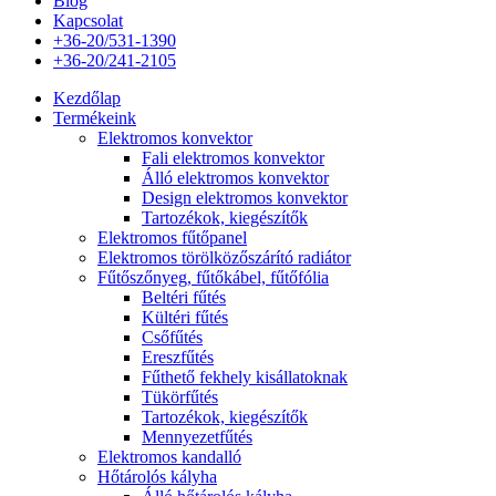
Blog
Kapcsolat
+36-20/531-1390
+36-20/241-2105
Kezdőlap
Termékeink
Elektromos konvektor
Fali elektromos konvektor
Álló elektromos konvektor
Design elektromos konvektor
Tartozékok, kiegészítők
Elektromos fűtőpanel
Elektromos törölközőszárító radiátor
Fűtőszőnyeg, fűtőkábel, fűtőfólia
Beltéri fűtés
Kültéri fűtés
Csőfűtés
Ereszfűtés
Fűthető fekhely kisállatoknak
Tükörfűtés
Tartozékok, kiegészítők
Mennyezetfűtés
Elektromos kandalló
Hőtárolós kályha