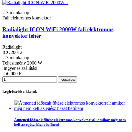
2-3 munkanap
Fali elektromos konvektor
Radialight ICON WiFi 2000W fali elektromos
konvektor fehér
Radialight
ICO20012
2-3 munkanap
Teljesítmény
2000 W
Ingyenes szállítás!
256 000 Ft
Kosárba
Legfrissebb cikkeink
Szűrők törlése
Átmeneti időszak fűtése elektromos konvektorral: amikor még nem
Kategória
kell az egész házat befűteni