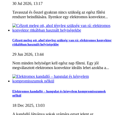
Elektromos konvektor
25
+
-
30 Jul 2026, 13:17
Fali elektromos konvektor
20
Tavasszal és ősszel gyakran nincs szükség az egész fűtési
Tartozékok, kiegészítők
2
rendszer beindítására. Ilyenkor egy elektromos konvektor...
Elektromos törölközőszárító radiátor
4
Infra hősugárzó
5
+
-
Beltéri infra hősugárzó
3
Kültéri infra hősugárzó
3
Tartozékok, kiegészítők
2
Célzott meleg ott, ahol tényleg szükség van rá: elektromos konvektor
ritkábban használt helyiségekbe
Több..
Kevesebb
29 Jun 2026, 13:44
Ár
Nem minden helyiséget kell egész nap fűteni. Egy jól
19200
Ft
256000
Ft
megválasztott elektromos konvektor ideális lehet azokba a...
Teljesítmény
Elektromos kandalló – hangulat és kényelem kompromisszumok
750
W - kW
2000
W - kW
nélkül
18 Dec 2025, 13:03
Szín
A kandalló látványa sokak számára egyet jelent az