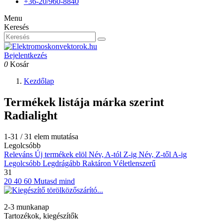
+36-20/960-8840
Menu
Keresés
Bejelentkezés
0
Kosár
Kezdőlap
Termékek listája márka szerint
Radialight
1-31 / 31 elem mutatása
Legolcsóbb
Releváns
Új termékek elöl
Név, A-tól Z-ig
Név, Z-től A-ig
Legolcsóbb
Legdrágább
Raktáron
Véletlenszerű
31
20
40
60
Mutasd mind
2-3 munkanap
Tartozékok, kiegészítők