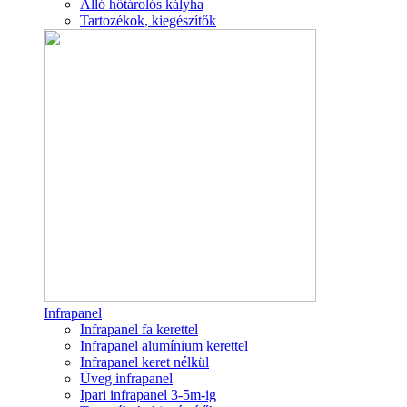
Álló hőtárolós kályha
Tartozékok, kiegészítők
Infrapanel
Infrapanel fa kerettel
Infrapanel alumínium kerettel
Infrapanel keret nélkül
Üveg infrapanel
Ipari infrapanel 3-5m-ig