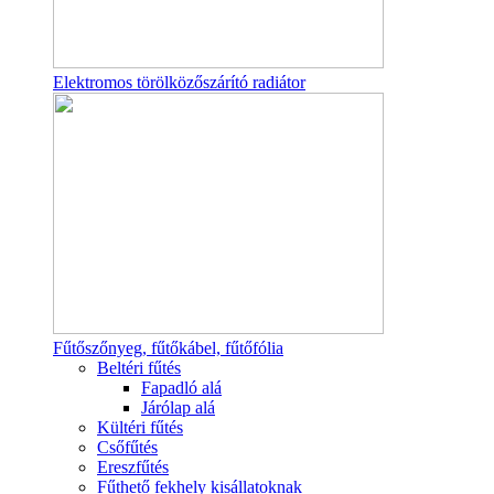
Elektromos törölközőszárító radiátor
Fűtőszőnyeg, fűtőkábel, fűtőfólia
Beltéri fűtés
Fapadló alá
Járólap alá
Kültéri fűtés
Csőfűtés
Ereszfűtés
Fűthető fekhely kisállatoknak