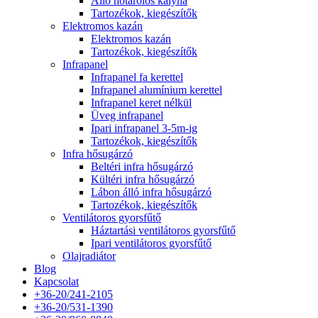
Álló hőtárolós kályha
Tartozékok, kiegészítők
Elektromos kazán
Elektromos kazán
Tartozékok, kiegészítők
Infrapanel
Infrapanel fa kerettel
Infrapanel alumínium kerettel
Infrapanel keret nélkül
Üveg infrapanel
Ipari infrapanel 3-5m-ig
Tartozékok, kiegészítők
Infra hősugárzó
Beltéri infra hősugárzó
Kültéri infra hősugárzó
Lábon álló infra hősugárzó
Tartozékok, kiegészítők
Ventilátoros gyorsfűtő
Háztartási ventilátoros gyorsfűtő
Ipari ventilátoros gyorsfűtő
Olajradiátor
Blog
Kapcsolat
+36-20/241-2105
+36-20/531-1390