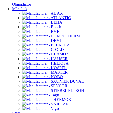
Olajradiátor
Márkáink