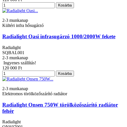
Kosárba
2-3 munkanap
Kültéri infra hősugárzó
Radialight Oasi infrasugárzó 1000/2000W fekete
Radialight
SQBAL001
2-3 munkanap
Ingyenes szállítás!
120 000 Ft
Kosárba
2-3 munkanap
Elektromos törölközőszárító radiátor
Radialight Onsen 750W törölközőszárító radiátor
fehér
Radialight
ONS07001