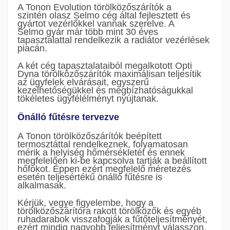
A Tonon Evolution törölközőszárítók a
szintén olasz Selmo cég által fejlesztett és
gyártot vezérlőkkel vannak szerelve. A
Selmo gyár már több mint 30 éves
tapasztalattal rendelkezik a radiátor vezérlések
piacán.
A két cég tapasztalataiból megalkotott Opti
Dyna törölközőszárítók maximálisan teljesítik
az ügyfelek elvárásait, egyszerű
kezelhetőségükkel és megbízhatóságukkal
tökéletes ügyfélélményt nyújtanak.
Önálló fűtésre tervezve
A Tonon törölközőszárítók beépített
termosztáttal rendelkeznek, folyamatosan
mérik a helyiség hőmérsékletét és ennek
megfelelően ki-be kapcsolva tartják a beállított
hőfokot. Éppen ezért megfelelő méretezés
esetén teljesértékű önálló fűtésre is
alkalmasak.
Kérjük, vegye figyelembe, hogy a
törölközőszárítóra rakott törölközők és egyéb
ruhadarabok visszafogják a fűtőteljesítményét,
ezért mindig nagyobb teljesítményt válasszon,