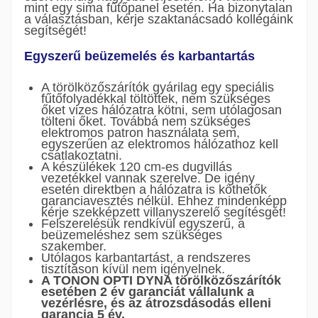
mint egy sima fűtőpanel esetén. Ha bizonytalan
a választásban, kérje szaktanácsadó kollégáink
segítségét!
Egyszerű beüzemelés és karbantartás
A törölközőszárítók gyárilag egy speciális
fűtőfolyadékkal töltöttek, nem szükséges
őket vizes hálózatra kötni, sem utólagosan
tölteni őket. Továbbá nem szükséges
elektromos patron használata sem,
egyszerűen az elektromos hálózathoz kell
csatlakoztatni.
A készülékek 120 cm-es dugvillás
vezetékkel vannak szerelve. De igény
esetén direktben a hálózatra is köthetők
garanciavesztés nélkül. Ehhez mindenképp
kérje szekképzett villanyszerelő segítésgét!
Felszerelésük rendkívül egyszerű, a
beüzemeléshez sem szükséges
szakember.
Utólagos karbantartást, a rendszeres
tisztításon kívül nem igényelnek.
A TONON OPTI DYNA törölközőszárítók
esetében 2 év garanciát vállalunk a
vezérlésre, és az átrozsdásodás elleni
garancia 5 év.