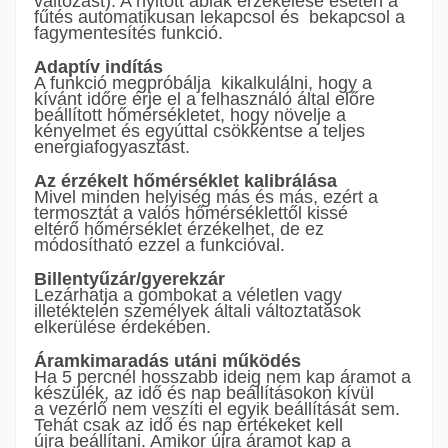
változást). A nyitott ablak érzékelése esetén a
fűtés automatikusan lekapcsol és bekapcsol a
fagymentesítés funkció.
Adaptív indítás
A funkció megpróbálja kikalkulálni, hogy a
kívánt időre érje el a felhasználó által előre
beállított hőmérsékletet, hogy növelje a
kényelmet és egyúttal csökkentse a teljes
energiafogyasztást.
Az érzékelt hőmérséklet kalibrálása
Mivel minden helyiség más és más, ezért a
termosztát a valós hőmérséklettől kissé
eltérő hőmérséklet érzékelhet, de ez
módosítható ezzel a funkcióval.
Billentyűzár/gyerekzár
Lezárhatja a gombokat a véletlen vagy
illetéktelen személyek általi változtatások
elkerülése érdekében.
Áramkimaradás utáni működés
Ha 5 percnél hosszabb ideig nem kap áramot a
készülék, az idő és nap beállításokon kívül
a vezérlő nem veszíti el egyik beállítását sem.
Tehát csak az idő és nap értékeket kell
újra beállítani. Amikor újra áramot kap a