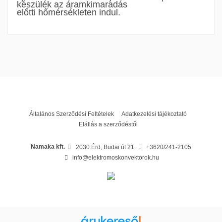
készülék az áramkimaradás
előtti hőmérsékleten indul.
OPTI DYNA Használati útmutató
Rendeltetés
Vizes helyiségbe is
Letöltés (3.47M)
Kivitel
Falra szerelhető
Teljesítmény
1000 W
Garancia
60 hónap
Általános Szerződési Feltételek
Adatkezelési tájékoztató
Elállás a szerződéstől
Namaka kft.
2030 Érd, Budai út 21.
+3620/241-2105
info@elektromoskonvektorok.hu