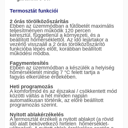
Termosztát funkciói
2 órás törölközőszárítás
Ebben az üzemmódban a fűtőbetét maximális
teljesítményen működik 120 percen
keresztül, függetlenül a környezeti, és a
beállított hőmérséklettől. Az idő lejártakor a
vezérlő visszaáll a 2 órás törölközőszárító
funkcióba lépés előtt, korábban beállított
működési módba.
Fagymentesítés
Ebben az üzemmódban a készülék a helyiség
hőmérsékletét mindig 7 °C felett tartja a
fagyás elkerülése érdekében.
Heti programozás
A komfortmód és az éjszakai / csökkentett mód
közötti váltás a hét minden napján
automatikusan történik, az előre beállított
programozás szerint.
Nyitott ablakérzékelés
A termosztát érzékeli a nyitott ablakot (a rövid
idő alatt bekövetkező hirtelen hőmérséklet-