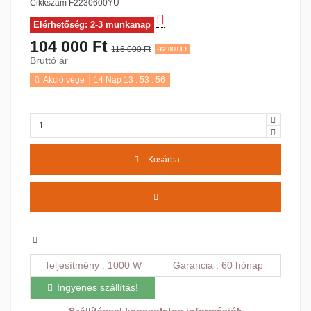
Cikkszám
F2230600YU
Elérhetőség: 2-3 munkanap
104 000 Ft
116 000 Ft
-12 000 Ft
Bruttó ár
Akció vége
14
Nap
13
:
53
:
55
Kosárba
Teljesítmény
1000 W
Garancia
60 hónap
Ingyenes szállítás!