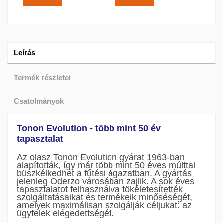
Leírás
Termék részletei
Csatolmányok
Tonon Evolution - több mint 50 év
tapasztalat
Az olasz Tonon Evolution gyárat 1963-ban
alapították, így már több mint 50 éves múlttal
büszkélkedhet a fűtési ágazatban. A gyártás
jelenleg Oderzo városában zajlik. A sok éves
tapasztalatot felhasználva tökéletesítették
szolgáltatásaikat és termékeik minőséségét,
amelyek maximálisan szolgálják céljukat: az
ügyfelek elégedettségét.