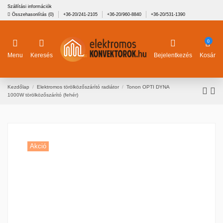
Szállítási információk
Összehasonlítás (
0
)
+36-20/241-2105
+36-20/960-8840
+36-20/531-1390
0
Menu
Keresés
Bejelentkezés
Kosár
Kezdőlap
Elektromos törölközőszárító radiátor
Tonon OPTI DYNA
1000W törölközőszárító (fehér)
Akció