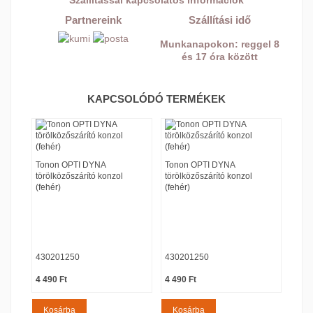
Szállítással kapcsolatos információk
Partnereink
Szállítási idő
Munkanapokon: reggel 8
és 17 óra között
KAPCSOLÓDÓ TERMÉKEK
Tonon OPTI DYNA
Tonon OPTI DYNA
Tono
törölközőszárító konzol
törölközőszárító konzol
törö
(fehér)
(fehér)
(fehé
430201250
430201250
430
|
|
|
Ár
Ár
Ár
4 490 Ft
4 490 Ft
4 49
Kosárba
Kosárba
Ko