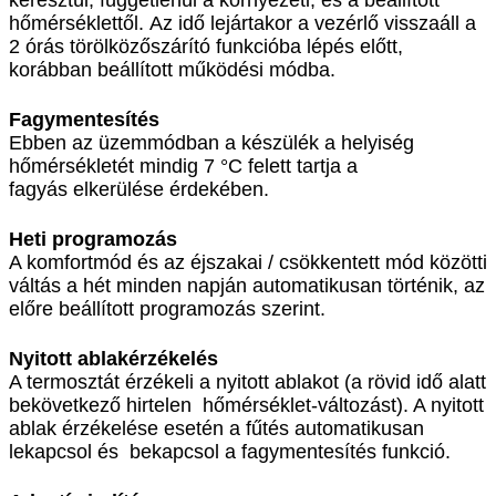
keresztül, függetlenül a környezeti, és a beállított
hőmérséklettől. Az idő lejártakor a vezérlő visszaáll a
2 órás törölközőszárító funkcióba lépés előtt,
korábban beállított működési módba.
Fagymentesítés
Ebben az üzemmódban a készülék a helyiség
hőmérsékletét mindig 7 °C felett tartja a
fagyás elkerülése érdekében.
Heti programozás
A komfortmód és az éjszakai / csökkentett mód közötti
váltás a hét minden napján automatikusan történik, az
előre beállított programozás szerint.
Nyitott ablakérzékelés
A termosztát érzékeli a nyitott ablakot (a rövid idő alatt
bekövetkező hirtelen hőmérséklet-változást). A nyitott
ablak érzékelése esetén a fűtés automatikusan
lekapcsol és bekapcsol a fagymentesítés funkció.