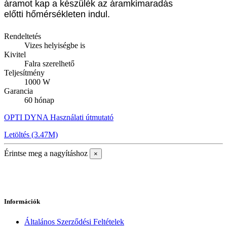
áramot kap a készülék az áramkimaradás
előtti hőmérsékleten indul.
Rendeltetés
Vizes helyiségbe is
Kivitel
Falra szerelhető
Teljesítmény
1000 W
Garancia
60 hónap
OPTI DYNA Használati útmutató
Letöltés (3.47M)
Érintse meg a nagyításhoz
×
Információk
Általános Szerződési Feltételek