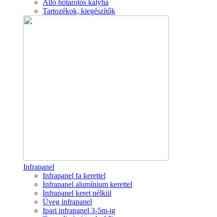
Álló hőtárolós kályha
Tartozékok, kiegészítők
Infrapanel
Infrapanel fa kerettel
Infrapanel alumínium kerettel
Infrapanel keret nélkül
Üveg infrapanel
Ipari infrapanel 3-5m-ig