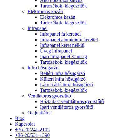
Álló hőtárolós kályha
Tartozékok, kiegészítők
Elektromos kazán
Elektromos kazán
Tartozékok, kiegészítők
Infrapanel
Infrapanel fa kerettel
Infrapanel alumínium kerettel
Infrapanel keret nélkül
Üveg infrapanel
Ipari infrapanel 3-5m-ig
Tartozékok, kiegészítők
Infra hősugárzó
Beltéri infra hősugárzó
Kültéri infra hősugárzó
Lábon álló infra hősugárzó
Tartozékok, kiegészítők
Ventilátoros gyorsfűtő
Háztartási ventilátoros gyorsfűtő
Ipari ventilátoros gyorsfűtő
Olajradiátor
Blog
Kapcsolat
+36-20/241-2105
+36-20/531-1390