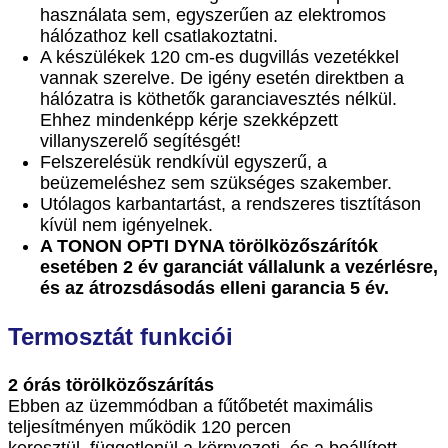
használata sem, egyszerűen az elektromos
hálózathoz kell csatlakoztatni.
A készülékek 120 cm-es dugvillás vezetékkel
vannak szerelve. De igény esetén direktben a
hálózatra is köthetők garanciavesztés nélkül.
Ehhez mindenképp kérje szekképzett
villanyszerelő segítésgét!
Felszerelésük rendkívül egyszerű, a
beüzemeléshez sem szükséges szakember.
Utólagos karbantartást, a rendszeres tisztításon
kívül nem igényelnek.
A TONON OPTI DYNA törölközőszárítók
esetében 2 év garanciát vállalunk a vezérlésre,
és az átrozsdásodás elleni garancia 5 év.
Termosztát funkciói
2 órás törölközőszárítás
Ebben az üzemmódban a fűtőbetét maximális
teljesítményen működik 120 percen