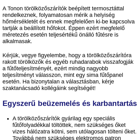
A Tonon törölközőszárítók beépített termosztáttal
rendelkeznek, folyamatosan mérik a helyiség
hőmérsékletét és ennek megfelelően ki-be kapcsolva
tartják a beállított hőfokot. Éppen ezért megfelelő
méretezés esetén teljesértékű önálló fűtésre is
alkalmasak.
Kérjük, vegye figyelembe, hogy a törölközőszárítóra
rakott törölközők és egyéb ruhadarabok visszafogják
a fűtőteljesítményét, ezért mindig nagyobb
teljesítményt válasszon, mint egy sima fűtőpanel
esetén. Ha bizonytalan a választásban, kérje
szaktanácsadó kollégáink segítségét!
Egyszerű beüzemelés és karbantartás
A törölközőszárítók gyárilag egy speciális
fűtőfolyadékkal töltöttek, nem szükséges őket
vizes hálózatra kötni, sem utólagosan tölteni őket.
Továbbá nem szükséges elektromos patron