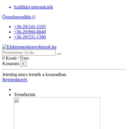
Szállítási információk
Összehasonlítás (
)
+36-20/241-2105
+36-20/960-8840
+36-20/531-1390
0
Kosár
/
Üres
Kosaram
×
Jelenleg nincs termék a kosaradban
Bejelentkezés
Termékeink