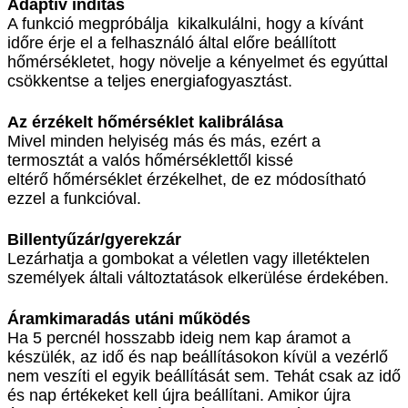
Adaptív indítás
A funkció megpróbálja kikalkulálni, hogy a kívánt
időre érje el a felhasználó által előre beállított
hőmérsékletet, hogy növelje a kényelmet és egyúttal
csökkentse a teljes energiafogyasztást.
Az érzékelt hőmérséklet kalibrálása
Mivel minden helyiség más és más, ezért a
termosztát a valós hőmérséklettől kissé
eltérő hőmérséklet érzékelhet, de ez módosítható
ezzel a funkcióval.
Billentyűzár/gyerekzár
Lezárhatja a gombokat a véletlen vagy illetéktelen
személyek általi változtatások elkerülése érdekében.
Áramkimaradás utáni működés
Ha 5 percnél hosszabb ideig nem kap áramot a
készülék, az idő és nap beállításokon kívül a vezérlő
nem veszíti el egyik beállítását sem. Tehát csak az idő
és nap értékeket kell újra beállítani. Amikor újra