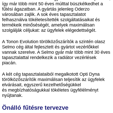
így már több mint 50 éves múlttal büszkélkedhet a
fűtési ágazatban. A gyártás jelenleg Oderzo
városában zajlik. A sok éves tapasztalatot
felhasználva tökéletesítették szolgáltatásaikat és
termékeik minőséségét, amelyek maximálisan
szolgálják céljukat: az ügyfelek elégedettségét.
A Tonon Evolution törölközőszárítók a szintén olasz
Selmo cég által fejlesztett és gyártot vezérlőkkel
vannak szerelve. A Selmo gyár már több mint 30 éves
tapasztalattal rendelkezik a radiátor vezérlések
piacán.
A két cég tapasztalataiból megalkotott Opti Dyna
törölközőszárítók maximálisan teljesítik az ügyfelek
elvárásait, egyszerű kezelhetőségükkel
és megbízhatóságukkal tökéletes ügyfélélményt
nyújtanak.
Önálló fűtésre tervezve