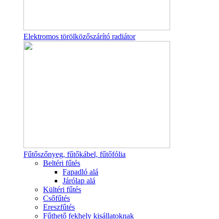
Elektromos törölközőszárító radiátor
Fűtőszőnyeg, fűtőkábel, fűtőfólia
Beltéri fűtés
Fapadló alá
Járólap alá
Kültéri fűtés
Csőfűtés
Ereszfűtés
Fűthető fekhely kisállatoknak