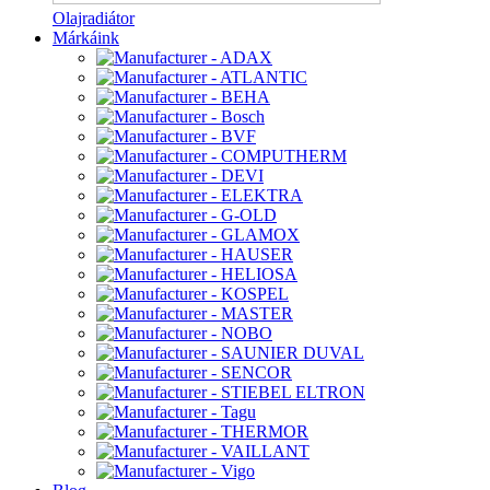
Olajradiátor
Márkáink