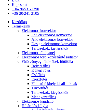
Blog
Kapcsolat
+36-20/531-1390
+36-20/241-2105
Kezdőlap
Termékeink
Elektromos konvektor
Fali elektromos konvektor
Álló elektromos konvektor
Design elektromos konvektor
Tartozékok, kiegészítők
Elektromos fűtőpanel
Elektromos törölközőszárító radiátor
Fűtőszőnyeg, fűtőkábel, fűtőfólia
Beltéri fűtés
Kültéri fűtés
Csőfűtés
Ereszfűtés
Fűthető fekhely kisállatoknak
Tükörfűtés
Tartozékok, kiegészítők
Mennyezetfűtés
Elektromos kandalló
Hőtárolós kályha