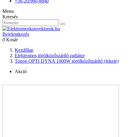
+36-20/960-8840
Menu
Keresés
Bejelentkezés
0
Kosár
Kezdőlap
Elektromos törölközőszárító radiátor
Tonon OPTI DYNA 1000W törölközőszárító (fekete)
Akció