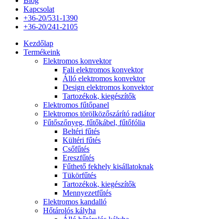
Blog
Kapcsolat
+36-20/531-1390
+36-20/241-2105
Kezdőlap
Termékeink
Elektromos konvektor
Fali elektromos konvektor
Álló elektromos konvektor
Design elektromos konvektor
Tartozékok, kiegészítők
Elektromos fűtőpanel
Elektromos törölközőszárító radiátor
Fűtőszőnyeg, fűtőkábel, fűtőfólia
Beltéri fűtés
Kültéri fűtés
Csőfűtés
Ereszfűtés
Fűthető fekhely kisállatoknak
Tükörfűtés
Tartozékok, kiegészítők
Mennyezetfűtés
Elektromos kandalló
Hőtárolós kályha