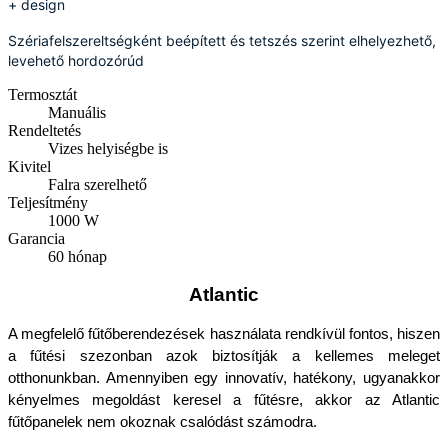
+ design
Szériafelszereltségként beépített és tetszés szerint elhelyezhető,
levehető hordozórúd
Termosztát
Manuális
Rendeltetés
Vizes helyiségbe is
Kivitel
Falra szerelhető
Teljesítmény
1000 W
Garancia
60 hónap
Atlantic
A megfelelő fűtőberendezések használata rendkívül fontos, hiszen 
a fűtési szezonban azok biztosítják a kellemes meleget 
otthonunkban. Amennyiben egy innovatív, hatékony, ugyanakkor 
kényelmes megoldást keresel a fűtésre, akkor az Atlantic 
fűtőpanelek nem okoznak csalódást számodra.