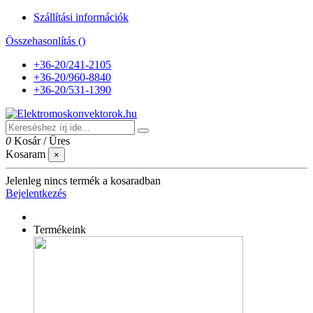
Szállítási információk
Összehasonlítás (
)
+36-20/241-2105
+36-20/960-8840
+36-20/531-1390
0
Kosár
/
Üres
Kosaram
×
Jelenleg nincs termék a kosaradban
Bejelentkezés
Termékeink