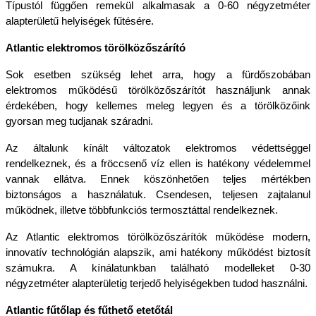
Típustól függően remekül alkalmasak a 0-60 négyzetméter 
alapterületű helyiségek fűtésére.
Atlantic elektromos törölközőszárító
Sok esetben szükség lehet arra, hogy a fürdőszobában 
elektromos működésű törölközőszárítót használjunk annak 
érdekében, hogy kellemes meleg legyen és a törölközőink 
gyorsan meg tudjanak száradni. 
Az általunk kínált változatok elektromos védettséggel 
rendelkeznek, és a fröccsenő víz ellen is hatékony védelemmel 
vannak ellátva. Ennek köszönhetően teljes mértékben 
biztonságos a használatuk. Csendesen, teljesen zajtalanul 
működnek, illetve többfunkciós termosztáttal rendelkeznek. 
Az Atlantic elektromos törölközőszárítók működése modern, 
innovatív technológián alapszik, ami hatékony működést biztosít 
számukra. A kínálatunkban található modelleket 0-30 
négyzetméter alapterületig terjedő helyiségekben tudod használni.
Atlantic fűtőlap és fűthető etetőtál