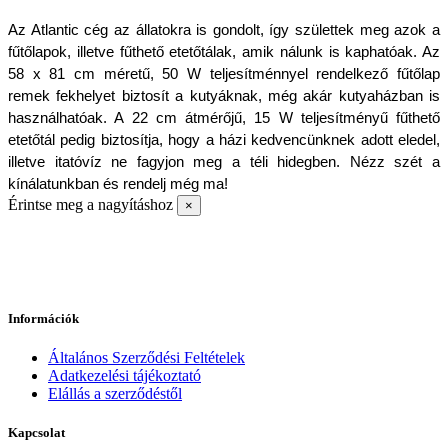
Az Atlantic cég az állatokra is gondolt, így születtek meg azok a 
fűtőlapok, illetve fűthető etetőtálak, amik nálunk is kaphatóak. Az 
58 x 81 cm méretű, 50 W teljesítménnyel rendelkező fűtőlap 
remek fekhelyet biztosít a kutyáknak, még akár kutyaházban is 
használhatóak. A 22 cm átmérőjű, 15 W teljesítményű fűthető 
etetőtál pedig biztosítja, hogy a házi kedvencünknek adott eledel, 
illetve itatóvíz ne fagyjon meg a téli hidegben. Nézz szét a 
kínálatunkban és rendelj még ma!
Érintse meg a nagyításhoz
×
Információk
Általános Szerződési Feltételek
Adatkezelési tájékoztató
Elállás a szerződéstől
Kapcsolat