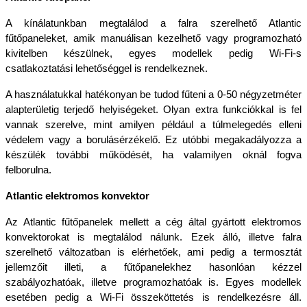
A kínálatunkban megtalálod a falra szerelhető Atlantic 
fűtőpaneleket, amik manuálisan kezelhető vagy programozható 
kivitelben készülnek, egyes modellek pedig Wi-Fi-s 
csatlakoztatási lehetőséggel is rendelkeznek. 
A használatukkal hatékonyan be tudod fűteni a 0-50 négyzetméter 
alapterületig terjedő helyiségeket. Olyan extra funkciókkal is fel 
vannak szerelve, mint amilyen például a túlmelegedés elleni 
védelem vagy a borulásérzékelő. Ez utóbbi megakadályozza a 
készülék további működését, ha valamilyen oknál fogva 
felborulna.
Atlantic elektromos konvektor
Az Atlantic fűtőpanelek mellett a cég által gyártott elektromos 
konvektorokat is megtalálod nálunk. Ezek álló, illetve falra 
szerelhető változatban is elérhetőek, ami pedig a termosztát 
jellemzőit illeti, a fűtőpanelekhez hasonlóan kézzel 
szabályozhatóak, illetve programozhatóak is. Egyes modellek 
esetében pedig a Wi-Fi összeköttetés is rendelkezésre áll. 