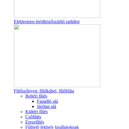
Elektromos törölközőszárító radiátor
Fűtőszőnyeg, fűtőkábel, fűtőfólia
Beltéri fűtés
Fapadló alá
Járólap alá
Kültéri fűtés
Csőfűtés
Ereszfűtés
Fűthető fekhely kisállatoknak