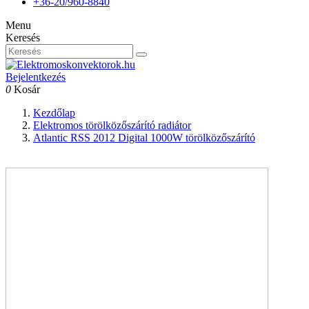
+36-20/960-8840
Menu
Keresés
Bejelentkezés
0
Kosár
Kezdőlap
Elektromos törölközőszárító radiátor
Atlantic RSS 2012 Digital 1000W törölközőszárító