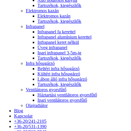
Álló hőtárolós kályha
Tartozékok, kiegészítők
Elektromos kazán
Elektromos kazán
Tartozékok, kiegészítők
Infrapanel
Infrapanel fa kerettel
Infrapanel alumínium kerettel
Infrapanel keret nélkül
Üveg infrapanel
Ipari infrapanel 3-5m-ig
Tartozékok, kiegészítők
Infra hősugárzó
Beltéri infra hősugárzó
Kültéri infra hősugárzó
Lábon álló infra hősugárzó
Tartozékok, kiegészítők
Ventilátoros gyorsfűtő
Háztartási ventilátoros gyorsfűtő
Ipari ventilátoros gyorsfűtő
Olajradiátor
Blog
Kapcsolat
+36-20/241-2105
+36-20/531-1390