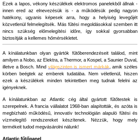
Ezek a lapos, vékony készülékek elektromos panelekből állnak - 
innen ered az elnevezésük is - a működésük pedig nagyon 
hatékony, ugyanis képesek arra, hogy a helyiség levegőjét 
közvetlenül felmelegítsék. Más fűtési megoldásokkal szemben itt 
nincs szükség előmelegítési időre, így sokkal gyorsabban 
biztosítják a kellemes hőmérsékletet. 
A kínálatunkban olyan gyártók fűtőberendezéseit találod, mint 
amilyen a Nobo, az Elektra, a Thermor, a Kospel, a Saunier Duval, 
illetve a Bosch. Mind 
világszinten is ismert márkák
, amik széles 
körben beégtek az emberek tudatába. Nem véletlenül, hiszen 
ezek a készülékek minden tekintetben meg tudnak felelni az 
igényeknek. 
A kínálatunkban az Atlantic cég által gyártott fűtőtestek is 
szerepelnek. A francia vállalatot 1968-ban alapították, és azóta is 
megbízható működésű, innovatív technológián alapuló fűtési és 
vízmelegítő rendszereket készítenek. Nézzük, hogy mely 
termékeit tudod megvásárolni nálunk!
Atlantic fűtőpanel