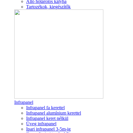
Álló hőtárolós kályha
Tartozékok, kiegészítők
Infrapanel
Infrapanel fa kerettel
Infrapanel alumínium kerettel
Infrapanel keret nélkül
Üveg infrapanel
Ipari infrapanel 3-5m-ig