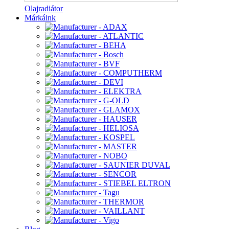
Olajradiátor
Márkáink