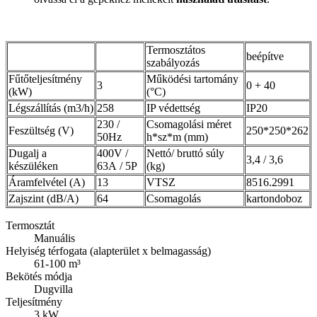
Termosztátos
beépítve
szabályozás
Fűtőteljesítmény
Működési tartomány
3
0 + 40
(kW)
(°C)
Légszállítás (m3/h)
258
IP védettség
IP20
230 /
Csomagolási méret
Feszültség (V)
250*250*262
50Hz
h*sz*m (mm)
Dugalj a
400V /
Nettó/ bruttó súly
3,4 / 3,6
készüléken
63A / 5P
(kg)
Áramfelvétel (A)
13
VTSZ
8516.2991
Zajszint (dB/A)
64
Csomagolás
kartondoboz
Termosztát
Manuális
Helyiség térfogata (alapterület x belmagasság)
61-100 m³
Bekötés módja
Dugvilla
Teljesítmény
3 kW