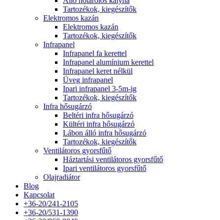
Álló hőtárolós kályha
Tartozékok, kiegészítők
Elektromos kazán
Elektromos kazán
Tartozékok, kiegészítők
Infrapanel
Infrapanel fa kerettel
Infrapanel alumínium kerettel
Infrapanel keret nélkül
Üveg infrapanel
Ipari infrapanel 3-5m-ig
Tartozékok, kiegészítők
Infra hősugárzó
Beltéri infra hősugárzó
Kültéri infra hősugárzó
Lábon álló infra hősugárzó
Tartozékok, kiegészítők
Ventilátoros gyorsfűtő
Háztartási ventilátoros gyorsfűtő
Ipari ventilátoros gyorsfűtő
Olajradiátor
Blog
Kapcsolat
+36-20/241-2105
+36-20/531-1390