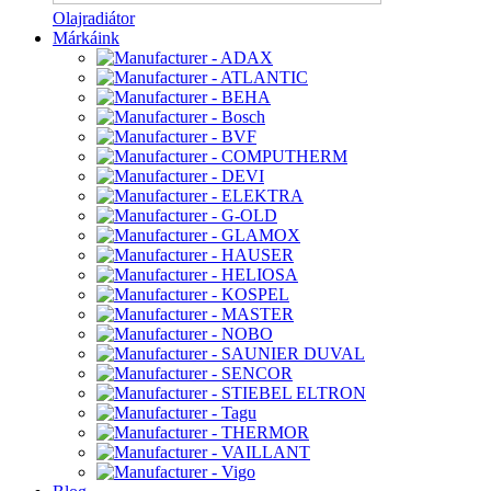
Olajradiátor
Márkáink