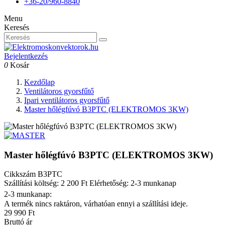
+36-20/960-8840
Menu
Keresés
Bejelentkezés
0
Kosár
Kezdőlap
Ventilátoros gyorsfűtő
Ipari ventilátoros gyorsfűtő
Master hőlégfúvó B3PTC (ELEKTROMOS 3KW)
Master hőlégfúvó B3PTC (ELEKTROMOS 3KW)
Cikkszám
B3PTC
Szállítási költség: 2 200 Ft
Elérhetőség: 2-3 munkanap
2-3 munkanap:
A termék nincs raktáron, várhatóan ennyi a szállítási ideje.
29 990 Ft
Bruttó ár