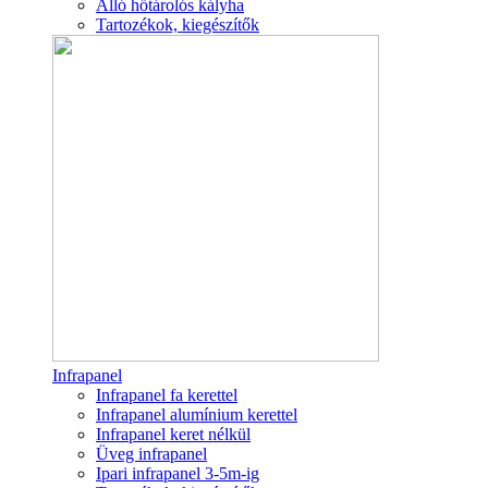
Álló hőtárolós kályha
Tartozékok, kiegészítők
Infrapanel
Infrapanel fa kerettel
Infrapanel alumínium kerettel
Infrapanel keret nélkül
Üveg infrapanel
Ipari infrapanel 3-5m-ig