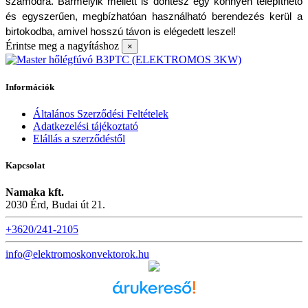
számodra. Bármelyik mellett is döntesz egy könnyen telepíthető 
és egyszerűen, megbízhatóan használható berendezés kerül a 
birtokodba, amivel hosszú távon is elégedett leszel!
Érintse meg a nagyításhoz
×
Információk
Általános Szerződési Feltételek
Adatkezelési tájékoztató
Elállás a szerződéstől
Kapcsolat
Namaka kft.
2030 Érd, Budai út 21.
+3620/241-2105
info@elektromoskonvektorok.hu