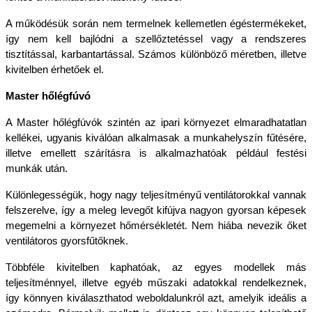
A működésük során nem termelnek kellemetlen égéstermékeket, 
így nem kell bajlódni a szellőztetéssel vagy a rendszeres 
tisztítással, karbantartással. Számos különböző méretben, illetve 
kivitelben érhetőek el.
Master hőlégfúvó
A Master hőlégfúvók szintén az ipari környezet elmaradhatatlan 
kellékei, ugyanis kiválóan alkalmasak a munkahelyszín fűtésére, 
illetve emellett szárításra is alkalmazhatóak például festési 
munkák után.
Különlegességük, hogy nagy teljesítményű ventilátorokkal vannak 
felszerelve, így a meleg levegőt kifújva nagyon gyorsan képesek 
megemelni a környezet hőmérsékletét. Nem hiába nevezik őket 
ventilátoros gyorsfűtőknek. 
Többféle kivitelben kaphatóak, az egyes modellek más 
teljesítménnyel, illetve egyéb műszaki adatokkal rendelkeznek, 
így könnyen kiválaszthatod weboldalunkról azt, amelyik ideális a 