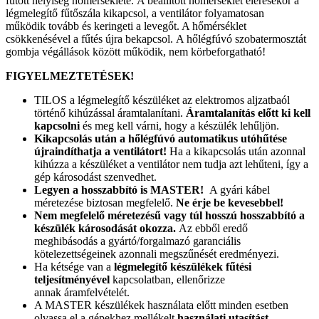
fűtött helyiség hőmérséklete. A beállított hőmérséklet elérésekor a
légmelegítő fűtőszála kikapcsol, a ventilátor folyamatosan
működik tovább és keringeti a levegőt. A hőmérséklet
csökkenésével a fűtés újra bekapcsol. A hőlégfúvó szobatermosztát
gombja végállások között működik, nem körbeforgatható!
FIGYELMEZTETÉSEK!
TILOS a légmelegítő készüléket az elektromos aljzatbaól
történő kihúzással áramtalanítani.
Áramtalanítás előtt ki kell
kapcsolni
és meg kell várni, hogy a készülék lehűljön.
Kikapcsolás után a hőlégfúvó automatikus utóhűtése
újraindíthatja a ventilátort!
Ha a kikapcsolás után azonnal
kihúzza a készüléket a ventilátor nem tudja azt lehűteni, így a
gép károsodást szenvedhet.
Legyen a hosszabbító is MASTER!
A gyári kábel
méretezése biztosan megfelelő.
Ne érje be kevesebbel!
Nem megfelelő méretezésű vagy túl hosszú hosszabbító a
készülék károsodását okozza.
Az ebből eredő
meghibásodás a gyártó/forgalmazó garanciális
kötelezettségeinek azonnali megszűnését eredményezi.
Ha kétsége van a
légmelegítő készülékek fűtési
teljesítményével
kapcsolatban, ellenőrizze
annak áramfelvételét.
A MASTER készülékek használata előtt minden esetben
olvassa el a gépekhez mellékelt
használati utasítást
.