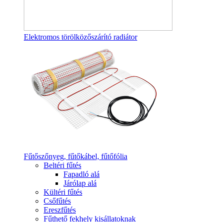
Elektromos törölközőszárító radiátor
Fűtőszőnyeg, fűtőkábel, fűtőfólia
Beltéri fűtés
Fapadló alá
Járólap alá
Kültéri fűtés
Csőfűtés
Ereszfűtés
Fűthető fekhely kisállatoknak