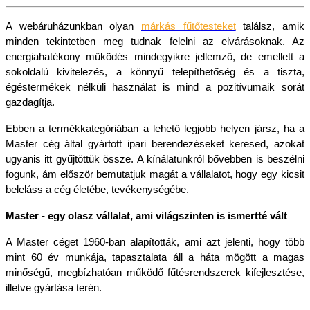
A webáruházunkban olyan 
márkás fűtőtesteket
 találsz, amik 
minden tekintetben meg tudnak felelni az elvárásoknak. Az 
energiahatékony működés mindegyikre jellemző, de emellett a 
sokoldalú kivitelezés, a könnyű telepíthetőség és a tiszta, 
égéstermékek nélküli használat is mind a pozitívumaik sorát 
gazdagítja.
Ebben a termékkategóriában a lehető legjobb helyen jársz, ha a 
Master cég által gyártott ipari berendezéseket keresed, azokat 
ugyanis itt gyűjtöttük össze. A kínálatunkról bővebben is beszélni 
fogunk, ám először bemutatjuk magát a vállalatot, hogy egy kicsit 
beleláss a cég életébe, tevékenységébe.
Master - egy olasz vállalat, ami világszinten is ismertté vált
A Master céget 1960-ban alapították, ami azt jelenti, hogy több 
mint 60 év munkája, tapasztalata áll a háta mögött a magas 
minőségű, megbízhatóan működő fűtésrendszerek kifejlesztése, 
illetve gyártása terén.