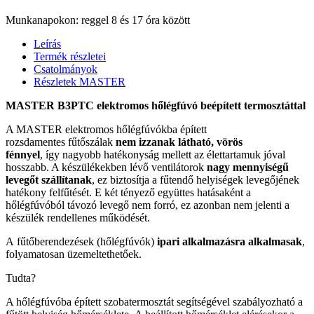
Munkanapokon: reggel 8 és 17 óra között
Leírás
Termék részletei
Csatolmányok
Részletek MASTER
MASTER B3PTC elektromos hőlégfúvó beépített termosztáttal
A MASTER elektromos hőlégfúvókba épített
rozsdamentes fűtőszálak
nem izzanak látható, vörös
fénnyel
, így nagyobb hatékonyság mellett az élettartamuk jóval
hosszabb. A készülékekben lévő ventilátorok
nagy mennyiségű
levegőt szállítanak
, ez biztosítja a fűtendő helyiségek levegőjének
hatékony felfűtését. E két tényező együttes hatásaként a
hőlégfúvóból távozó levegő nem forró, ez azonban nem jelenti a
készülék rendellenes működését.
A fűtőberendezések (hőlégfúvók)
ipari alkalmazásra alkalmasak
,
folyamatosan üzemeltethetőek.
Tudta?
A hőlégfúvóba épített szobatermosztát segítségével szabályozható a