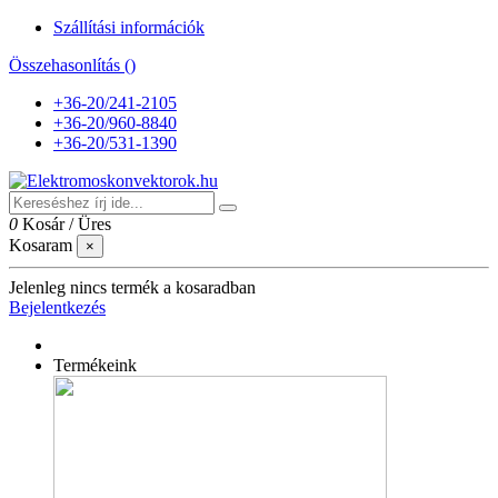
Szállítási információk
Összehasonlítás (
)
+36-20/241-2105
+36-20/960-8840
+36-20/531-1390
0
Kosár
/
Üres
Kosaram
×
Jelenleg nincs termék a kosaradban
Bejelentkezés
Termékeink