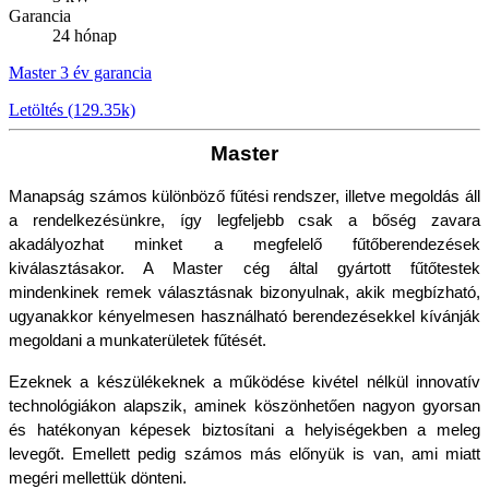
Garancia
24 hónap
Master 3 év garancia
Letöltés (129.35k)
Master
Manapság számos különböző fűtési rendszer, illetve megoldás áll 
a rendelkezésünkre, így legfeljebb csak a bőség zavara 
akadályozhat minket a megfelelő fűtőberendezések 
kiválasztásakor. A Master cég által gyártott fűtőtestek 
mindenkinek remek választásnak bizonyulnak, akik megbízható, 
ugyanakkor kényelmesen használható berendezésekkel kívánják 
megoldani a munkaterületek fűtését. 
Ezeknek a készülékeknek a működése kivétel nélkül innovatív 
technológiákon alapszik, aminek köszönhetően nagyon gyorsan 
és hatékonyan képesek biztosítani a helyiségekben a meleg 
levegőt. Emellett pedig számos más előnyük is van, ami miatt 
megéri mellettük dönteni.