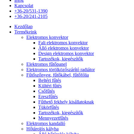
Blog
Kapcsolat
+36-20/531-1390
+36-20/241-2105
Kezdőlap
Termékeink
Elektromos konvektor
Fali elektromos konvektor
Álló elektromos konvektor
Design elektromos konvektor
Tartozékok, kiegészítők
Elektromos fűtőpanel
Elektromos törölközőszárító radiátor
Fűtőszőnyeg, fűtőkábel, fűtőfólia
Beltéri fűtés
Kültéri fűtés
Csőfűtés
Ereszfűtés
Fűthető fekhely kisállatoknak
Tükörfűtés
Tartozékok, kiegészítők
Mennyezetfűtés
Elektromos kandalló
Hőtárolós kályha