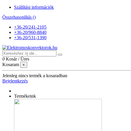
Szállítási információk
Összehasonlítás (
)
+36-20/241-2105
+36-20/960-8840
+36-20/531-1390
0
Kosár
/
Üres
Kosaram
×
Jelenleg nincs termék a kosaradban
Bejelentkezés
Termékeink