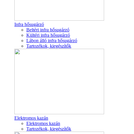
Infra hősugárzó
Beltéri infra hősugárzó
Kültéri infra hősugárzó
Lábon álló infra hősugárzó
Tartozékok, kiegészítők
Elektromos kazán
Elektromos kazán
Tartozékok, kiegészítők