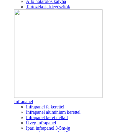
Álló hőtárolós kályha
Tartozékok, kiegészítők
Infrapanel
Infrapanel fa kerettel
Infrapanel alumínium kerettel
Infrapanel keret nélkül
Üveg infrapanel
Ipari infrapanel 3-5m-ig