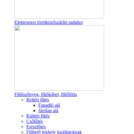
Elektromos törölközőszárító radiátor
Fűtőszőnyeg, fűtőkábel, fűtőfólia
Beltéri fűtés
Fapadló alá
Járólap alá
Kültéri fűtés
Csőfűtés
Ereszfűtés
Fűthető fekhely kisállatoknak