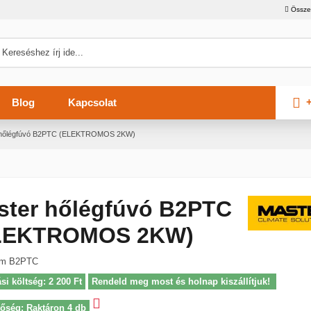
Össze
+
Blog
Kapcsolat
 hőlégfúvó B2PTC (ELEKTROMOS 2KW)
ster hőlégfúvó B2PTC
LEKTROMOS 2KW)
ám
B2PTC
ási költség: 2 200 Ft
Rendeld meg most és holnap kiszállítjuk!
tőség: Raktáron 4 db