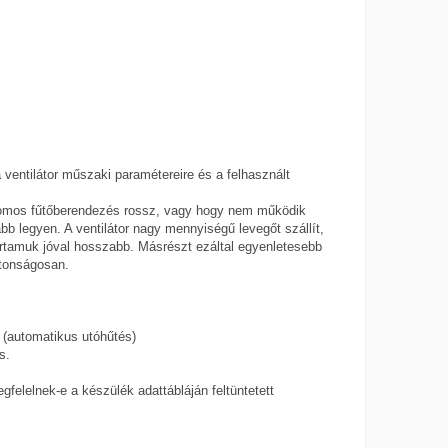
 ventilátor műszaki paramétereire és a felhasznált
ktromos fűtőberendezés rossz, vagy hogy nem működik
 legyen. A ventilátor nagy mennyiségű levegőt szállít,
artamuk jóval hosszabb. Másrészt ezáltal egyenletesebb
ztonságosan.
 (automatikus utóhűtés)
s.
felelnek-e a készülék adattábláján feltüntetett