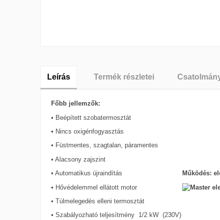
Leírás
Termék részletei
Csatolmán
Főbb jellemzők:
• Beépített szobatermosztát
• Nincs oxigénfogyasztás
• Füstmentes, szagtalan, páramentes
• Alacsony zajszint
Működés: el
• Automatikus újraindítás
• Hővédelemmel ellátott motor
• Túlmelegedés elleni termosztát
• Szabályozható teljesítmény 1/2 kW (230V)