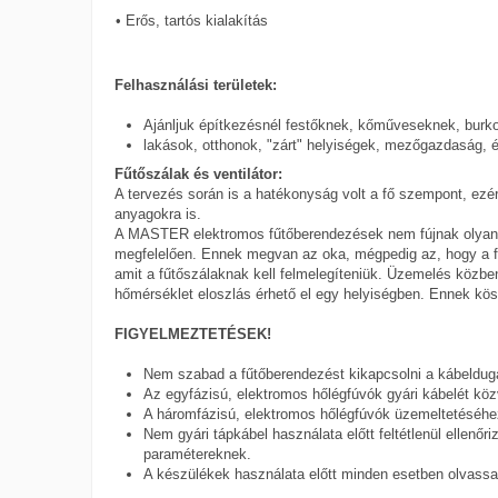
• Erős, tartós kialakítás
Felhasználási területek:
Ajánljuk építkezésnél festőknek, kőműveseknek, burkol
lakások, otthonok, "zárt" helyiségek, mezőgazdaság, ép
Fűtőszálak és ventilátor:
A tervezés során is a hatékonyság volt a fő szempont, ezér
anyagokra is.
A MASTER elektromos fűtőberendezések nem fújnak olyan fo
megfelelően. Ennek megvan az oka, mégpedig az, hogy a fű
amit a fűtőszálaknak kell felmelegíteniük. Üzemelés közbe
hőmérséklet eloszlás érhető el egy helyiségben. Ennek kö
FIGYELMEZTETÉSEK!
Nem szabad a fűtőberendezést kikapcsolni a kábeldugasz
Az egyfázisú, elektromos hőlégfúvók gyári kábelét közv
A háromfázisú, elektromos hőlégfúvók üzemeltetéséhez 
Nem gyári tápkábel használata előtt feltétlenül ellenő
paramétereknek.
A készülékek használata előtt minden esetben olvassa 