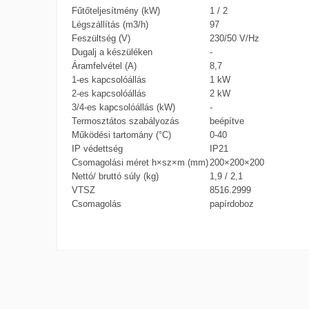
Fűtőteljesítmény (kW)
1 / 2
Légszállítás (m3/h)
97
Feszültség (V)
230/50 V/Hz
Dugalj a készüléken
-
Áramfelvétel (A)
8,7
1-es kapcsolóállás
1 kW
2-es kapcsolóállás
2 kW
3/4-es kapcsolóállás (kW)
-
Termosztátos szabályozás
beépítve
Működési tartomány (°C)
0-40
IP védettség
IP21
Csomagolási méret h×sz×m (mm)
200×200×200
Nettó/ bruttó súly (kg)
1,9 / 2,1
VTSZ
8516.2999
Csomagolás
papírdoboz
Master 3 év garancia
Termosztát
Letöltés (129.35k)
Manapság számos különböző fűtési rendszer, illetve
Helyiség térfogata (alapterület x belmagasság)
kiválasztásakor. A Master cég által gyártott f
berendezésekkel kívánják megoldani a munkaterülete
Bekötés módja