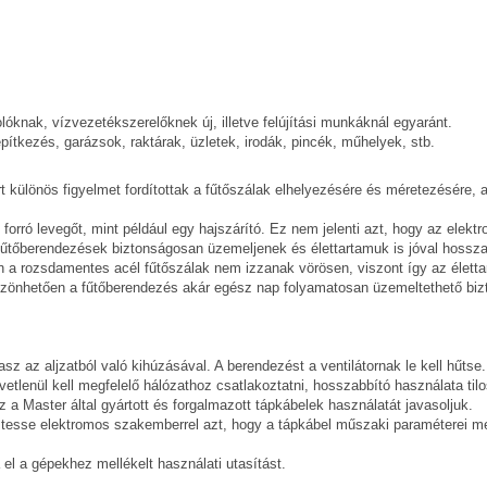
óknak, vízvezetékszerelőknek új, illetve felújítási munkáknál egyaránt.
ítkezés, garázsok, raktárak, üzletek, irodák, pincék, műhelyek, stb.
t különös figyelmet fordítottak a fűtőszálak elhelyezésére és méretezésére, a
rró levegőt, mint például egy hajszárító. Ez nem jelenti azt, hogy az ele
tőberendezések biztonságosan üzemeljenek és élettartamuk is jóval hosszabb
n a rozsdamentes acél fűtőszálak nem izzanak vörösen, viszont így az élett
szönhetően a fűtőberendezés akár egész nap folyamatosan üzemeltethető bi
 az aljzatból való kihúzásával. A berendezést a ventilátornak le kell hűtse.
etlenül kell megfelelő hálózathoz csatlakoztatni, hosszabbító használata tilo
a Master által gyártott és forgalmazott tápkábelek használatát javasoljuk.
riztesse elektromos szakemberrel azt, hogy a tápkábel műszaki paraméterei meg
el a gépekhez mellékelt használati utasítást.