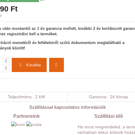
90 Ft
r
 után mostantól az 1 év garancia mellett, további 2 év korlátozott garanc
hez regisztrálni kell a terméket.
ztráció menetéről és feltételeiről szóló dokumentum megtalálható a
ányok között!
Kosárba
Teljesítmény
2 kW
Garancia
24 hónap
Szállítással kapcsolatos információk
Partnereink
Szállítási idő
Ha most megrendeled, a ter
várhatóan ekkor érkezik hozz