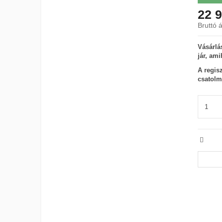
22 9
Bruttó á
Vásárlás
jár, ami
A regis
csatolm