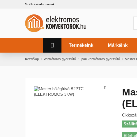
Szállítási információk
Termékeink
Márkáink
Kezdőlap
Ventilátoros gyorsfűtő
Ipari ventilátoros gyorsfűtő
Master
Ma
(E
Cikksz
Szállít
Elérhe