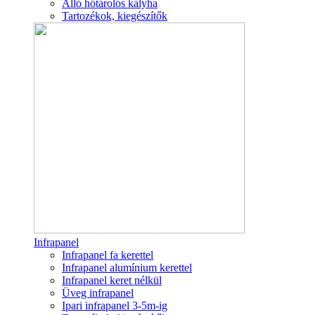
Álló hőtárolós kályha
Tartozékok, kiegészítők
Infrapanel
Infrapanel fa kerettel
Infrapanel alumínium kerettel
Infrapanel keret nélkül
Üveg infrapanel
Ipari infrapanel 3-5m-ig