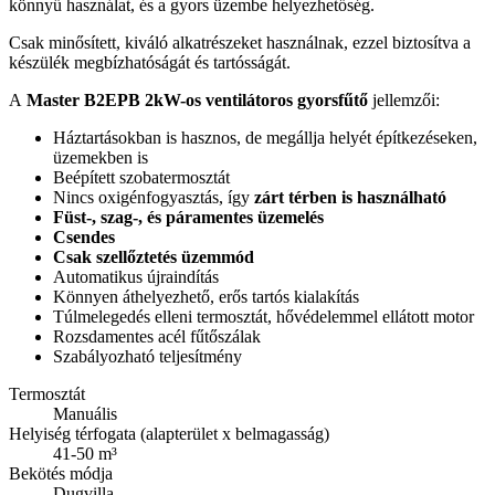
könnyű használat, és a gyors üzembe helyezhetőség.
Csak minősített, kiváló alkatrészeket használnak, ezzel biztosítva a
készülék megbízhatóságát és tartósságát.
A
Master B2EPB 2kW-os ventilátoros gyorsfűtő
jellemzői:
Háztartásokban is hasznos, de megállja helyét építkezéseken,
üzemekben is
Beépített szobatermosztát
Nincs oxigénfogyasztás, így
zárt térben is használható
Füst-, szag-, és páramentes üzemelés
Csendes
Csak szellőztetés üzemmód
Automatikus újraindítás
Könnyen áthelyezhető, erős tartós kialakítás
Túlmelegedés elleni termosztát, hővédelemmel ellátott motor
Rozsdamentes acél fűtőszálak
Szabályozható teljesítmény
Termosztát
Manuális
Helyiség térfogata (alapterület x belmagasság)
41-50 m³
Bekötés módja
Dugvilla