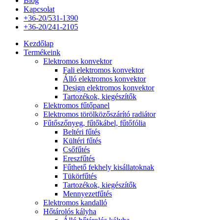
Blog
Kapcsolat
+36-20/531-1390
+36-20/241-2105
Kezdőlap
Termékeink
Elektromos konvektor
Fali elektromos konvektor
Álló elektromos konvektor
Design elektromos konvektor
Tartozékok, kiegészítők
Elektromos fűtőpanel
Elektromos törölközőszárító radiátor
Fűtőszőnyeg, fűtőkábel, fűtőfólia
Beltéri fűtés
Kültéri fűtés
Csőfűtés
Ereszfűtés
Fűthető fekhely kisállatoknak
Tükörfűtés
Tartozékok, kiegészítők
Mennyezetfűtés
Elektromos kandalló
Hőtárolós kályha