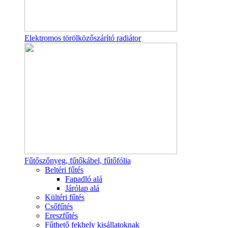
Elektromos törölközőszárító radiátor
Fűtőszőnyeg, fűtőkábel, fűtőfólia
Beltéri fűtés
Fapadló alá
Járólap alá
Kültéri fűtés
Csőfűtés
Ereszfűtés
Fűthető fekhely kisállatoknak