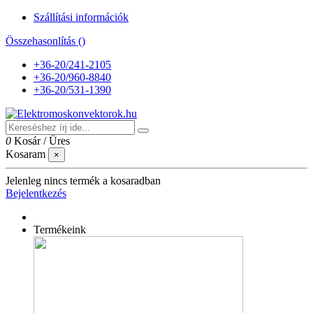
Szállítási információk
Összehasonlítás (
)
+36-20/241-2105
+36-20/960-8840
+36-20/531-1390
0
Kosár
/
Üres
Kosaram
×
Jelenleg nincs termék a kosaradban
Bejelentkezés
Termékeink