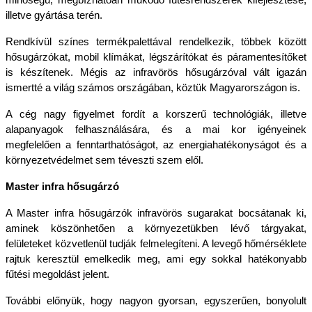
minőségű, megbízhatóan működő fűtésrendszerek kifejlesztése, 
illetve gyártása terén.
Rendkívül színes termékpalettával rendelkezik, többek között 
hősugárzókat, mobil klímákat, légszárítókat és páramentesítőket 
is készítenek. Mégis az infravörös hősugárzóval vált igazán 
ismertté a világ számos országában, köztük Magyarországon is. 
A cég nagy figyelmet fordít a korszerű technológiák, illetve 
alapanyagok felhasználására, és a mai kor igényeinek 
megfelelően a fenntarthatóságot, az energiahatékonyságot és a 
környezetvédelmet sem téveszti szem elől. 
Master infra hősugárzó
A Master infra hősugárzók infravörös sugarakat bocsátanak ki, 
aminek köszönhetően a környezetükben lévő tárgyakat, 
felületeket közvetlenül tudják felmelegíteni. A levegő hőmérséklete 
rajtuk keresztül emelkedik meg, ami egy sokkal hatékonyabb 
fűtési megoldást jelent. 
További előnyük, hogy nagyon gyorsan, egyszerűen, bonyolult 