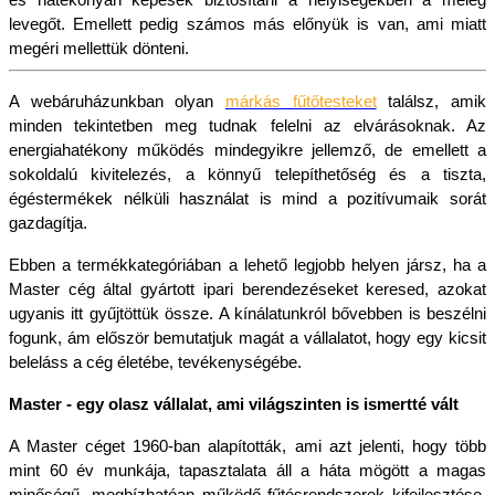
és hatékonyan képesek biztosítani a helyiségekben a meleg 
levegőt. Emellett pedig számos más előnyük is van, ami miatt 
megéri mellettük dönteni.
A webáruházunkban olyan 
márkás fűtőtesteket
 találsz, amik 
minden tekintetben meg tudnak felelni az elvárásoknak. Az 
energiahatékony működés mindegyikre jellemző, de emellett a 
sokoldalú kivitelezés, a könnyű telepíthetőség és a tiszta, 
égéstermékek nélküli használat is mind a pozitívumaik sorát 
gazdagítja.
Ebben a termékkategóriában a lehető legjobb helyen jársz, ha a 
Master cég által gyártott ipari berendezéseket keresed, azokat 
ugyanis itt gyűjtöttük össze. A kínálatunkról bővebben is beszélni 
fogunk, ám először bemutatjuk magát a vállalatot, hogy egy kicsit 
beleláss a cég életébe, tevékenységébe.
Master - egy olasz vállalat, ami világszinten is ismertté vált
A Master céget 1960-ban alapították, ami azt jelenti, hogy több 
mint 60 év munkája, tapasztalata áll a háta mögött a magas 