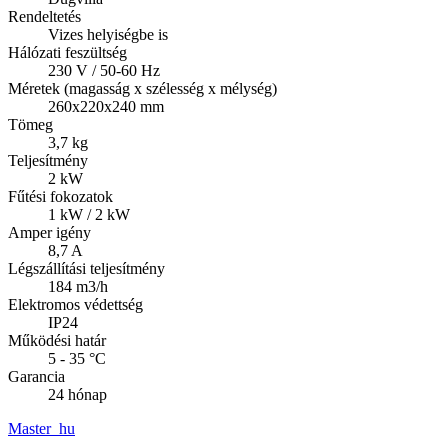
Rendeltetés
Vizes helyiségbe is
Hálózati feszültség
230 V / 50-60 Hz
Méretek (magasság x szélesség x mélység)
260x220x240 mm
Tömeg
3,7 kg
Teljesítmény
2 kW
Fűtési fokozatok
1 kW / 2 kW
Amper igény
8,7 A
Légszállítási teljesítmény
184 m3/h
Elektromos védettség
IP24
Működési határ
5 - 35 °C
Garancia
24 hónap
Master_hu