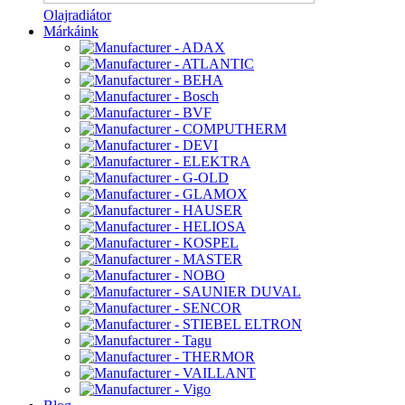
Olajradiátor
Márkáink