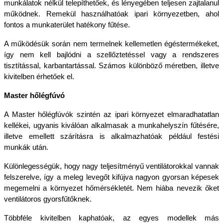
munkálatok nélkül telepíthetőek, és lényegében teljesen zajtalanul 
működnek. Remekül használhatóak ipari környezetben, ahol 
fontos a munkaterület hatékony fűtése.
A működésük során nem termelnek kellemetlen égéstermékeket, 
így nem kell bajlódni a szellőztetéssel vagy a rendszeres 
tisztítással, karbantartással. Számos különböző méretben, illetve 
kivitelben érhetőek el.
Master hőlégfúvó
A Master hőlégfúvók szintén az ipari környezet elmaradhatatlan 
kellékei, ugyanis kiválóan alkalmasak a munkahelyszín fűtésére, 
illetve emellett szárításra is alkalmazhatóak például festési 
munkák után.
Különlegességük, hogy nagy teljesítményű ventilátorokkal vannak 
felszerelve, így a meleg levegőt kifújva nagyon gyorsan képesek 
megemelni a környezet hőmérsékletét. Nem hiába nevezik őket 
ventilátoros gyorsfűtőknek. 
Többféle kivitelben kaphatóak, az egyes modellek más 