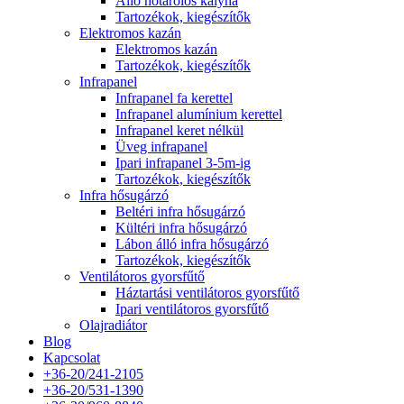
Álló hőtárolós kályha
Tartozékok, kiegészítők
Elektromos kazán
Elektromos kazán
Tartozékok, kiegészítők
Infrapanel
Infrapanel fa kerettel
Infrapanel alumínium kerettel
Infrapanel keret nélkül
Üveg infrapanel
Ipari infrapanel 3-5m-ig
Tartozékok, kiegészítők
Infra hősugárzó
Beltéri infra hősugárzó
Kültéri infra hősugárzó
Lábon álló infra hősugárzó
Tartozékok, kiegészítők
Ventilátoros gyorsfűtő
Háztartási ventilátoros gyorsfűtő
Ipari ventilátoros gyorsfűtő
Olajradiátor
Blog
Kapcsolat
+36-20/241-2105
+36-20/531-1390