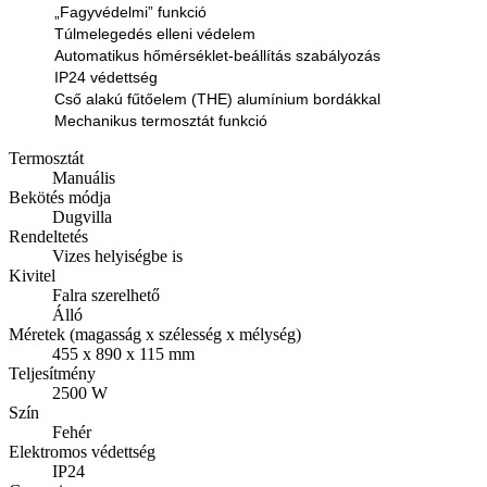
„Fagyvédelmi” funkció
Túlmelegedés elleni védelem
Automatikus hőmérséklet-beállítás szabályozás
IP24 védettség
Cső alakú fűtőelem (THE) alumínium bordákkal
Mechanikus termosztát funkció
Termosztát
Manuális
Bekötés módja
Dugvilla
Rendeltetés
Vizes helyiségbe is
Kivitel
Falra szerelhető
Álló
Méretek (magasság x szélesség x mélység)
455 x 890 x 115 mm
Teljesítmény
2500 W
Szín
Fehér
Elektromos védettség
IP24