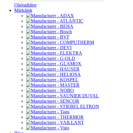
Olajradiátor
Márkáink