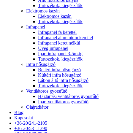
Álló hőtárolós kályha
Tartozékok, kiegészítők
Elektromos kazán
Elektromos kazán
Tartozékok, kiegészítők
Infrapanel
Infrapanel fa kerettel
Infrapanel alumínium kerettel
Infrapanel keret nélkül
Üveg infrapanel
Ipari infrapanel 3-5m-ig
Tartozékok, kiegészítők
Infra hősugárzó
Beltéri infra hősugárzó
Kültéri infra hősugárzó
Lábon álló infra hősugárzó
Tartozékok, kiegészítők
Ventilátoros gyorsfűtő
Háztartási ventilátoros gyorsfűtő
Ipari ventilátoros gyorsfűtő
Olajradiátor
Blog
Kapcsolat
+36-20/241-2105
+36-20/531-1390