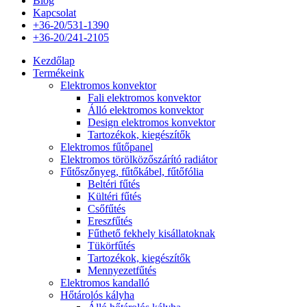
Blog
Kapcsolat
+36-20/531-1390
+36-20/241-2105
Kezdőlap
Termékeink
Elektromos konvektor
Fali elektromos konvektor
Álló elektromos konvektor
Design elektromos konvektor
Tartozékok, kiegészítők
Elektromos fűtőpanel
Elektromos törölközőszárító radiátor
Fűtőszőnyeg, fűtőkábel, fűtőfólia
Beltéri fűtés
Kültéri fűtés
Csőfűtés
Ereszfűtés
Fűthető fekhely kisállatoknak
Tükörfűtés
Tartozékok, kiegészítők
Mennyezetfűtés
Elektromos kandalló
Hőtárolós kályha