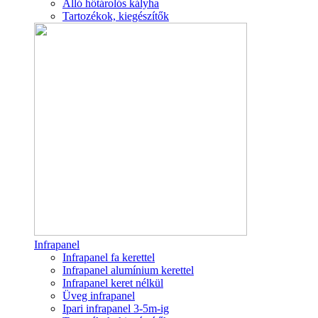
Álló hőtárolós kályha
Tartozékok, kiegészítők
Infrapanel
Infrapanel fa kerettel
Infrapanel alumínium kerettel
Infrapanel keret nélkül
Üveg infrapanel
Ipari infrapanel 3-5m-ig