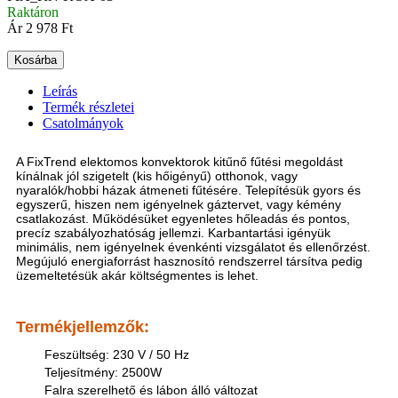
Raktáron
Ár
2 978 Ft
Kosárba
Leírás
Termék részletei
Csatolmányok
A FixTrend elektomos konvektorok kitűnő fűtési megoldást
kínálnak jól szigetelt (kis hőigényű) otthonok, vagy
nyaralók/hobbi házak átmeneti fűtésére. Telepítésük gyors és
egyszerű, hiszen nem igényelnek gáztervet, vagy kémény
csatlakozást. Működésüket egyenletes hőleadás és pontos,
precíz szabályozhatóság jellemzi. Karbantartási igényük
minimális, nem igényelnek évenkénti vizsgálatot és ellenőrzést.
Megújuló energiaforrást hasznosító rendszerrel társítva pedig
üzemeltetésük akár költségmentes is lehet.
Termékjellemzők:
Feszültség: 230 V / 50 Hz
Teljesítmény: 2500W
Falra szerelhető és lábon álló változat