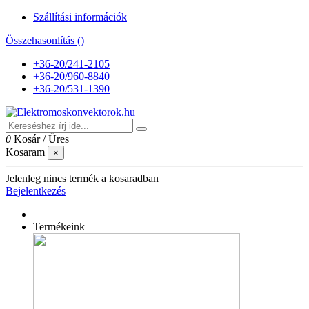
Szállítási információk
Összehasonlítás (
)
+36-20/241-2105
+36-20/960-8840
+36-20/531-1390
0
Kosár
/
Üres
Kosaram
×
Jelenleg nincs termék a kosaradban
Bejelentkezés
Termékeink