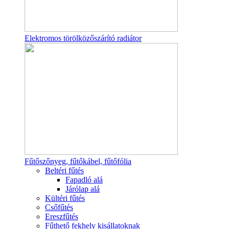
Elektromos törölközőszárító radiátor
Fűtőszőnyeg, fűtőkábel, fűtőfólia
Beltéri fűtés
Fapadló alá
Járólap alá
Kültéri fűtés
Csőfűtés
Ereszfűtés
Fűthető fekhely kisállatoknak