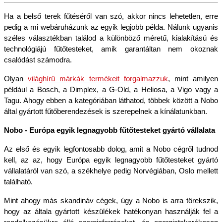
Ha a belső terek fűtéséről van szó, akkor nincs lehetetlen, erre 
pedig a mi webáruházunk az egyik legjobb példa. Nálunk ugyanis 
széles választékban találod a különböző méretű, kialakítású és 
technológiájú fűtőtesteket, amik garantáltan nem okoznak 
csalódást számodra.
Olyan 
világhírű márkák termékeit forgalmazzuk
, mint amilyen 
például a Bosch, a Dimplex, a G-Old, a Heliosa, a Vigo vagy a 
Tagu. Ahogy ebben a kategóriában láthatod, többek között a Nobo 
által gyártott fűtőberendezések is szerepelnek a kínálatunkban. 
Nobo - Európa egyik legnagyobb fűtőtesteket gyártó vállalata
Az első és egyik legfontosabb dolog, amit a Nobo cégről tudnod 
kell, az az, hogy Európa egyik legnagyobb fűtőtesteket gyártó 
vállalatáról van szó, a székhelye pedig Norvégiában, Oslo mellett 
található. 
Mint ahogy más skandináv cégek, úgy a Nobo is arra törekszik, 
hogy az általa gyártott készülékek hatékonyan használják fel a 