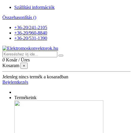
Szállítási információk
Összehasonlítás (
)
+36-20/241-2105
+36-20/960-8840
+36-20/531-1390
0
Kosár
/
Üres
Kosaram
×
Jelenleg nincs termék a kosaradban
Bejelentkezés
Termékeink