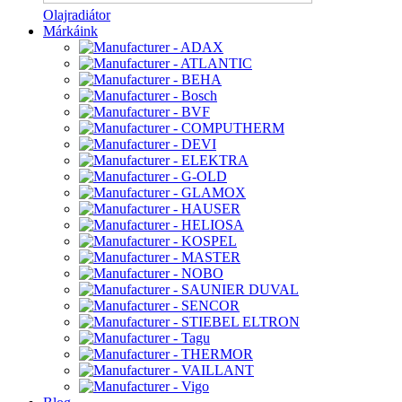
Olajradiátor
Márkáink