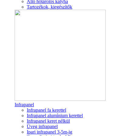
Álló hőtárolós kályha
Tartozékok, kiegészítők
Infrapanel
Infrapanel fa kerettel
Infrapanel alumínium kerettel
Infrapanel keret nélkül
Üveg infrapanel
Ipari infrapanel 3-5m-ig