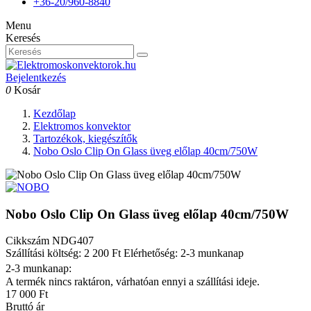
+36-20/960-8840
Menu
Keresés
Bejelentkezés
0
Kosár
Kezdőlap
Elektromos konvektor
Tartozékok, kiegészítők
Nobo Oslo Clip On Glass üveg előlap 40cm/750W
Nobo Oslo Clip On Glass üveg előlap 40cm/750W
Cikkszám
NDG407
Szállítási költség: 2 200 Ft
Elérhetőség: 2-3 munkanap
2-3 munkanap:
A termék nincs raktáron, várhatóan ennyi a szállítási ideje.
17 000 Ft
Bruttó ár