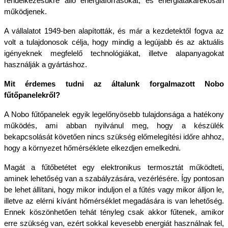
rendelkezésükre álló energiaforrásokat, és energiatakarékosan 
működjenek. 
A vállalatot 1949-ben alapították, és már a kezdetektől fogva az 
volt a tulajdonosok célja, hogy mindig a legújabb és az aktuális 
igényeknek megfelelő technológiákat, illetve alapanyagokat 
használják a gyártáshoz. 
Mit érdemes tudni az általunk forgalmazott Nobo 
fűtőpanelekről?
A Nobo fűtőpanelek egyik legelőnyösebb tulajdonsága a hatékony 
működés, ami abban nyilvánul meg, hogy a készülék 
bekapcsolását követően nincs szükség előmelegítési időre ahhoz, 
hogy a környezet hőmérséklete elkezdjen emelkedni. 
Magát a fűtőbetétet egy elektronikus termosztát működteti, 
aminek lehetőség van a szabályzására, vezérlésére. Így pontosan 
be lehet állítani, hogy mikor induljon el a fűtés vagy mikor álljon le, 
illetve az elérni kívánt hőmérséklet megadására is van lehetőség. 
Ennek köszönhetően tehát tényleg csak akkor fűtenek, amikor 
erre szükség van, ezért sokkal kevesebb energiát használnak fel, 