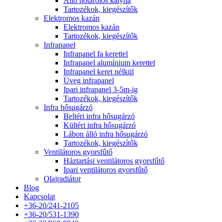
Álló hőtárolós kályha
Tartozékok, kiegészítők
Elektromos kazán
Elektromos kazán
Tartozékok, kiegészítők
Infrapanel
Infrapanel fa kerettel
Infrapanel alumínium kerettel
Infrapanel keret nélkül
Üveg infrapanel
Ipari infrapanel 3-5m-ig
Tartozékok, kiegészítők
Infra hősugárzó
Beltéri infra hősugárzó
Kültéri infra hősugárzó
Lábon álló infra hősugárzó
Tartozékok, kiegészítők
Ventilátoros gyorsfűtő
Háztartási ventilátoros gyorsfűtő
Ipari ventilátoros gyorsfűtő
Olajradiátor
Blog
Kapcsolat
+36-20/241-2105
+36-20/531-1390