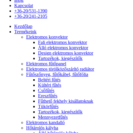
Blog
Kapcsolat
+36-20/531-1390
+36-20/241-2105
Kezdőlap
Termékeink
Elektromos konvektor
Fali elektromos konvektor
Álló elektromos konvektor
Design elektromos konvektor
Tartozékok, kiegészítők
Elektromos fűtőpanel
Elektromos törölközőszárító radiátor
Fűtőszőnyeg, fűtőkábel, fűtőfólia
Beltéri fűtés
Kültéri fűtés
Csőfűtés
Ereszfűtés
Fűthető fekhely kisállatoknak
Tükörfűtés
Tartozékok, kiegészítők
Mennyezetfűtés
Elektromos kandalló
Hőtárolós kályha