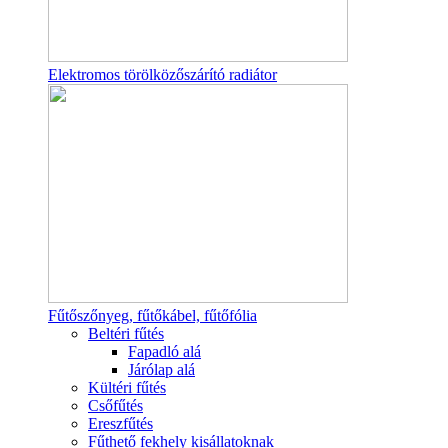
Elektromos törölközőszárító radiátor
Fűtőszőnyeg, fűtőkábel, fűtőfólia
Beltéri fűtés
Fapadló alá
Járólap alá
Kültéri fűtés
Csőfűtés
Ereszfűtés
Fűthető fekhely kisállatoknak