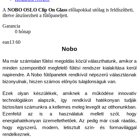
A
NOBO OSLO Clip On Glass
előlapokkal utólag is feldíszítheti,
illetve átszínezheti a fűtőpaneljeit.
Garancia
0 hónap
ean13
60
Nobo
Ma már számtalan fűtési megoldás közül választhatunk, amikor a 
minden szempontból megfelelő fűtési rendszer kialakítása kerül 
napirendre. A Nobo fűtőpanelek rendkívül népszerű választásnak 
bizonyulnak, hiszen számos előnyös tulajdonságuk van.
Ezek olyan készülékek, amiknek a működése innovatív 
technológiákon alapszik, így rendkívül hatékonyan tudják 
biztosítani számunkra a kellemes meleg levegőt az otthonunkban. 
Ezenfelül az is a használatuk mellett szól, hogy 
energiahatékonyan üzemeltethetőek. Az pedig már csak ráadás, 
hogy egyszerű, modern, letisztult szín- és formavilággal 
rendelkeznek. 