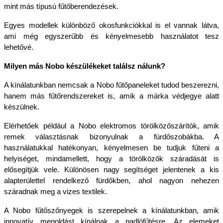
mint más típusú fűtőberendezések. 
Egyes modellek különböző okosfunkciókkal is el vannak látva, 
ami még egyszerűbb és kényelmesebb használatot tesz 
lehetővé. 
Milyen más Nobo készülékeket találsz nálunk?
A kínálatunkban nemcsak a Nobo fűtőpaneleket tudod beszerezni, 
hanem más fűtőrendszereket is, amik a márka védjegye alatt 
készülnek. 
Elérhetőek például a Nobo elektromos törölközőszárítók, amik 
remek választásnak bizonyulnak a fürdőszobákba. A 
használatukkal hatékonyan, kényelmesen be tudjuk fűteni a 
helyiséget, mindamellett, hogy a törölközők száradását is 
elősegítjük vele. Különösen nagy segítséget jelentenek a kis 
alapterülettel rendelkező fürdőkben, ahol nagyon nehezen 
száradnak meg a vizes textilek.
A Nobo fűtőszőnyegek is szerepelnek a kínálatunkban, amik 
innovatív megoldást kínálnak a padlófűtésre. Az elemeket 