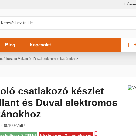
Össze
+
Blog
Kapcsolat
kozó készlet Vaillant és Duval elektromos kazánokhoz
oló csatlakozó készlet
llant és Duval elektromos
zánokhoz
ám
0010027587
ási költség: 2 200 Ft
Elérhetőség: 2-3 munkanap