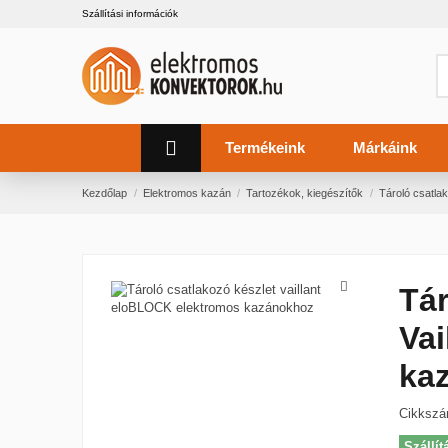
Szállítási információk
Termékeink
Márkáink
Kezdőlap
Elektromos kazán
Tartozékok, kiegészítők
Tároló csatla
Tár
Vai
ka
Cikksz
Szállít