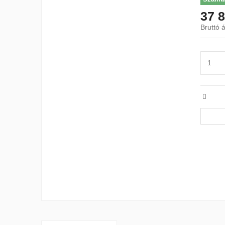
37 8
Bruttó á