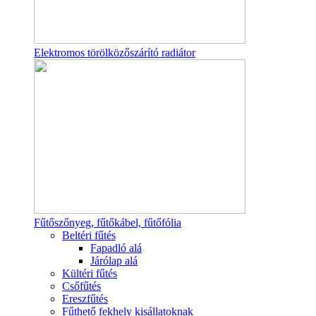
Elektromos törölközőszárító radiátor
Fűtőszőnyeg, fűtőkábel, fűtőfólia
Beltéri fűtés
Fapadló alá
Járólap alá
Kültéri fűtés
Csőfűtés
Ereszfűtés
Fűthető fekhely kisállatoknak