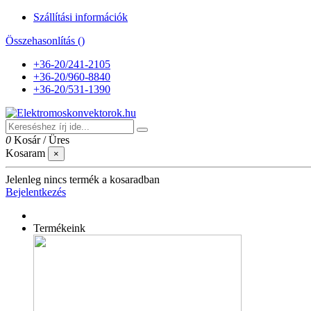
Szállítási információk
Összehasonlítás (
)
+36-20/241-2105
+36-20/960-8840
+36-20/531-1390
0
Kosár
/
Üres
Kosaram
×
Jelenleg nincs termék a kosaradban
Bejelentkezés
Termékeink