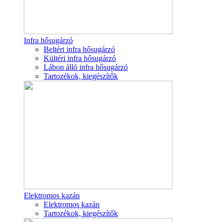
Infra hősugárzó
Beltéri infra hősugárzó
Kültéri infra hősugárzó
Lábon álló infra hősugárzó
Tartozékok, kiegészítők
Elektromos kazán
Elektromos kazán
Tartozékok, kiegészítők