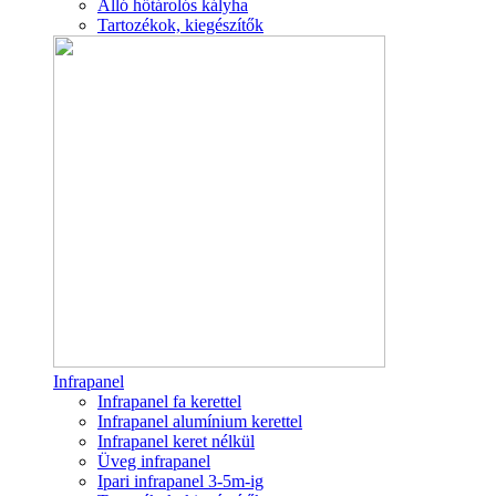
Álló hőtárolós kályha
Tartozékok, kiegészítők
Infrapanel
Infrapanel fa kerettel
Infrapanel alumínium kerettel
Infrapanel keret nélkül
Üveg infrapanel
Ipari infrapanel 3-5m-ig