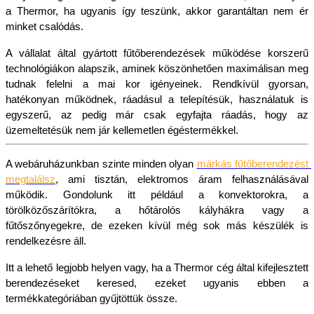
a Thermor, ha ugyanis így teszünk, akkor garantáltan nem ér 
minket csalódás. 
A vállalat által gyártott fűtőberendezések működése korszerű 
technológiákon alapszik, aminek köszönhetően maximálisan meg 
tudnak felelni a mai kor igényeinek. Rendkívül gyorsan, 
hatékonyan működnek, ráadásul a telepítésük, használatuk is 
egyszerű, az pedig már csak egyfajta ráadás, hogy az 
üzemeltetésük nem jár kellemetlen égéstermékkel. 
A webáruházunkban szinte minden olyan 
márkás fűtőberendezést 
megtalálsz
, ami tisztán, elektromos áram felhasználásával 
működik. Gondolunk itt például a konvektorokra, a 
törölközőszárítókra, a hőtárolós kályhákra vagy a 
fűtőszőnyegekre, de ezeken kívül még sok más készülék is 
rendelkezésre áll. 
Itt a lehető legjobb helyen vagy, ha a Thermor cég által kifejlesztett 
berendezéseket keresed, ezeket ugyanis ebben a 
termékkategóriában gyűjtöttük össze. 