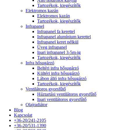
Álló hőtárolós kályha
Tartozékok, kiegészítők
Elektromos kazán
Elektromos kazán
Tartozékok, kiegészítők
Infrapanel
Infrapanel fa kerettel
Infrapanel alumínium kerettel
Infrapanel keret nélkül
Üveg infrapanel
Ipari infrapanel 3-5m-ig
Tartozékok, kiegészítők
Infra hősugárzó
Beltéri infra hősugárzó
Kültéri infra hősugárzó
Lábon álló infra hősugárzó
Tartozékok, kiegészítők
Ventilátoros gyorsfűtő
Háztartási ventilátoros gyorsfűtő
Ipari ventilátoros gyorsfűtő
Olajradiátor
Blog
Kapcsolat
+36-20/241-2105
+36-20/531-1390