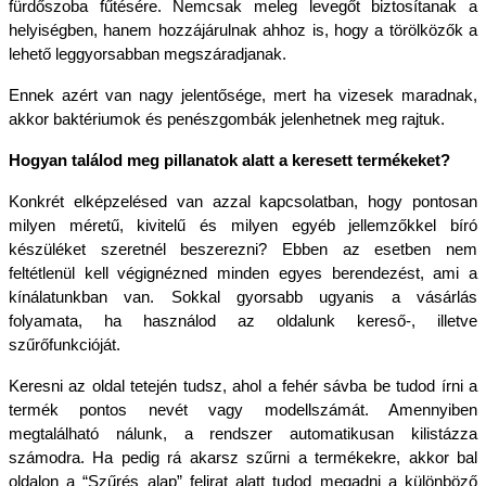
fürdőszoba fűtésére. Nemcsak meleg levegőt biztosítanak a 
helyiségben, hanem hozzájárulnak ahhoz is, hogy a törölközők a 
lehető leggyorsabban megszáradjanak. 
Ennek azért van nagy jelentősége, mert ha vizesek maradnak, 
akkor baktériumok és penészgombák jelenhetnek meg rajtuk.
Hogyan találod meg pillanatok alatt a keresett termékeket?
Konkrét elképzelésed van azzal kapcsolatban, hogy pontosan 
milyen méretű, kivitelű és milyen egyéb jellemzőkkel bíró 
készüléket szeretnél beszerezni? Ebben az esetben nem 
feltétlenül kell végignézned minden egyes berendezést, ami a 
kínálatunkban van. Sokkal gyorsabb ugyanis a vásárlás 
folyamata, ha használod az oldalunk kereső-, illetve 
szűrőfunkcióját.
Keresni az oldal tetején tudsz, ahol a fehér sávba be tudod írni a 
termék pontos nevét vagy modellszámát. Amennyiben 
megtalálható nálunk, a rendszer automatikusan kilistázza 
számodra. Ha pedig rá akarsz szűrni a termékekre, akkor bal 
oldalon a “Szűrés alap” felirat alatt tudod megadni a különböző 