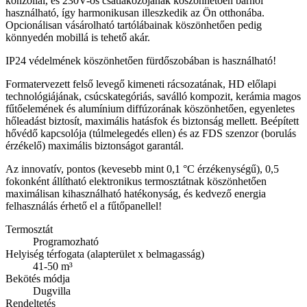
konzollal, és 230V-os csatlakozójának köszönhetően bárhol
használható, így harmonikusan illeszkedik az Ön otthonába.
Opcionálisan vásárolható tartólábainak köszönhetően pedig
könnyedén mobillá is tehető akár.
IP24 védelmének köszönhetően fürdőszobában is használható!
Formatervezett felső levegő kimeneti rácsozatának, HD előlapi
technológiájának, csúcskategóriás, saválló kompozit, kerámia magos
fűtőelemének és alumínium diffúzorának köszönhetően, egyenletes
hőleadást biztosít, maximális hatásfok és biztonság mellett. Beépített
hővédő kapcsolója (túlmelegedés ellen) és az FDS szenzor (borulás
érzékelő) maximális biztonságot garantál.
Az innovatív, pontos (kevesebb mint 0,1 °C érzékenységű), 0,5
fokonként állítható elektronikus termosztátnak köszönhetően
maximálisan kihasználható hatékonyság, és kedvező energia
felhasználás érhető el a fűtőpanellel!
Termosztát
Programozható
Helyiség térfogata (alapterület x belmagasság)
41-50 m³
Bekötés módja
Dugvilla
Rendeltetés