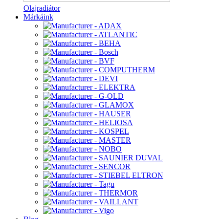
Olajradiátor
Márkáink