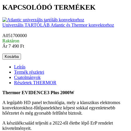
KAPCSOLÓDÓ TERMÉKEK
Univerzális TARTÓLÁB Atlantic és Thermor konvektorhoz
A051700000
Raktáron
Ár
7 490 Ft
Kosárba
Leírás
Termék részletei
Csatolmányok
Részletek THERMOR
Thermor EVIDENCE3 Plus 2000W
A legújabb HD panel technológia, mely a klasszikus elektromos
konvektorokhoz-fűtőpanelekhez képest sokkal egyenletesebb
hőérzetet és még gyorsabb felfűtést biztosít.
A készülékcsalád teljesíti a 2022-től életbe lépő ErP rendelet
követelményeit.