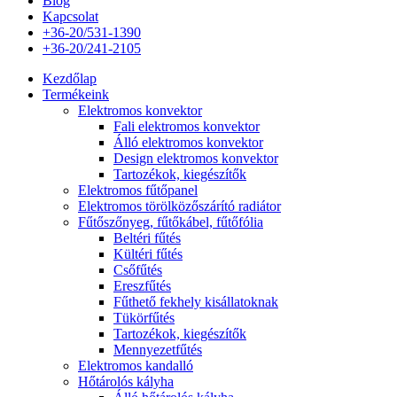
Blog
Kapcsolat
+36-20/531-1390
+36-20/241-2105
Kezdőlap
Termékeink
Elektromos konvektor
Fali elektromos konvektor
Álló elektromos konvektor
Design elektromos konvektor
Tartozékok, kiegészítők
Elektromos fűtőpanel
Elektromos törölközőszárító radiátor
Fűtőszőnyeg, fűtőkábel, fűtőfólia
Beltéri fűtés
Kültéri fűtés
Csőfűtés
Ereszfűtés
Fűthető fekhely kisállatoknak
Tükörfűtés
Tartozékok, kiegészítők
Mennyezetfűtés
Elektromos kandalló
Hőtárolós kályha