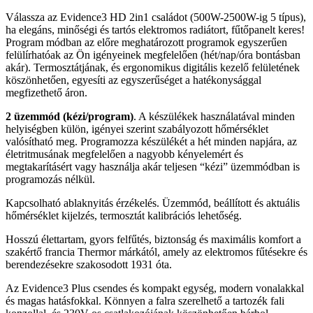
Válassza az Evidence3 HD 2in1 családot (500W-2500W-ig 5 típus),
ha elegáns, minőségi és tartós elektromos radiátort, fűtőpanelt keres!
Program módban az előre meghatározott programok egyszerűen
felülírhatóak az Ön igényeinek megfelelően (hét/nap/óra bontásban
akár). Termosztátjának, és ergonomikus digitális kezelő felületének
köszönhetően, egyesíti az egyszerűséget a hatékonysággal
megfizethető áron.
2 üzemmód (kézi/program)
. A készülékek használatával minden
helyiségben külön, igényei szerint szabályozott hőmérséklet
valósítható meg. Programozza készülékét a hét minden napjára, az
életritmusának megfelelően a nagyobb kényelemért és
megtakarításért vagy használja akár teljesen “kézi” üzemmódban is
programozás nélkül.
Kapcsolható ablaknyitás érzékelés. Üzemmód, beállított és aktuális
hőmérséklet kijelzés, termosztát kalibrációs lehetőség.
Hosszú élettartam, gyors felfűtés, biztonság és maximális komfort a
szakértő francia Thermor márkától, amely az elektromos fűtésekre és
berendezésekre szakosodott 1931 óta.
Az Evidence3 Plus csendes és kompakt egység, modern vonalakkal
és magas hatásfokkal. Könnyen a falra szerelhető a tartozék fali