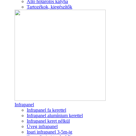
Álló hőtárolós kályha
Tartozékok, kiegészítők
Infrapanel
Infrapanel fa kerettel
Infrapanel alumínium kerettel
Infrapanel keret nélkül
Üveg infrapanel
Ipari infrapanel 3-5m-ig