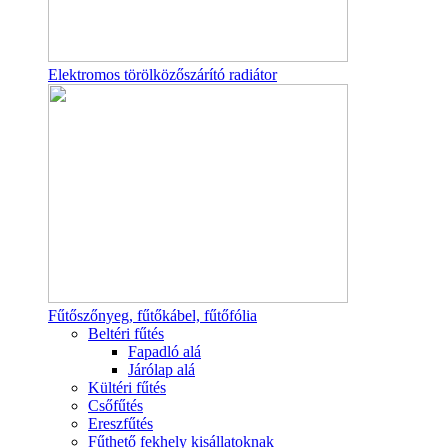
Elektromos törölközőszárító radiátor
Fűtőszőnyeg, fűtőkábel, fűtőfólia
Beltéri fűtés
Fapadló alá
Járólap alá
Kültéri fűtés
Csőfűtés
Ereszfűtés
Fűthető fekhely kisállatoknak