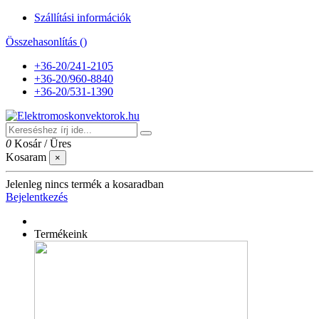
Szállítási információk
Összehasonlítás (
)
+36-20/241-2105
+36-20/960-8840
+36-20/531-1390
0
Kosár
/
Üres
Kosaram
×
Jelenleg nincs termék a kosaradban
Bejelentkezés
Termékeink