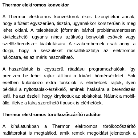
Thermor elektromos konvektor
A Thermor elektromos konvektorok ékes bizonyítékai annak, 
hogy a fűtést egyszerűen, tisztán, ugyanakkor korszerűen is meg 
lehet oldani. A telepítésük jóformán bárhol problémamentesen 
kivitelezhető, ugyanis nincs szükség bonyolult csövek vagy 
szellőzőrendszer kialakítására. A szakembernek csak annyi a 
dolga, hogy a készüléket rácsatlakoztatja az elektromos 
hálózatra, és az máris használható. 
A használatuk is egyszerű, ráadásul programozhatóak, így 
precízen be lehet rajtuk állítani a kívánt hőmérsékletet. Sok 
esetben különböző extra funkciók is elérhetőek rajtuk, ilyen 
például a nyitottablak-érzékelő, aminek hatására a berendezés 
leáll, ha azt észleli, hogy kinyitottuk az ablakokat. Nálunk a mobil-
álló, illetve a falra szerelhető típusok is elérhetőek. 
Thermor elektromos törölközőszárító radiátor
A kínálatunkban a Thermor elektromos törölközőszárító 
radiátorokat is megtalálod, amik remek megoldást jelentenek a 