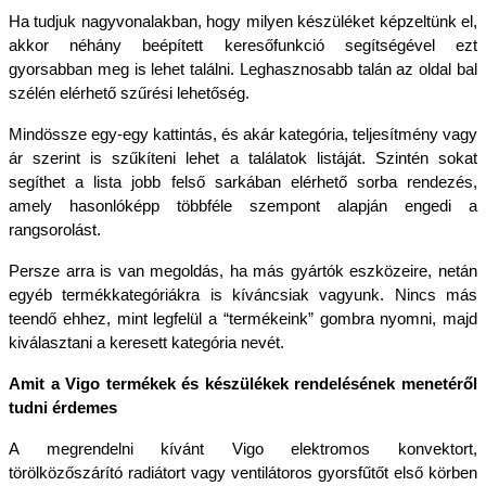
Ha tudjuk nagyvonalakban, hogy milyen készüléket képzeltünk el, 
akkor néhány beépített keresőfunkció segítségével ezt 
gyorsabban meg is lehet találni. Leghasznosabb talán az oldal bal 
szélén elérhető szűrési lehetőség.
Mindössze egy-egy kattintás, és akár kategória, teljesítmény vagy 
ár szerint is szűkíteni lehet a találatok listáját. Szintén sokat 
segíthet a lista jobb felső sarkában elérhető sorba rendezés, 
amely hasonlóképp többféle szempont alapján engedi a 
rangsorolást.
Persze arra is van megoldás, ha más gyártók eszközeire, netán 
egyéb termékkategóriákra is kíváncsiak vagyunk. Nincs más 
teendő ehhez, mint legfelül a “termékeink” gombra nyomni, majd 
kiválasztani a keresett kategória nevét.
Amit a Vigo termékek és készülékek rendelésének menetéről 
tudni érdemes
A megrendelni kívánt Vigo elektromos konvektort, 
törölközőszárító radiátort vagy ventilátoros gyorsfűtőt első körben 