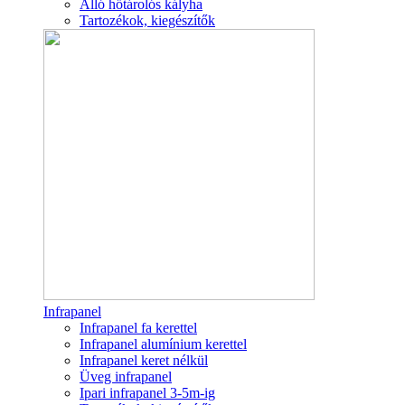
Álló hőtárolós kályha
Tartozékok, kiegészítők
Infrapanel
Infrapanel fa kerettel
Infrapanel alumínium kerettel
Infrapanel keret nélkül
Üveg infrapanel
Ipari infrapanel 3-5m-ig