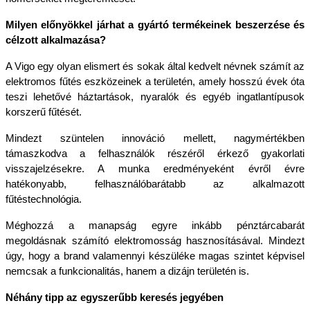
Milyen előnyökkel járhat a gyártó termékeinek beszerzése és 
célzott alkalmazása?
A Vigo egy olyan elismert és sokak által kedvelt névnek számít az 
elektromos fűtés eszközeinek a területén, amely hosszú évek óta 
teszi lehetővé háztartások, nyaralók és egyéb ingatlantípusok 
korszerű fűtését.
Mindezt szüntelen innováció mellett, nagymértékben 
támaszkodva a felhasználók részéről érkező gyakorlati 
visszajelzésekre. A munka eredményeként évről évre 
hatékonyabb, felhasználóbarátabb az alkalmazott 
fűtéstechnológia.
Méghozzá a manapság egyre inkább pénztárcabarát 
megoldásnak számító elektromosság hasznosításával. Mindezt 
úgy, hogy a brand valamennyi készüléke magas szintet képvisel 
nemcsak a funkcionalitás, hanem a dizájn területén is.
Néhány tipp az egyszerűbb keresés jegyében