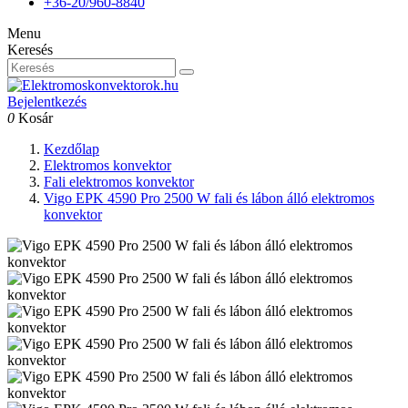
+36-20/960-8840
Menu
Keresés
Bejelentkezés
0
Kosár
Kezdőlap
Elektromos konvektor
Fali elektromos konvektor
Vigo EPK 4590 Pro 2500 W fali és lábon álló elektromos
konvektor