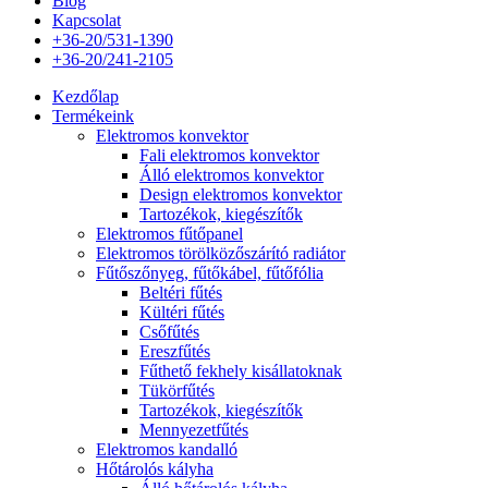
Blog
Kapcsolat
+36-20/531-1390
+36-20/241-2105
Kezdőlap
Termékeink
Elektromos konvektor
Fali elektromos konvektor
Álló elektromos konvektor
Design elektromos konvektor
Tartozékok, kiegészítők
Elektromos fűtőpanel
Elektromos törölközőszárító radiátor
Fűtőszőnyeg, fűtőkábel, fűtőfólia
Beltéri fűtés
Kültéri fűtés
Csőfűtés
Ereszfűtés
Fűthető fekhely kisállatoknak
Tükörfűtés
Tartozékok, kiegészítők
Mennyezetfűtés
Elektromos kandalló
Hőtárolós kályha