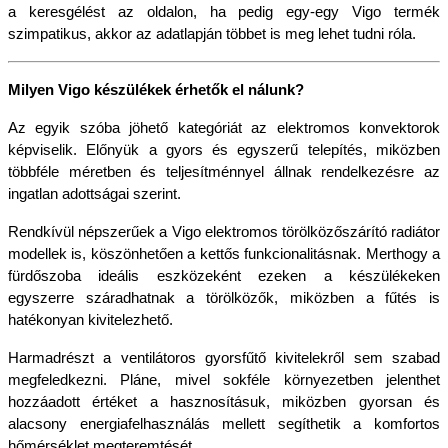
a keresgélést az oldalon, ha pedig egy-egy Vigo termék 
szimpatikus, akkor az adatlapján többet is meg lehet tudni róla.
Milyen Vigo készülékek érhetők el nálunk?
Az egyik szóba jöhető kategóriát az elektromos konvektorok 
képviselik. Előnyük a gyors és egyszerű telepítés, miközben 
többféle méretben és teljesítménnyel állnak rendelkezésre az 
ingatlan adottságai szerint.
Rendkívül népszerűek a Vigo elektromos törölközőszárító radiátor 
modellek is, köszönhetően a kettős funkcionalitásnak. Merthogy a 
fürdőszoba ideális eszközeként ezeken a készülékeken 
egyszerre száradhatnak a törölközők, miközben a fűtés is 
hatékonyan kivitelezhető.
Harmadrészt a ventilátoros gyorsfűtő kivitelekről sem szabad 
megfeledkezni. Pláne, mivel sokféle környezetben jelenthet 
hozzáadott értéket a hasznosításuk, miközben gyorsan és 
alacsony energiafelhasználás mellett segíthetik a komfortos 
hőmérséklet megteremtését.