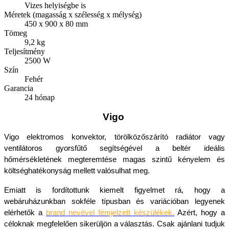
Vizes helyiségbe is
Méretek (magasság x szélesség x mélység)
450 x 900 x 80 mm
Tömeg
9,2 kg
Teljesítmény
2500 W
Szín
Fehér
Garancia
24 hónap
Vigo
Vigo elektromos konvektor, törölközőszárító radiátor vagy 
ventilátoros gyorsfűtő segítségével a beltér ideális 
hőmérsékletének megteremtése magas szintű kényelem és 
költséghatékonyság mellett valósulhat meg.
Emiatt is fordítottunk kiemelt figyelmet rá, hogy a 
webáruházunkban sokféle típusban és variációban legyenek 
elérhetők a 
brand nevével fémjelzett készülékek
.
 Azért, hogy a 
céloknak megfelelően sikerüljön a választás. Csak ajánlani tudjuk 