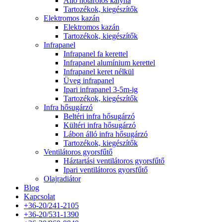
Álló hőtárolós kályha
Tartozékok, kiegészítők
Elektromos kazán
Elektromos kazán
Tartozékok, kiegészítők
Infrapanel
Infrapanel fa kerettel
Infrapanel alumínium kerettel
Infrapanel keret nélkül
Üveg infrapanel
Ipari infrapanel 3-5m-ig
Tartozékok, kiegészítők
Infra hősugárzó
Beltéri infra hősugárzó
Kültéri infra hősugárzó
Lábon álló infra hősugárzó
Tartozékok, kiegészítők
Ventilátoros gyorsfűtő
Háztartási ventilátoros gyorsfűtő
Ipari ventilátoros gyorsfűtő
Olajradiátor
Blog
Kapcsolat
+36-20/241-2105
+36-20/531-1390