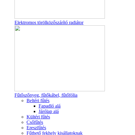
Elektromos törölközőszárító radiátor
Fűtőszőnyeg, fűtőkábel, fűtőfólia
Beltéri fűtés
Fapadló alá
Járólap alá
Kültéri fűtés
Csőfűtés
Ereszfűtés
Fűthető fekhely kisállatoknak