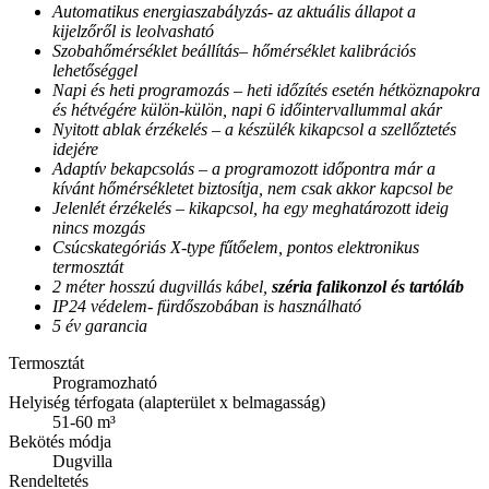
Automatikus energiaszabályzás- az aktuális állapot a
kijelzőről is leolvasható
Szobahőmérséklet beállítás
– hőmérséklet kalibrációs
lehetőséggel
Napi és heti programozás
– heti időzítés esetén hétköznapokra
és hétvégére külön-külön, napi 6 időintervallummal akár
Nyitott ablak érzékelés
–
a készülék kikapcsol a szellőztetés
idejére
Adaptív bekapcsolás
– a programozott időpontra már a
kívánt hőmérsékletet biztosítja, nem csak akkor kapcsol be
Jelenlét érzékelés
– kikapcsol, ha egy meghatározott ideig
nincs mozgás
Csúcskategóriás X-type fűtőelem, pontos elektronikus
termosztát
2 méter hosszú dugvillás kábel,
széria falikonzol és tartóláb
IP24 védelem- fürdőszobában is használható
5 év garancia
Termosztát
Programozható
Helyiség térfogata (alapterület x belmagasság)
51-60 m³
Bekötés módja
Dugvilla
Rendeltetés