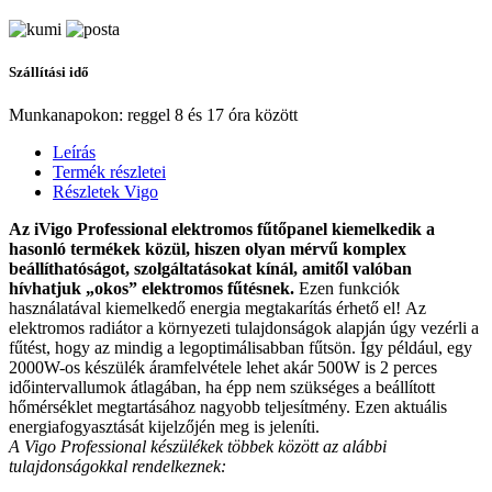
Szállítási idő
Munkanapokon: reggel 8 és 17 óra között
Leírás
Termék részletei
Részletek Vigo
Az iVigo Professional elektromos fűtőpanel kiemelkedik a
hasonló termékek közül, hiszen olyan mérvű komplex
beállíthatóságot, szolgáltatásokat kínál, amitől valóban
hívhatjuk „okos” elektromos fűtésnek.
Ezen funkciók
használatával kiemelkedő energia megtakarítás érhető el!
Az
elektromos radiátor a környezeti tulajdonságok alapján úgy vezérli a
fűtést, hogy az mindig a legoptimálisabban fűtsön. Így például, egy
2000W-os készülék áramfelvétele lehet akár 500W is 2 perces
időintervallumok átlagában, ha épp nem szükséges a beállított
hőmérséklet megtartásához nagyobb teljesítmény. Ezen aktuális
energiafogyasztását kijelzőjén meg is jeleníti.
A Vigo Professional készülékek többek között az alábbi
tulajdonságokkal rendelkeznek: