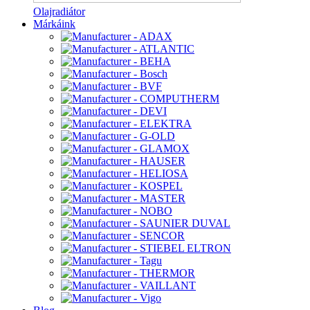
Olajradiátor
Márkáink