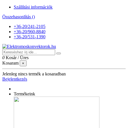
Szállítási információk
Összehasonlítás (
)
+36-20/241-2105
+36-20/960-8840
+36-20/531-1390
0
Kosár
/
Üres
Kosaram
×
Jelenleg nincs termék a kosaradban
Bejelentkezés
Termékeink