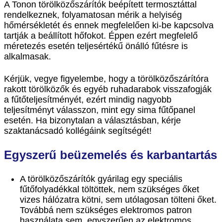
A Tonon törölközőszárítók beépített termosztáttal
rendelkeznek, folyamatosan mérik a helyiség
hőmérsékletét és ennek megfelelően ki-be kapcsolva
tartják a beállított hőfokot. Éppen ezért megfelelő
méretezés esetén teljesértékű önálló fűtésre is
alkalmasak.
Kérjük, vegye figyelembe, hogy a törölközőszárítóra
rakott törölközők és egyéb ruhadarabok visszafogják
a fűtőteljesítményét, ezért mindig nagyobb
teljesítményt válasszon, mint egy sima fűtőpanel
esetén. Ha bizonytalan a választásban, kérje
szaktanácsadó kollégáink segítségét!
Egyszerű beüzemelés és karbantartás
A törölközőszárítók gyárilag egy speciális
fűtőfolyadékkal töltöttek, nem szükséges őket
vizes hálózatra kötni, sem utólagosan tölteni őket.
Továbbá nem szükséges elektromos patron
használata sem, egyszerűen az elektromos