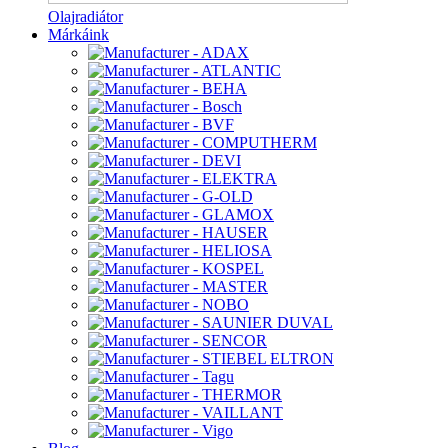
Olajradiátor
Márkáink