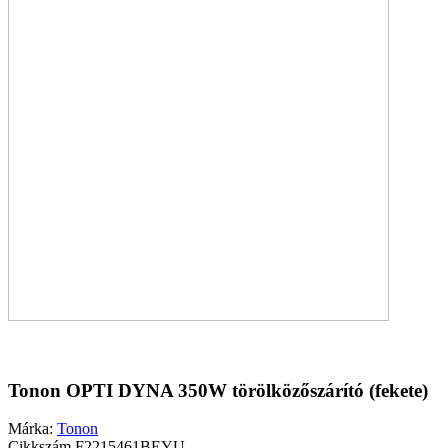
Tonon OPTI DYNA 350W törölközőszárító (fekete)
Márka:
Tonon
Cikkszám
F2215461BEYU