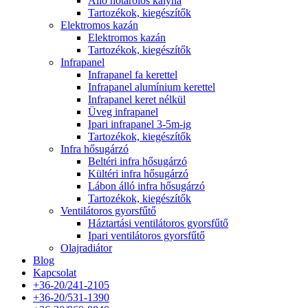
Álló hőtárolós kályha
Tartozékok, kiegészítők
Elektromos kazán
Elektromos kazán
Tartozékok, kiegészítők
Infrapanel
Infrapanel fa kerettel
Infrapanel alumínium kerettel
Infrapanel keret nélkül
Üveg infrapanel
Ipari infrapanel 3-5m-ig
Tartozékok, kiegészítők
Infra hősugárzó
Beltéri infra hősugárzó
Kültéri infra hősugárzó
Lábon álló infra hősugárzó
Tartozékok, kiegészítők
Ventilátoros gyorsfűtő
Háztartási ventilátoros gyorsfűtő
Ipari ventilátoros gyorsfűtő
Olajradiátor
Blog
Kapcsolat
+36-20/241-2105
+36-20/531-1390