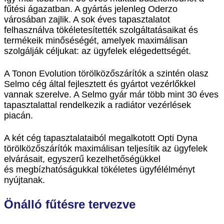
fűtési ágazatban. A gyártás jelenleg Oderzo
városában zajlik. A sok éves tapasztalatot
felhasználva tökéletesítették szolgáltatásaikat és
termékeik minőséségét, amelyek maximálisan
szolgálják céljukat: az ügyfelek elégedettségét.
A Tonon Evolution törölközőszárítók a szintén olasz
Selmo cég által fejlesztett és gyártot vezérlőkkel
vannak szerelve. A Selmo gyár már több mint 30 éves
tapasztalattal rendelkezik a radiátor vezérlések
piacán.
A két cég tapasztalataiból megalkotott Opti Dyna
törölközőszárítók maximálisan teljesítik az ügyfelek
elvárásait, egyszerű kezelhetőségükkel
és megbízhatóságukkal tökéletes ügyfélélményt
nyújtanak.
Önálló fűtésre tervezve