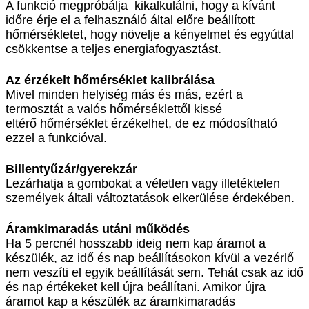
A funkció megpróbálja kikalkulálni, hogy a kívánt
időre érje el a felhasználó által előre beállított
hőmérsékletet, hogy növelje a kényelmet és egyúttal
csökkentse a teljes energiafogyasztást.
Az érzékelt hőmérséklet kalibrálása
Mivel minden helyiség más és más, ezért a
termosztát a valós hőmérséklettől kissé
eltérő hőmérséklet érzékelhet, de ez módosítható
ezzel a funkcióval.
Billentyűzár/gyerekzár
Lezárhatja a gombokat a véletlen vagy illetéktelen
személyek általi változtatások elkerülése érdekében.
Áramkimaradás utáni működés
Ha 5 percnél hosszabb ideig nem kap áramot a
készülék, az idő és nap beállításokon kívül a vezérlő
nem veszíti el egyik beállítását sem. Tehát csak az idő
és nap értékeket kell újra beállítani. Amikor újra
áramot kap a készülék az áramkimaradás