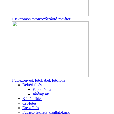
Elektromos törölközőszárító radiátor
Fűtőszőnyeg, fűtőkábel, fűtőfólia
Beltéri fűtés
Fapadló alá
Járólap alá
Kültéri fűtés
Csőfűtés
Ereszfűtés
Fűthető fekhely kisállatoknak