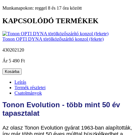
Munkanapokon: reggel 8 és 17 óra között
KAPCSOLÓDÓ TERMÉKEK
Tonon OPTI DYNA törölközőszárító konzol (fekete)
430202120
|
Ár
5 490 Ft
Kosárba
Leírás
Termék részletei
Csatolmányok
Tonon Evolution - több mint 50 év
tapasztalat
Az olasz Tonon Evolution gyárat 1963-ban alapították,
így már több mint 50 éves múlttal büszkélkedhet a