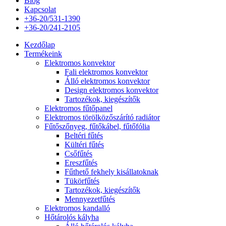
Blog
Kapcsolat
+36-20/531-1390
+36-20/241-2105
Kezdőlap
Termékeink
Elektromos konvektor
Fali elektromos konvektor
Álló elektromos konvektor
Design elektromos konvektor
Tartozékok, kiegészítők
Elektromos fűtőpanel
Elektromos törölközőszárító radiátor
Fűtőszőnyeg, fűtőkábel, fűtőfólia
Beltéri fűtés
Kültéri fűtés
Csőfűtés
Ereszfűtés
Fűthető fekhely kisállatoknak
Tükörfűtés
Tartozékok, kiegészítők
Mennyezetfűtés
Elektromos kandalló
Hőtárolós kályha