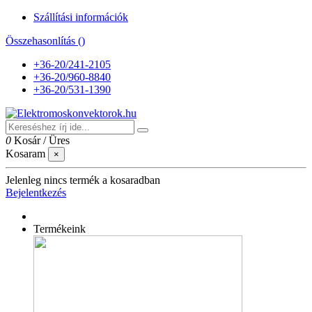
Szállítási információk
Összehasonlítás (
)
+36-20/241-2105
+36-20/960-8840
+36-20/531-1390
0
Kosár
/
Üres
Kosaram
×
Jelenleg nincs termék a kosaradban
Bejelentkezés
Termékeink