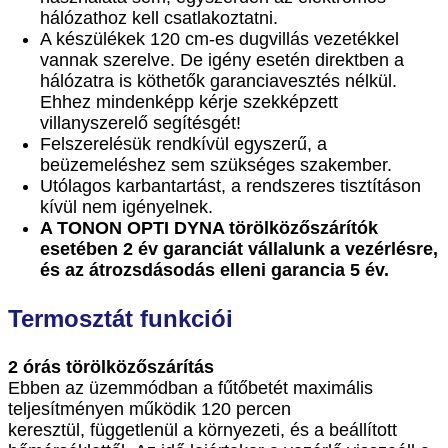
hálózathoz kell csatlakoztatni.
A készülékek 120 cm-es dugvillás vezetékkel
vannak szerelve. De igény esetén direktben a
hálózatra is köthetők garanciavesztés nélkül.
Ehhez mindenképp kérje szekképzett
villanyszerelő segítésgét!
Felszerelésük rendkívül egyszerű, a
beüzemeléshez sem szükséges szakember.
Utólagos karbantartást, a rendszeres tisztításon
kívül nem igényelnek.
A TONON OPTI DYNA törölközőszárítók
esetében 2 év garanciát vállalunk a vezérlésre,
és az átrozsdásodás elleni garancia 5 év.
Termosztát funkciói
2 órás törölközőszárítás
Ebben az üzemmódban a fűtőbetét maximális
teljesítményen működik 120 percen
keresztül, függetlenül a környezeti, és a beállított