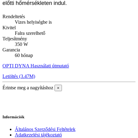
előtti hőmérsékleten indul.
Rendeltetés
Vizes helyiségbe is
Kivitel
Falra szerelhető
Teljesítmény
350 W
Garancia
60 hónap
OPTI DYNA Használati útmutató
Letöltés (3.47M)
Érintse meg a nagyításhoz
×
Információk
Általános Szerződési Feltételek
Adatkezelési tájékoztató