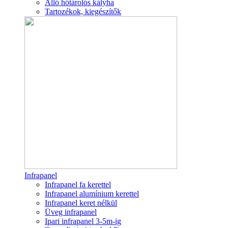
Álló hőtárolós kályha
Tartozékok, kiegészítők
Infrapanel
Infrapanel fa kerettel
Infrapanel alumínium kerettel
Infrapanel keret nélkül
Üveg infrapanel
Ipari infrapanel 3-5m-ig