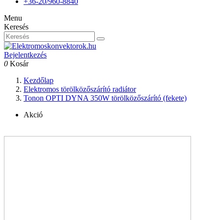
+36-20/960-8840
Menu
Keresés
Bejelentkezés
0
Kosár
Kezdőlap
Elektromos törölközőszárító radiátor
Tonon OPTI DYNA 350W törölközőszárító (fekete)
Akció