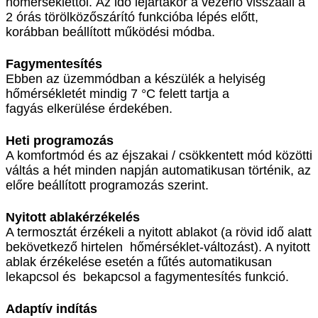
hőmérséklettől. Az idő lejártakor a vezérlő visszaáll a
2 órás törölközőszárító funkcióba lépés előtt,
korábban beállított működési módba.
Fagymentesítés
Ebben az üzemmódban a készülék a helyiség
hőmérsékletét mindig 7 °C felett tartja a
fagyás elkerülése érdekében.
Heti programozás
A komfortmód és az éjszakai / csökkentett mód közötti
váltás a hét minden napján automatikusan történik, az
előre beállított programozás szerint.
Nyitott ablakérzékelés
A termosztát érzékeli a nyitott ablakot (a rövid idő alatt
bekövetkező hirtelen hőmérséklet-változást). A nyitott
ablak érzékelése esetén a fűtés automatikusan
lekapcsol és bekapcsol a fagymentesítés funkció.
Adaptív indítás