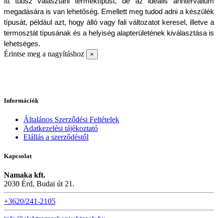
Itt tudsz választani terméktípust, de az ideális árintervallum 
megadására is van lehetőség. Emellett meg tudod adni a készülék 
típusát, például azt, hogy álló vagy fali változatot keresel, illetve a 
termosztát típusának és a helyiség alapterületének kiválasztása is 
lehetséges.
Érintse meg a nagyításhoz
×
Információk
Általános Szerződési Feltételek
Adatkezelési tájékoztató
Elállás a szerződéstől
Kapcsolat
Namaka kft.
2030 Érd, Budai út 21.
+3620/241-2105