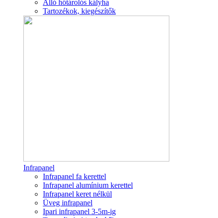
Álló hőtárolós kályha
Tartozékok, kiegészítők
Infrapanel
Infrapanel fa kerettel
Infrapanel alumínium kerettel
Infrapanel keret nélkül
Üveg infrapanel
Ipari infrapanel 3-5m-ig