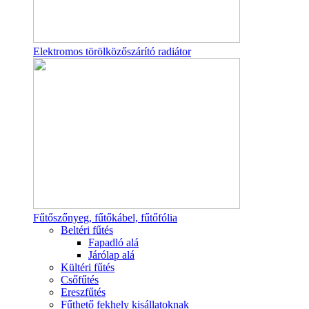
Elektromos törölközőszárító radiátor
Fűtőszőnyeg, fűtőkábel, fűtőfólia
Beltéri fűtés
Fapadló alá
Járólap alá
Kültéri fűtés
Csőfűtés
Ereszfűtés
Fűthető fekhely kisállatoknak