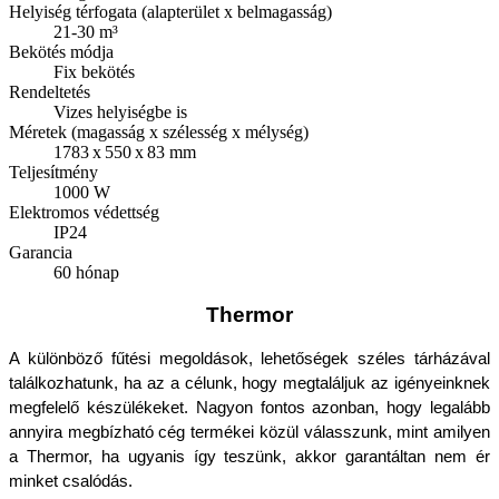
Helyiség térfogata (alapterület x belmagasság)
21-30 m³
Bekötés módja
Fix bekötés
Rendeltetés
Vizes helyiségbe is
Méretek (magasság x szélesség x mélység)
1783 x 550 x 83 mm
Teljesítmény
1000 W
Elektromos védettség
IP24
Garancia
60 hónap
Thermor
A különböző fűtési megoldások, lehetőségek széles tárházával 
találkozhatunk, ha az a célunk, hogy megtaláljuk az igényeinknek 
megfelelő készülékeket. Nagyon fontos azonban, hogy legalább 
annyira megbízható cég termékei közül válasszunk, mint amilyen 
a Thermor, ha ugyanis így teszünk, akkor garantáltan nem ér 
minket csalódás. 