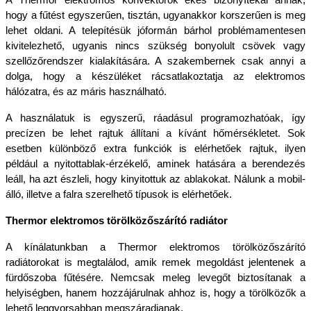
A Thermor elektromos konvektorok ékes bizonyítékai annak, 
hogy a fűtést egyszerűen, tisztán, ugyanakkor korszerűen is meg 
lehet oldani. A telepítésük jóformán bárhol problémamentesen 
kivitelezhető, ugyanis nincs szükség bonyolult csövek vagy 
szellőzőrendszer kialakítására. A szakembernek csak annyi a 
dolga, hogy a készüléket rácsatlakoztatja az elektromos 
hálózatra, és az máris használható. 
A használatuk is egyszerű, ráadásul programozhatóak, így 
precízen be lehet rajtuk állítani a kívánt hőmérsékletet. Sok 
esetben különböző extra funkciók is elérhetőek rajtuk, ilyen 
például a nyitottablak-érzékelő, aminek hatására a berendezés 
leáll, ha azt észleli, hogy kinyitottuk az ablakokat. Nálunk a mobil-
álló, illetve a falra szerelhető típusok is elérhetőek. 
Thermor elektromos törölközőszárító radiátor
A kínálatunkban a Thermor elektromos törölközőszárító 
radiátorokat is megtalálod, amik remek megoldást jelentenek a 
fürdőszoba fűtésére. Nemcsak meleg levegőt biztosítanak a 
helyiségben, hanem hozzájárulnak ahhoz is, hogy a törölközők a 
lehető leggyorsabban megszáradjanak. 