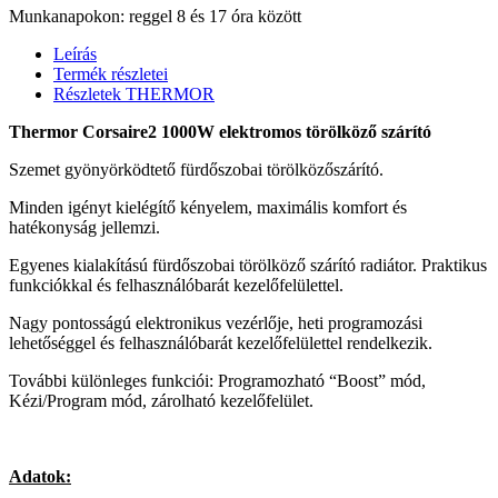
Munkanapokon: reggel 8 és 17 óra között
Leírás
Termék részletei
Részletek THERMOR
Thermor Corsaire2 1000W elektromos törölköző szárító
Szemet gyönyörködtető fürdőszobai törölközőszárító.
Minden igényt kielégítő kényelem, maximális komfort és
hatékonyság jellemzi.
Egyenes kialakítású fürdőszobai törölköző szárító radiátor. Praktikus
funkciókkal és felhasználóbarát kezelőfelülettel.
Nagy pontosságú elektronikus vezérlője, heti programozási
lehetőséggel és felhasználóbarát kezelőfelülettel rendelkezik.
További különleges funkciói: Programozható “Boost” mód,
Kézi/Program mód, zárolható kezelőfelület.
Adatok: