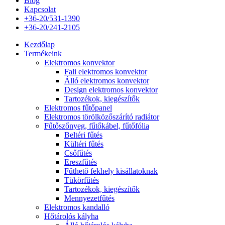
Blog
Kapcsolat
+36-20/531-1390
+36-20/241-2105
Kezdőlap
Termékeink
Elektromos konvektor
Fali elektromos konvektor
Álló elektromos konvektor
Design elektromos konvektor
Tartozékok, kiegészítők
Elektromos fűtőpanel
Elektromos törölközőszárító radiátor
Fűtőszőnyeg, fűtőkábel, fűtőfólia
Beltéri fűtés
Kültéri fűtés
Csőfűtés
Ereszfűtés
Fűthető fekhely kisállatoknak
Tükörfűtés
Tartozékok, kiegészítők
Mennyezetfűtés
Elektromos kandalló
Hőtárolós kályha