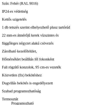
Szín: Fehér (RAL 9016)
IP24-es védettség
Kettős szigetelés
1 db tetszés szerint elhelyezhető plusz tartórúd
22 mm-es átmérőjű kerek vízszintes és
függőleges négyzet alakú csövezés
Zárolható kezelőfelület,
Hőmérséklet beállítás fél fokonként
Fali rögzítő konzolok, 95 cm-es vezeték
Közvetlen (fix) bekötéshez
Dugvillás bekötés is engedélyezett
Szabad programozhatóság
Termosztát
Programozható