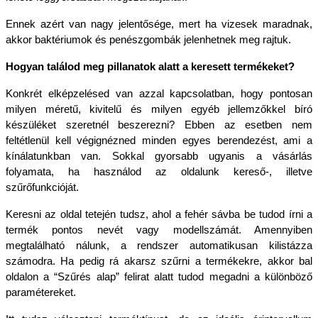
Ennek azért van nagy jelentősége, mert ha vizesek maradnak, 
akkor baktériumok és penészgombák jelenhetnek meg rajtuk.
Hogyan találod meg pillanatok alatt a keresett termékeket?
Konkrét elképzelésed van azzal kapcsolatban, hogy pontosan 
milyen méretű, kivitelű és milyen egyéb jellemzőkkel bíró 
készüléket szeretnél beszerezni? Ebben az esetben nem 
feltétlenül kell végignézned minden egyes berendezést, ami a 
kínálatunkban van. Sokkal gyorsabb ugyanis a vásárlás 
folyamata, ha használod az oldalunk kereső-, illetve 
szűrőfunkcióját.
Keresni az oldal tetején tudsz, ahol a fehér sávba be tudod írni a 
termék pontos nevét vagy modellszámát. Amennyiben 
megtalálható nálunk, a rendszer automatikusan kilistázza 
számodra. Ha pedig rá akarsz szűrni a termékekre, akkor bal 
oldalon a “Szűrés alap” felirat alatt tudod megadni a különböző 
paramétereket.