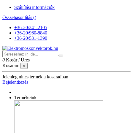
Szállítási információk
Összehasonlítás (
)
+36-20/241-2105
+36-20/960-8840
+36-20/531-1390
0
Kosár
/
Üres
Kosaram
×
Jelenleg nincs termék a kosaradban
Bejelentkezés
Termékeink