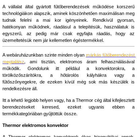
A vállalat által gyártott fűtőberendezések működése korszerű 
technológiákon alapszik, aminek köszönhetően maximálisan meg 
tudnak felelni a mai kor igényeinek. Rendkívül gyorsan, 
hatékonyan működnek, ráadásul a telepítésük, használatuk is 
egyszerű, az pedig már csak egyfajta ráadás, hogy az 
üzemeltetésük nem jár kellemetlen égéstermékkel. 
A webáruházunkban szinte minden olyan 
márkás fűtőberendezést 
megtalálsz
, ami tisztán, elektromos áram felhasználásával 
működik. Gondolunk itt például a konvektorokra, a 
törölközőszárítókra, a hőtárolós kályhákra vagy a 
fűtőszőnyegekre, de ezeken kívül még sok más készülék is 
rendelkezésre áll. 
Itt a lehető legjobb helyen vagy, ha a Thermor cég által kifejlesztett 
berendezéseket keresed, ezeket ugyanis ebben a 
termékkategóriában gyűjtöttük össze. 
Thermor elektromos konvektor