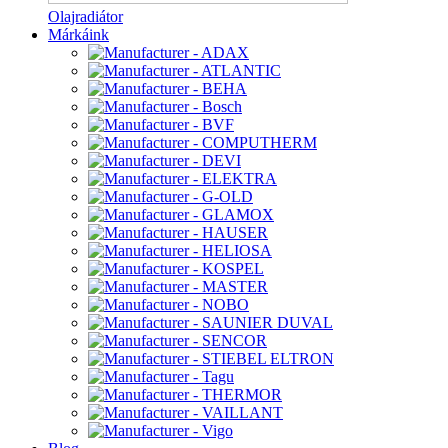
Olajradiátor
Márkáink