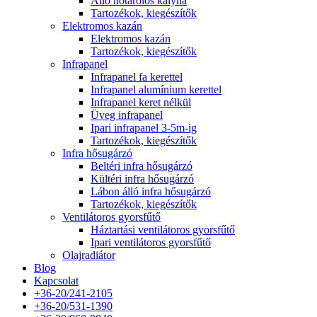
Álló hőtárolós kályha
Tartozékok, kiegészítők
Elektromos kazán
Elektromos kazán
Tartozékok, kiegészítők
Infrapanel
Infrapanel fa kerettel
Infrapanel alumínium kerettel
Infrapanel keret nélkül
Üveg infrapanel
Ipari infrapanel 3-5m-ig
Tartozékok, kiegészítők
Infra hősugárzó
Beltéri infra hősugárzó
Kültéri infra hősugárzó
Lábon álló infra hősugárzó
Tartozékok, kiegészítők
Ventilátoros gyorsfűtő
Háztartási ventilátoros gyorsfűtő
Ipari ventilátoros gyorsfűtő
Olajradiátor
Blog
Kapcsolat
+36-20/241-2105
+36-20/531-1390