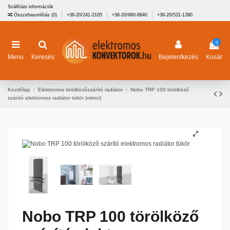
Szállítási információk
Összehasonlítás (
0
)
+36-20/241-2105
+36-20/960-8840
+36-20/531-1390
0
Menu
Keresés
Bejelentkezés
Kosár
Kezdőlap
Elektromos törölközőszárító radiátor
Nobo TRP 100 törölköző
szárító elektromos radiátor tükör (mirror)
Nobo TRP 100 törölköző