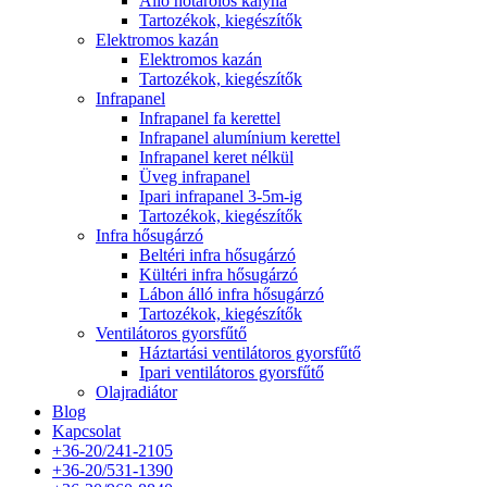
Álló hőtárolós kályha
Tartozékok, kiegészítők
Elektromos kazán
Elektromos kazán
Tartozékok, kiegészítők
Infrapanel
Infrapanel fa kerettel
Infrapanel alumínium kerettel
Infrapanel keret nélkül
Üveg infrapanel
Ipari infrapanel 3-5m-ig
Tartozékok, kiegészítők
Infra hősugárzó
Beltéri infra hősugárzó
Kültéri infra hősugárzó
Lábon álló infra hősugárzó
Tartozékok, kiegészítők
Ventilátoros gyorsfűtő
Háztartási ventilátoros gyorsfűtő
Ipari ventilátoros gyorsfűtő
Olajradiátor
Blog
Kapcsolat
+36-20/241-2105
+36-20/531-1390