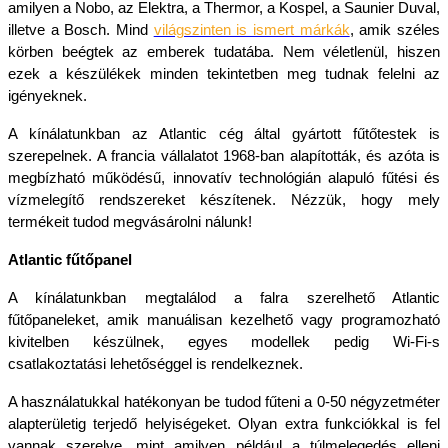
amilyen a Nobo, az Elektra, a Thermor, a Kospel, a Saunier Duval, 
illetve a Bosch. Mind 
világszinten is ismert márkák
, amik széles 
körben beégtek az emberek tudatába. Nem véletlenül, hiszen 
ezek a készülékek minden tekintetben meg tudnak felelni az 
igényeknek. 
A kínálatunkban az Atlantic cég által gyártott fűtőtestek is 
szerepelnek. A francia vállalatot 1968-ban alapították, és azóta is 
megbízható működésű, innovatív technológián alapuló fűtési és 
vízmelegítő rendszereket készítenek. Nézzük, hogy mely 
termékeit tudod megvásárolni nálunk!
Atlantic fűtőpanel
A kínálatunkban megtalálod a falra szerelhető Atlantic 
fűtőpaneleket, amik manuálisan kezelhető vagy programozható 
kivitelben készülnek, egyes modellek pedig Wi-Fi-s 
csatlakoztatási lehetőséggel is rendelkeznek. 
A használatukkal hatékonyan be tudod fűteni a 0-50 négyzetméter 
alapterületig terjedő helyiségeket. Olyan extra funkciókkal is fel 
vannak szerelve, mint amilyen például a túlmelegedés elleni 