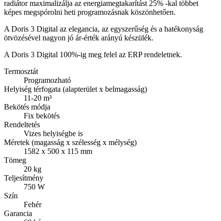
radiátor maximalizálja az energiamegtakarítást 25% -kal többet
képes megspórolni heti programozásnak köszönhetően.
A Doris 3 Digital az elegancia, az egyszerűség és a hatékonyság
ötvözésével nagyon jó ár-érték arányú készülék.
A Doris 3 Digital 100%-ig meg felel az ERP rendeletnek.
Termosztát
Programozható
Helyiség térfogata (alapterület x belmagasság)
11-20 m³
Bekötés módja
Fix bekötés
Rendeltetés
Vizes helyiségbe is
Méretek (magasság x szélesség x mélység)
1582 x 500 x 115 mm
Tömeg
20 kg
Teljesítmény
750 W
Szín
Fehér
Garancia