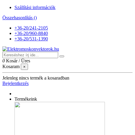
Szállítási információk
Összehasonlítás (
)
+36-20/241-2105
+36-20/960-8840
+36-20/531-1390
0
Kosár
/
Üres
Kosaram
×
Jelenleg nincs termék a kosaradban
Bejelentkezés
Termékeink