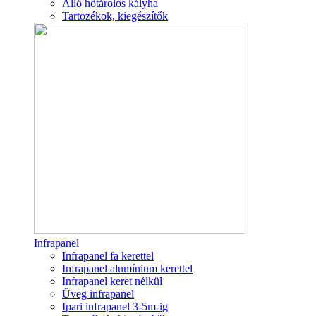
Álló hőtárolós kályha
Tartozékok, kiegészítők
Infrapanel
Infrapanel fa kerettel
Infrapanel alumínium kerettel
Infrapanel keret nélkül
Üveg infrapanel
Ipari infrapanel 3-5m-ig