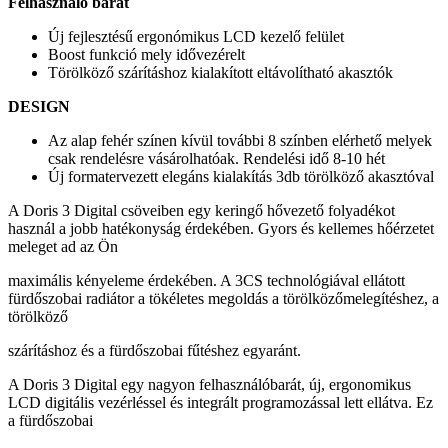
Felhasználó barát
Új fejlesztésű ergonómikus LCD kezelő felület
Boost funkció mely idővezérelt
Törölköző szárításhoz kialakított eltávolítható akasztók
DESIGN
Az alap fehér színen kívül további 8 színben elérhető melyek
csak rendelésre vásárolhatóak. Rendelési idő 8-10 hét
Új formatervezett elegáns kialakítás 3db törölköző akasztóval
A Doris 3 Digital csöveiben egy keringő hővezető folyadékot
használ a jobb hatékonyság érdekében. Gyors és kellemes hőérzetet
meleget ad az Ön
maximális kényeleme érdekében. A 3CS technológiával ellátott
fürdőszobai radiátor a tökéletes megoldás a törölközőmelegítéshez, a
törölköző
szárításhoz és a fürdőszobai fűtéshez egyaránt.
A Doris 3 Digital egy nagyon felhasználóbarát, új, ergonomikus
LCD digitális vezérléssel és integrált programozással lett ellátva. Ez
a fürdőszobai