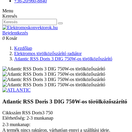
+36-20/960-8840
Menu
Keresés
Bejelentkezés
0
Kosár
Kezdőlap
Elektromos törölközőszárító radiátor
Atlantic RSS Doris 3 DIG 750W-os törölközőszárító
Atlantic RSS Doris 3 DIG 750W-os törölközőszárító
Cikkszám
RSS Doris3 750
Elérhetőség: 2-3 munkanap
2-3 munkanap:
A termék nincs raktáron, várhatóan ennyi a szállítási ideje.