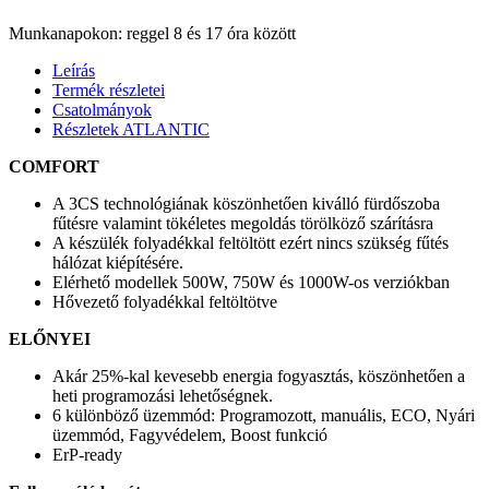
Munkanapokon: reggel 8 és 17 óra között
Leírás
Termék részletei
Csatolmányok
Részletek ATLANTIC
COMFORT
A 3CS technológiának köszönhetően kiválló fürdőszoba
fűtésre valamint tökéletes megoldás törölköző szárításra
A készülék folyadékkal feltöltött ezért nincs szükség fűtés
hálózat kiépítésére.
Elérhető modellek 500W, 750W és 1000W-os verziókban
Hővezető folyadékkal feltöltötve
ELŐNYEI
Akár 25%-kal kevesebb energia fogyasztás, köszönhetően a
heti programozási lehetőségnek.
6 különböző üzemmód: Programozott, manuális, ECO, Nyári
üzemmód, Fagyvédelem, Boost funkció
ErP-ready