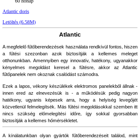
60 hónap
Atlantic doris
Letöltés (6.58M)
Atlantic
A megfelelő fűtőberendezések használata rendkívül fontos, hiszen 
a fűtési szezonban azok biztosítják a kellemes meleget 
otthonunkban. Amennyiben egy innovatív, hatékony, ugyanakkor 
kényelmes megoldást keresel a fűtésre, akkor az Atlantic 
fűtőpanelek nem okoznak csalódást számodra.
Ezek a lapos, vékony készülékek elektromos panelekből állnak - 
innen ered az elnevezésük is - a működésük pedig nagyon 
hatékony, ugyanis képesek arra, hogy a helyiség levegőjét 
közvetlenül felmelegítsék. Más fűtési megoldásokkal szemben itt 
nincs szükség előmelegítési időre, így sokkal gyorsabban 
biztosítják a kellemes hőmérsékletet. 
A kínálatunkban olyan gyártók fűtőberendezéseit találod, mint 