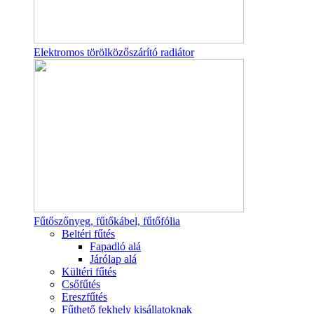
Elektromos törölközőszárító radiátor
Fűtőszőnyeg, fűtőkábel, fűtőfólia
Beltéri fűtés
Fapadló alá
Járólap alá
Kültéri fűtés
Csőfűtés
Ereszfűtés
Fűthető fekhely kisállatoknak