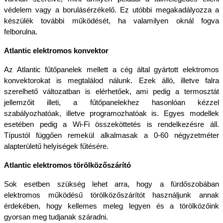
védelem vagy a borulásérzékelő. Ez utóbbi megakadályozza a 
készülék további működését, ha valamilyen oknál fogva 
felborulna.
Atlantic elektromos konvektor
Az Atlantic fűtőpanelek mellett a cég által gyártott elektromos 
konvektorokat is megtalálod nálunk. Ezek álló, illetve falra 
szerelhető változatban is elérhetőek, ami pedig a termosztát 
jellemzőit illeti, a fűtőpanelekhez hasonlóan kézzel 
szabályozhatóak, illetve programozhatóak is. Egyes modellek 
esetében pedig a Wi-Fi összeköttetés is rendelkezésre áll. 
Típustól függően remekül alkalmasak a 0-60 négyzetméter 
alapterületű helyiségek fűtésére.
Atlantic elektromos törölközőszárító
Sok esetben szükség lehet arra, hogy a fürdőszobában 
elektromos működésű törölközőszárítót használjunk annak 
érdekében, hogy kellemes meleg legyen és a törölközőink 
gyorsan meg tudjanak száradni. 