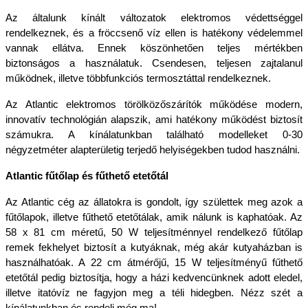
Az általunk kínált változatok elektromos védettséggel 
rendelkeznek, és a fröccsenő víz ellen is hatékony védelemmel 
vannak ellátva. Ennek köszönhetően teljes mértékben 
biztonságos a használatuk. Csendesen, teljesen zajtalanul 
működnek, illetve többfunkciós termosztáttal rendelkeznek. 
Az Atlantic elektromos törölközőszárítók működése modern, 
innovatív technológián alapszik, ami hatékony működést biztosít 
számukra. A kínálatunkban található modelleket 0-30 
négyzetméter alapterületig terjedő helyiségekben tudod használni.
Atlantic fűtőlap és fűthető etetőtál
Az Atlantic cég az állatokra is gondolt, így születtek meg azok a 
fűtőlapok, illetve fűthető etetőtálak, amik nálunk is kaphatóak. Az 
58 x 81 cm méretű, 50 W teljesítménnyel rendelkező fűtőlap 
remek fekhelyet biztosít a kutyáknak, még akár kutyaházban is 
használhatóak. A 22 cm átmérőjű, 15 W teljesítményű fűthető 
etetőtál pedig biztosítja, hogy a házi kedvencünknek adott eledel, 
illetve itatóvíz ne fagyjon meg a téli hidegben. Nézz szét a 