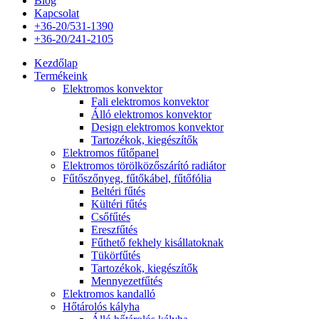
Blog
Kapcsolat
+36-20/531-1390
+36-20/241-2105
Kezdőlap
Termékeink
Elektromos konvektor
Fali elektromos konvektor
Álló elektromos konvektor
Design elektromos konvektor
Tartozékok, kiegészítők
Elektromos fűtőpanel
Elektromos törölközőszárító radiátor
Fűtőszőnyeg, fűtőkábel, fűtőfólia
Beltéri fűtés
Kültéri fűtés
Csőfűtés
Ereszfűtés
Fűthető fekhely kisállatoknak
Tükörfűtés
Tartozékok, kiegészítők
Mennyezetfűtés
Elektromos kandalló
Hőtárolós kályha