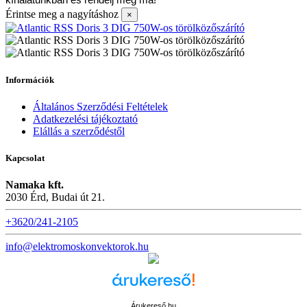
kínálatunkban és rendelj még ma!
Érintse meg a nagyításhoz
×
Információk
Általános Szerződési Feltételek
Adatkezelési tájékoztató
Elállás a szerződéstől
Kapcsolat
Namaka kft.
2030 Érd, Budai út 21.
+3620/241-2105
info@elektromoskonvektorok.hu
Árukereső.hu