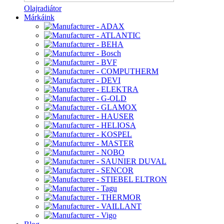
Olajradiátor
Márkáink