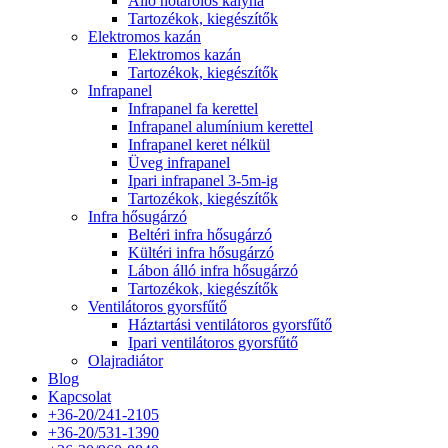
Álló hőtárolós kályha
Tartozékok, kiegészítők
Elektromos kazán
Elektromos kazán
Tartozékok, kiegészítők
Infrapanel
Infrapanel fa kerettel
Infrapanel alumínium kerettel
Infrapanel keret nélkül
Üveg infrapanel
Ipari infrapanel 3-5m-ig
Tartozékok, kiegészítők
Infra hősugárzó
Beltéri infra hősugárzó
Kültéri infra hősugárzó
Lábon álló infra hősugárzó
Tartozékok, kiegészítők
Ventilátoros gyorsfűtő
Háztartási ventilátoros gyorsfűtő
Ipari ventilátoros gyorsfűtő
Olajradiátor
Blog
Kapcsolat
+36-20/241-2105
+36-20/531-1390