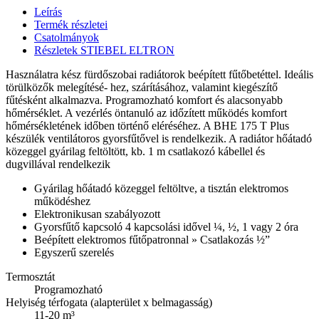
Leírás
Termék részletei
Csatolmányok
Részletek STIEBEL ELTRON
Használatra kész fürdőszobai radiátorok beépített fűtőbetéttel. Ideális
törülközők melegítésé- hez, szárításához, valamint kiegészítő
fűtésként alkalmazva. Programozható komfort és alacsonyabb
hőmérséklet. A vezérlés öntanuló az időzített működés komfort
hőmérsékletének időben történő eléréséhez. A BHE 175 T Plus
készülék ventilátoros gyorsfűtővel is rendelkezik. A radiátor hőátadó
közeggel gyárilag feltöltött, kb. 1 m csatlakozó kábellel és
dugvillával rendelkezik
Gyárilag hőátadó közeggel feltöltve, a tisztán elektromos
működéshez
Elektronikusan szabályozott
Gyorsfűtő kapcsoló 4 kapcsolási idővel ¼, ½, 1 vagy 2 óra
Beépített elektromos fűtőpatronnal » Csatlakozás ½”
Egyszerű szerelés
Termosztát
Programozható
Helyiség térfogata (alapterület x belmagasság)
11-20 m³