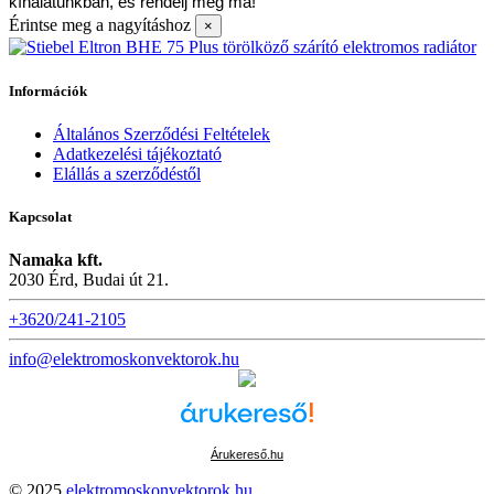
kínálatunkban, és rendelj még ma!
Érintse meg a nagyításhoz
×
Információk
Általános Szerződési Feltételek
Adatkezelési tájékoztató
Elállás a szerződéstől
Kapcsolat
Namaka kft.
2030 Érd, Budai út 21.
+3620/241-2105
info@elektromoskonvektorok.hu
Árukereső.hu
© 2025
elektromoskonvektorok.hu