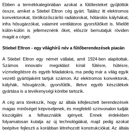
Ebben a termékkategóriában azokat a fűtőtesteket gyűjtöttük 
össze, amiket a Stiebel Eltron cég gyárt. Találsz itt elektromos 
konvektorokat, törölközőszárító radiátorokat, hőtárolós kályhákat, 
infra hősugárzókat, valamint ventilátoros gyorsfűtőket is. Mielőtt 
külön-külön is jellemeznénk őket, először bemutatjuk röviden 
magát a céget.
Stiebel Eltron - egy világhírű név a fűtőberendezések piacán
A Stiebel Eltron egy német vállalat, amit 1924-ben alapítottak. 
Számos innovatív megoldást kínál fűtésre, hűtésre, 
vízmelegítésre és egyéb feladatokra, ma pedig már a világ egyik 
vezető gyártójaként tartjuk számon. Az elektromos konvektorok, 
kályhák, hősugárzók, gyorsfűtők, illetve egyéb készülékek 
gyártása is a tevékenységi körébe tartozik. 
A cég arra törekszik, hogy az általa kifejlesztett berendezések 
magas minőséget képviseljenek, és megfelelő színvonalon tudják 
kiszolgálni a felhasználók igényeit. Ennek érdekében 
folyamatosan kutatja az új technológiákat, majd pedig azokat 
beépítve fejleszti a korábban létrehozott konstrukciókat. Az általa 