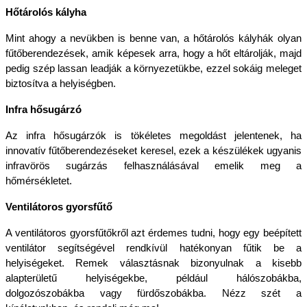
Hőtárolós kályha
Mint ahogy a nevükben is benne van, a hőtárolós kályhák olyan 
fűtőberendezések, amik képesek arra, hogy a hőt eltárolják, majd 
pedig szép lassan leadják a környezetükbe, ezzel sokáig meleget 
biztosítva a helyiségben. 
Infra hősugárzó
Az infra hősugárzók is tökéletes megoldást jelentenek, ha 
innovatív fűtőberendezéseket keresel, ezek a készülékek ugyanis 
infravörös sugárzás felhasználásával emelik meg a 
hőmérsékletet. 
Ventilátoros gyorsfűtő
A ventilátoros gyorsfűtőkről azt érdemes tudni, hogy egy beépített 
ventilátor segítségével rendkívül hatékonyan fűtik be a 
helyiségeket. Remek választásnak bizonyulnak a kisebb 
alapterületű helyiségekbe, például hálószobákba, 
dolgozószobákba vagy fürdőszobákba. Nézz szét a 