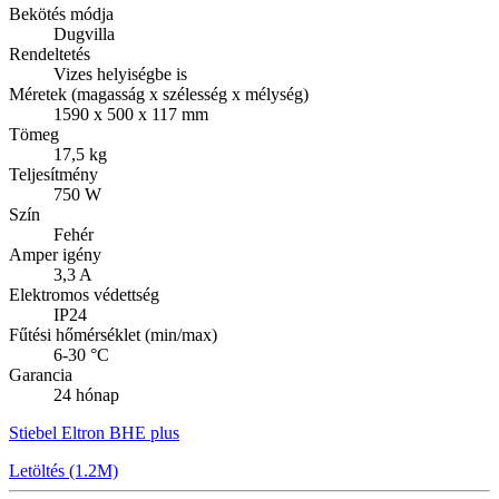
Bekötés módja
Dugvilla
Rendeltetés
Vizes helyiségbe is
Méretek (magasság x szélesség x mélység)
1590 x 500 x 117 mm
Tömeg
17,5 kg
Teljesítmény
750 W
Szín
Fehér
Amper igény
3,3 A
Elektromos védettség
IP24
Fűtési hőmérséklet (min/max)
6-30 °C
Garancia
24 hónap
Stiebel Eltron BHE plus
Letöltés (1.2M)