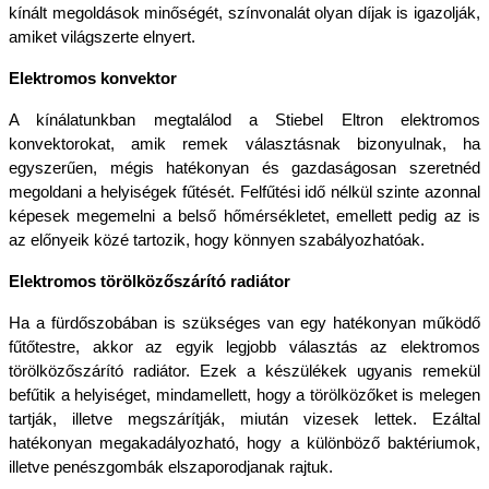
kínált megoldások minőségét, színvonalát olyan díjak is igazolják, 
amiket világszerte elnyert.
Elektromos konvektor
A kínálatunkban megtalálod a Stiebel Eltron elektromos 
konvektorokat, amik remek választásnak bizonyulnak, ha 
egyszerűen, mégis hatékonyan és gazdaságosan szeretnéd 
megoldani a helyiségek fűtését. Felfűtési idő nélkül szinte azonnal 
képesek megemelni a belső hőmérsékletet, emellett pedig az is 
az előnyeik közé tartozik, hogy könnyen szabályozhatóak.
Elektromos törölközőszárító radiátor
Ha a fürdőszobában is szükséges van egy hatékonyan működő 
fűtőtestre, akkor az egyik legjobb választás az elektromos 
törölközőszárító radiátor. Ezek a készülékek ugyanis remekül 
befűtik a helyiséget, mindamellett, hogy a törölközőket is melegen 
tartják, illetve megszárítják, miután vizesek lettek. Ezáltal 
hatékonyan megakadályozható, hogy a különböző baktériumok, 
illetve penészgombák elszaporodjanak rajtuk.