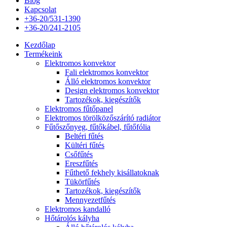
Blog
Kapcsolat
+36-20/531-1390
+36-20/241-2105
Kezdőlap
Termékeink
Elektromos konvektor
Fali elektromos konvektor
Álló elektromos konvektor
Design elektromos konvektor
Tartozékok, kiegészítők
Elektromos fűtőpanel
Elektromos törölközőszárító radiátor
Fűtőszőnyeg, fűtőkábel, fűtőfólia
Beltéri fűtés
Kültéri fűtés
Csőfűtés
Ereszfűtés
Fűthető fekhely kisállatoknak
Tükörfűtés
Tartozékok, kiegészítők
Mennyezetfűtés
Elektromos kandalló
Hőtárolós kályha