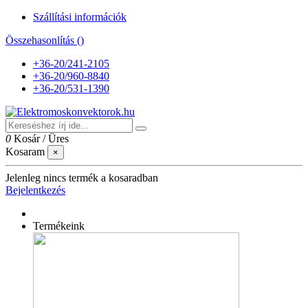
Szállítási információk
Összehasonlítás (
)
+36-20/241-2105
+36-20/960-8840
+36-20/531-1390
0
Kosár
/
Üres
Kosaram
×
Jelenleg nincs termék a kosaradban
Bejelentkezés
Termékeink