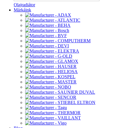
Olajradiátor
Márkáink