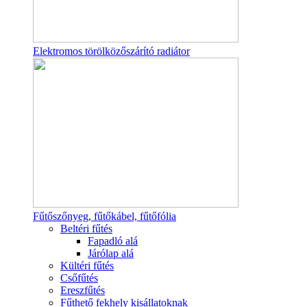
Elektromos törölközőszárító radiátor
Fűtőszőnyeg, fűtőkábel, fűtőfólia
Beltéri fűtés
Fapadló alá
Járólap alá
Kültéri fűtés
Csőfűtés
Ereszfűtés
Fűthető fekhely kisállatoknak