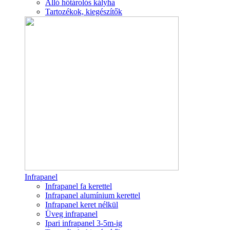
Álló hőtárolós kályha
Tartozékok, kiegészítők
Infrapanel
Infrapanel fa kerettel
Infrapanel alumínium kerettel
Infrapanel keret nélkül
Üveg infrapanel
Ipari infrapanel 3-5m-ig