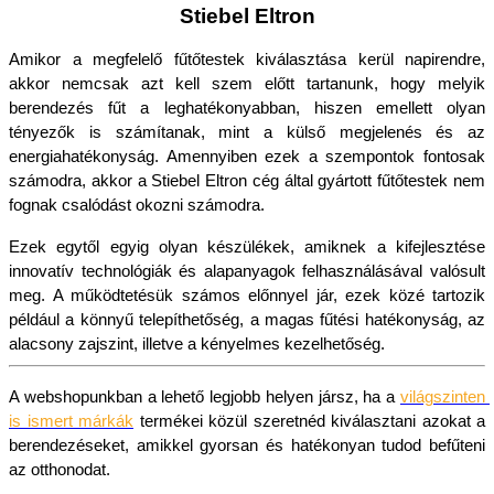
Stiebel Eltron
Amikor a megfelelő fűtőtestek kiválasztása kerül napirendre, 
akkor nemcsak azt kell szem előtt tartanunk, hogy melyik 
berendezés fűt a leghatékonyabban, hiszen emellett olyan 
tényezők is számítanak, mint a külső megjelenés és az 
energiahatékonyság. Amennyiben ezek a szempontok fontosak 
számodra, akkor a Stiebel Eltron cég által gyártott fűtőtestek nem 
fognak csalódást okozni számodra. 
Ezek egytől egyig olyan készülékek, amiknek a kifejlesztése 
innovatív technológiák és alapanyagok felhasználásával valósult 
meg. A működtetésük számos előnnyel jár, ezek közé tartozik 
például a könnyű telepíthetőség, a magas fűtési hatékonyság, az 
alacsony zajszint, illetve a kényelmes kezelhetőség.
A webshopunkban a lehető legjobb helyen jársz, ha a 
világszinten 
is ismert márkák
termékei közül szeretnéd kiválasztani azokat a 
berendezéseket, amikkel gyorsan és hatékonyan tudod befűteni 
az otthonodat.