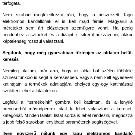
térfogata.
Nem szabad megfeledkezni róla, hogy a beszerzett Tagu 
elektromos kandallónak el is kell majd férnie. Magyarul a 
méreteket sem árt előzetesen szemügyre venni. Ha pedig 
mindehhez a színeket és a dizájnt is sikerül hozzávenni, akkor 
képtelenség rosszul választani.
Segítünk, hogy még gyorsabban történjen az oldalon belüli 
keresés
Némileg utaltunk már arra, hogy az oldal bal szélén többféle 
szűrési funkció is segít a keresésben. Vagyis nem kell egyesével 
katintgatni a termékek adatlapjára, ehelyett egy-egy kattintással 
szűkíteni lehet a találatokon.
Legfelül a “termékeink” gombra kell kattintani, és a lenyíló 
menüsorból másodpercek alatt ki lehet választani a keresett 
kategóriát. Minden találati listát sorba is lehet rendezni, méghozzá 
a jobb felső sarokban lenyitható paraméterek segítségével.
Ilyen egyszerű nálunk egy Tagu elektromos kandalló 