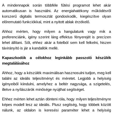
A mindennapok során többféle fűtési programot lehet akár 
automatikusan is használni. Az energiahatékony működésről 
korszerű digitalis termosztát gondoskodik, kiegészítve olyan 
előremutató funkciókkal, mint a nyitott ablak érzékelő.
Ahhoz mérten, hogy milyen a hangulatunk vagy mik a 
preferenciáink, igény szerint láng effektus fényerejét is precízen 
lehet állítani. Sőt, ehhez akár a fotelból sem kell felkelni, hiszen 
távirányító is jár a kandallók mellé.
Kapaszkodók a célokhoz leginkább passzoló készülék 
megtalálásához
Ahhoz, hogy a készülék maximálisan hasznosulni tudjon, meg kell 
találni az ideális teljesítményt és méretet. Legjobb a helyiség 
igényeiből kiindulni, amelyhez a beltér nagysága, a szigetelés, 
illetve a nyílászárók minősége nyújthat segítséget.
Ehhez mérten lehet aztán dönteni róla, hogy milyen teljesítményre 
képes modell lesz az ideális. Plusz segítség, hogy többek között 
nálunk, az oldalon is keresési paraméter lehet a helyiség 