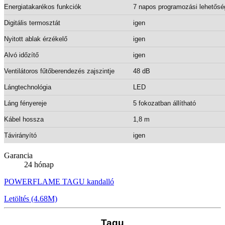
Energiatakarékos funkciók
7 napos programozási lehetősé
Digitális termosztát
igen
Nyitott ablak érzékelő
igen
Alvó időzítő
igen
Ventilátoros fűtőberendezés zajszintje
48 dB
Lángtechnológia
LED
Láng fényereje
5 fokozatban állítható
Kábel hossza
1,8 m
Távirányító
igen
Garancia
24 hónap
POWERFLAME TAGU kandalló
Letöltés (4.68M)
Tagu