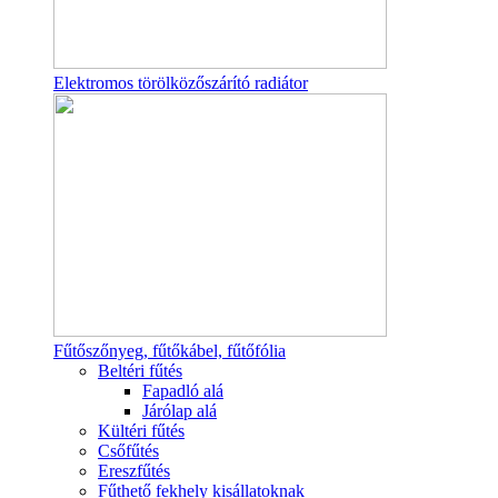
Elektromos törölközőszárító radiátor
Fűtőszőnyeg, fűtőkábel, fűtőfólia
Beltéri fűtés
Fapadló alá
Járólap alá
Kültéri fűtés
Csőfűtés
Ereszfűtés
Fűthető fekhely kisállatoknak