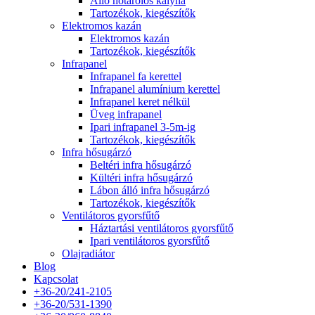
Álló hőtárolós kályha
Tartozékok, kiegészítők
Elektromos kazán
Elektromos kazán
Tartozékok, kiegészítők
Infrapanel
Infrapanel fa kerettel
Infrapanel alumínium kerettel
Infrapanel keret nélkül
Üveg infrapanel
Ipari infrapanel 3-5m-ig
Tartozékok, kiegészítők
Infra hősugárzó
Beltéri infra hősugárzó
Kültéri infra hősugárzó
Lábon álló infra hősugárzó
Tartozékok, kiegészítők
Ventilátoros gyorsfűtő
Háztartási ventilátoros gyorsfűtő
Ipari ventilátoros gyorsfűtő
Olajradiátor
Blog
Kapcsolat
+36-20/241-2105
+36-20/531-1390