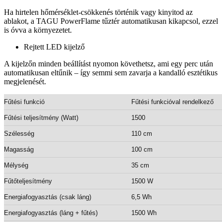
Ha hirtelen hőmérséklet-csökkenés történik vagy kinyitod az
ablakot, a TAGU PowerFlame tűztér automatikusan kikapcsol, ezzel
is óvva a környezetet.
Rejtett LED kijelző
A kijelzőn minden beállítást nyomon követhetsz, ami egy perc után
automatikusan eltűnik – így semmi sem zavarja a kandalló esztétikus
megjelenését.
Fűtési funkció
Fűtési funkcióval rendelkező
Fűtési teljesítmény (Watt)
1500
Szélesség
110 cm
Magasság
100 cm
Mélység
35 cm
Fűtőteljesítmény
1500 W
Energiafogyasztás (csak láng)
6,5 Wh
Energiafogyasztás (láng + fűtés)
1500 Wh