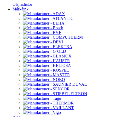
Olajradiátor
Márkáink