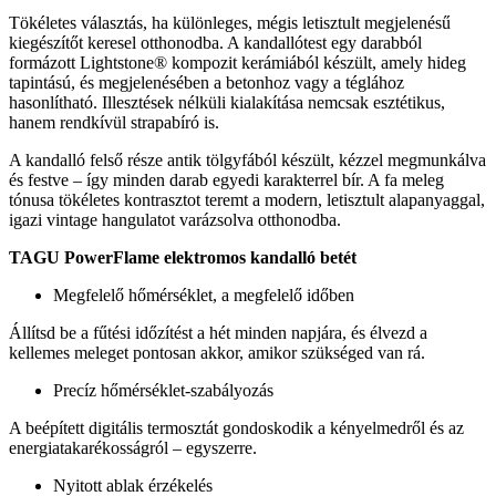
Tökéletes választás, ha különleges, mégis letisztult megjelenésű
kiegészítőt keresel otthonodba. A kandallótest egy darabból
formázott Lightstone® kompozit kerámiából készült, amely hideg
tapintású, és megjelenésében a betonhoz vagy a téglához
hasonlítható. Illesztések nélküli kialakítása nemcsak esztétikus,
hanem rendkívül strapabíró is.
A kandalló felső része antik tölgyfából készült, kézzel megmunkálva
és festve – így minden darab egyedi karakterrel bír. A fa meleg
tónusa tökéletes kontrasztot teremt a modern, letisztult alapanyaggal,
igazi vintage hangulatot varázsolva otthonodba.
TAGU PowerFlame elektromos kandalló betét
Megfelelő hőmérséklet, a megfelelő időben
Állítsd be a fűtési időzítést a hét minden napjára, és élvezd a
kellemes meleget pontosan akkor, amikor szükséged van rá.
Precíz hőmérséklet-szabályozás
A beépített digitális termosztát gondoskodik a kényelmedről és az
energiatakarékosságról – egyszerre.
Nyitott ablak érzékelés