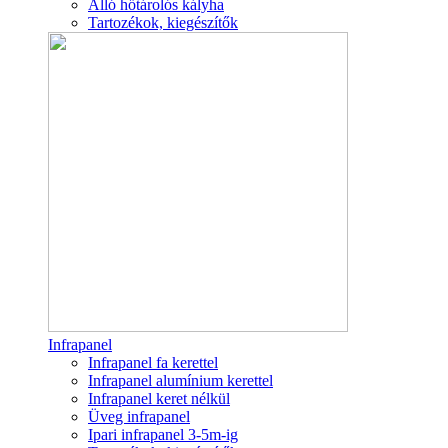
Álló hőtárolós kályha
Tartozékok, kiegészítők
Infrapanel
Infrapanel fa kerettel
Infrapanel alumínium kerettel
Infrapanel keret nélkül
Üveg infrapanel
Ipari infrapanel 3-5m-ig