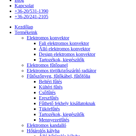
Blog
Kapcsolat
+36-20/531-1390
+36-20/241-2105
Kezdőlap
Termékeink
Elektromos konvektor
Fali elektromos konvektor
Álló elektromos konvektor
Design elektromos konvektor
Tartozékok, kiegészítők
Elektromos fűtőpanel
Elektromos törölközőszárító radiátor
Fűtőszőnyeg, fűtőkábel, fűtőfólia
Beltéri fűtés
Kültéri fűtés
Csőfűtés
Ereszfűtés
Fűthető fekhely kisállatoknak
Tükörfűtés
Tartozékok, kiegészítők
Mennyezetfűtés
Elektromos kandalló
Hőtárolós kályha