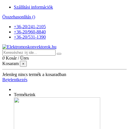
Szállítási információk
Összehasonlítás (
)
+36-20/241-2105
+36-20/960-8840
+36-20/531-1390
0
Kosár
/
Üres
Kosaram
×
Jelenleg nincs termék a kosaradban
Bejelentkezés
Termékeink