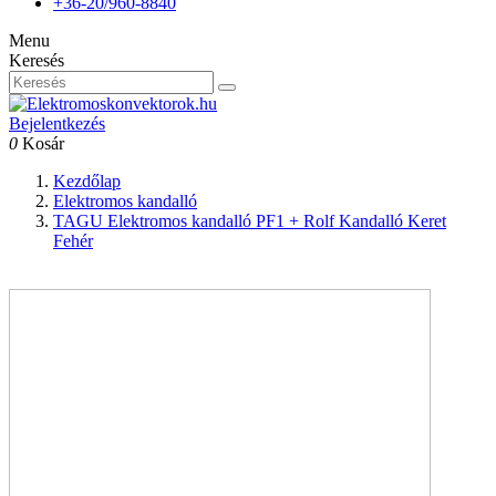
+36-20/960-8840
Menu
Keresés
Bejelentkezés
0
Kosár
Kezdőlap
Elektromos kandalló
TAGU Elektromos kandalló PF1 + Rolf Kandalló Keret
Fehér