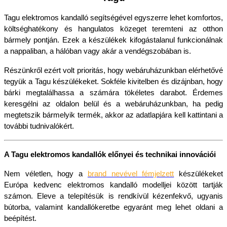
Tagu elektromos kandalló segítségével egyszerre lehet komfortos, 
költséghatékony és hangulatos közeget teremteni az otthon 
bármely pontján. Ezek a készülékek kifogástalanul funkcionálnak 
a nappaliban, a hálóban vagy akár a vendégszobában is.
Részünkről ezért volt prioritás, hogy webáruházunkban elérhetővé 
tegyük a Tagu készülékeket. Sokféle kivitelben és dizájnban, hogy 
bárki megtalálhassa a számára tökéletes darabot. Érdemes 
keresgélni az oldalon belül és a webáruházunkban, ha pedig 
megtetszik bármelyik termék, akkor az adatlapjára kell kattintani a 
további tudnivalókért.
A Tagu elektromos kandallók előnyei és technikai innovációi
Nem véletlen, hogy a 
brand nevével fémjelzett
 készülékeket 
Európa kedvenc elektromos kandalló modelljei között tartják 
számon. Eleve a telepítésük is rendkívül kézenfekvő, ugyanis 
bútorba, valamint kandallókeretbe egyaránt meg lehet oldani a 
beépítést.