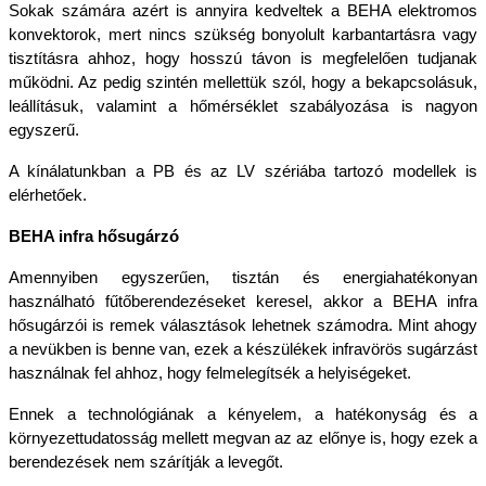
Sokak számára azért is annyira kedveltek a BEHA elektromos 
konvektorok, mert nincs szükség bonyolult karbantartásra vagy 
tisztításra ahhoz, hogy hosszú távon is megfelelően tudjanak 
működni. Az pedig szintén mellettük szól, hogy a bekapcsolásuk, 
leállításuk, valamint a hőmérséklet szabályozása is nagyon 
egyszerű.
A kínálatunkban a PB és az LV szériába tartozó modellek is 
elérhetőek. 
BEHA infra hősugárzó
Amennyiben egyszerűen, tisztán és energiahatékonyan 
használható fűtőberendezéseket keresel, akkor a BEHA infra 
hősugárzói is remek választások lehetnek számodra. Mint ahogy 
a nevükben is benne van, ezek a készülékek infravörös sugárzást 
használnak fel ahhoz, hogy felmelegítsék a helyiségeket.
Ennek a technológiának a kényelem, a hatékonyság és a 
környezettudatosság mellett megvan az az előnye is, hogy ezek a 
berendezések nem szárítják a levegőt. 