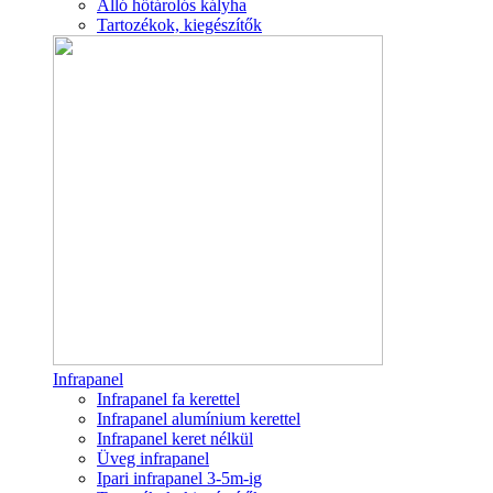
Álló hőtárolós kályha
Tartozékok, kiegészítők
Infrapanel
Infrapanel fa kerettel
Infrapanel alumínium kerettel
Infrapanel keret nélkül
Üveg infrapanel
Ipari infrapanel 3-5m-ig