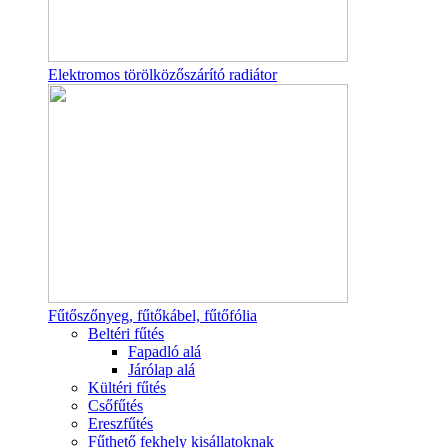
Elektromos törölközőszárító radiátor
Fűtőszőnyeg, fűtőkábel, fűtőfólia
Beltéri fűtés
Fapadló alá
Járólap alá
Kültéri fűtés
Csőfűtés
Ereszfűtés
Fűthető fekhely kisállatoknak