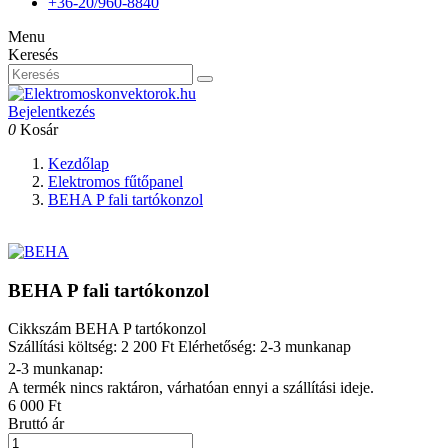
+36-20/960-8840
Menu
Keresés
Bejelentkezés
0
Kosár
Kezdőlap
Elektromos fűtőpanel
BEHA P fali tartókonzol
BEHA P fali tartókonzol
Cikkszám
BEHA P tartókonzol
Szállítási költség: 2 200 Ft
Elérhetőség: 2-3 munkanap
2-3 munkanap:
A termék nincs raktáron, várhatóan ennyi a szállítási ideje.
6 000 Ft
Bruttó ár