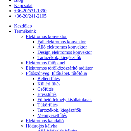
Blog
Kapcsolat
+36-20/531-1390
+36-20/241-2105
Kezdőlap
Termékeink
Elektromos konvektor
Fali elektromos konvektor
Álló elektromos konvektor
Design elektromos konvektor
Tartozékok, kiegészítők
Elektromos fűtőpanel
Elektromos törölközőszárító radiátor
Fűtőszőnyeg, fűtőkábel, fűtőfólia
Beltéri fűtés
Kültéri fűtés
Csőfűtés
Ereszfűtés
Fűthető fekhely kisállatoknak
Tükörfűtés
Tartozékok, kiegészítők
Mennyezetfűtés
Elektromos kandalló
Hőtárolós kályha