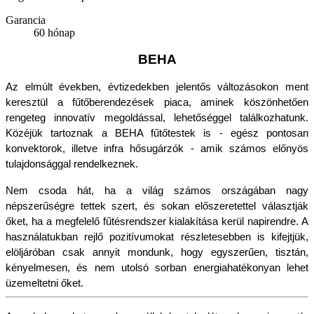
Garancia
60 hónap
BEHA
Az elmúlt években, évtizedekben jelentős változásokon ment 
keresztül a fűtőberendezések piaca, aminek köszönhetően 
rengeteg innovatív megoldással, lehetőséggel találkozhatunk. 
Közéjük tartoznak a BEHA fűtőtestek is - egész pontosan 
konvektorok, illetve infra hősugárzók - amik számos előnyös 
tulajdonsággal rendelkeznek.
Nem csoda hát, ha a világ számos országában nagy 
népszerűségre tettek szert, és sokan előszeretettel választják 
őket, ha a megfelelő fűtésrendszer kialakítása kerül napirendre. A 
használatukban rejlő pozitívumokat részletesebben is kifejtjük, 
elöljáróban csak annyit mondunk, hogy egyszerűen, tisztán, 
kényelmesen, és nem utolsó sorban energiahatékonyan lehet 
üzemeltetni őket.