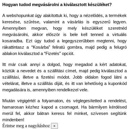
Hogyan tudod megvásárolni a kiválasztott készüléket?
A webshopunkat úgy alakítottuk ki, hogy a nézelődés, a termékek 
keresése, szűrése, valamint a vásárlás is egyszerű legyen. 
Amennyiben megvan, hogy mely készüléket szeretnéd 
megvásárolni, akkor először is bele kell tenned a virtuális 
kosaradba. Ezt úgy tudod a legegyszerűbben megtenni, hogy 
rákattintasz a “Kosárba” feliratú gombra, majd pedig a felugró 
ablakon kiválasztod a “Fizetés” opciót.
Itt már csak annyi a dolgod, hogy megadod a kért adatokat, 
köztük a nevedet és a szállítási címet, majd pedig kiválasztod a 
szállítási, illetve a fizetési módot. Jobb oldalon fogod látni a 
vételárat, illetve a szállítás díját, és itt van lehetőség a kuponkód 
megadására is, amennyiben rendelkezel vele.
Miután végigértél a folyamaton, és véglegesítetted a rendelést, 
hamarosan kézhez kapod a csomagot. Ha bármilyen kérdésed 
merül fel, akkor bátran keress fel minket, szívesen segítünk 
mindenben!
Érintse meg a nagyításhoz
×