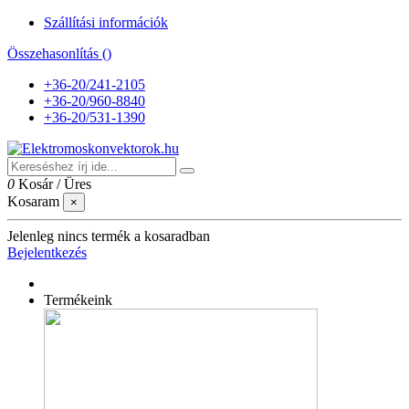
Szállítási információk
Összehasonlítás (
)
+36-20/241-2105
+36-20/960-8840
+36-20/531-1390
0
Kosár
/
Üres
Kosaram
×
Jelenleg nincs termék a kosaradban
Bejelentkezés
Termékeink