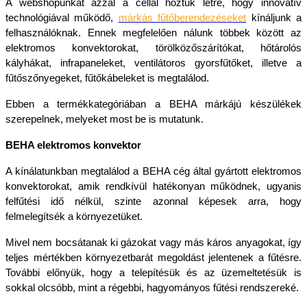
A webshopunkat azzal a céllal hoztuk létre, hogy innovatív 
technológiával működő, 
márkás fűtőberendezéseket
 kínáljunk a 
felhasználóknak. Ennek megfelelően nálunk többek között az 
elektromos konvektorokat, törölközőszárítókat, hőtárolós 
kályhákat, infrapaneleket, ventilátoros gyorsfűtőket, illetve a 
fűtőszőnyegeket, fűtőkábeleket is megtalálod.
Ebben a termékkategóriában a BEHA márkájú készülékek 
szerepelnek, melyeket most be is mutatunk.
BEHA elektromos konvektor
A kínálatunkban megtalálod a BEHA cég által gyártott elektromos 
konvektorokat, amik rendkívül hatékonyan működnek, ugyanis 
felfűtési idő nélkül, szinte azonnal képesek arra, hogy 
felmelegítsék a környezetüket.
Mivel nem bocsátanak ki gázokat vagy más káros anyagokat, így 
teljes mértékben környezetbarát megoldást jelentenek a fűtésre. 
További előnyük, hogy a telepítésük és az üzemeltetésük is 
sokkal olcsóbb, mint a régebbi, hagyományos fűtési rendszereké.