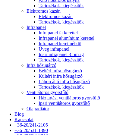
Álló hőtárolós kályha
Tartozékok, kiegészítők
Elektromos kazán
Elektromos kazán
Tartozékok, kiegészítők
Infrapanel
Infrapanel fa kerettel
Infrapanel alumínium kerettel
Infrapanel keret nélkül
Üveg infrapanel
Ipari infrapanel 3-5m-ig
Tartozékok, kiegészítők
Infra hősugárzó
Beltéri infra hősugárzó
Kültéri infra hősugárzó
Lábon álló infra hősugárzó
Tartozékok, kiegészítők
Ventilátoros gyorsfűtő
Háztartási ventilátoros gyorsfűtő
Ipari ventilátoros gyorsfűtő
Olajradiátor
Blog
Kapcsolat
+36-20/241-2105
+36-20/531-1390