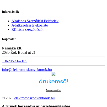
Információk
Általános Szerződési Feltételek
Adatkezelési tájékoztató
Elállás a szerződéstől
Kapcsolat
Namaka kft.
2030 Érd, Budai út 21.
+3620/241-2105
info@elektromoskonvektorok.hu
Árukereső.hu
© 2025
elektromoskonvektorok.hu
A termék hozzáadva az összehasonlításhoz.