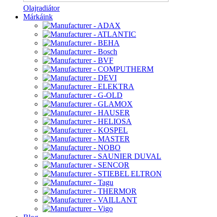
Olajradiátor
Márkáink