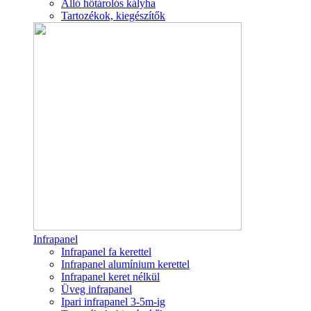
Álló hőtárolós kályha
Tartozékok, kiegészítők
Infrapanel
Infrapanel fa kerettel
Infrapanel alumínium kerettel
Infrapanel keret nélkül
Üveg infrapanel
Ipari infrapanel 3-5m-ig