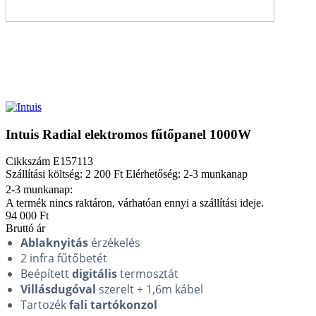
Intuis Radial elektromos fűtőpanel 1000W
Cikkszám
E157113
Szállítási költség: 2 200 Ft
Elérhetőség: 2-3 munkanap
2-3 munkanap:
A termék nincs raktáron, várhatóan ennyi a szállítási ideje.
94 000 Ft
Bruttó ár
Ablaknyitás
érzékelés
2 infra fűtőbetét
Beépített
digitális
termosztát
Villásdugóval
szerelt + 1,6m kábel
Tartozék
fali tartókonzol