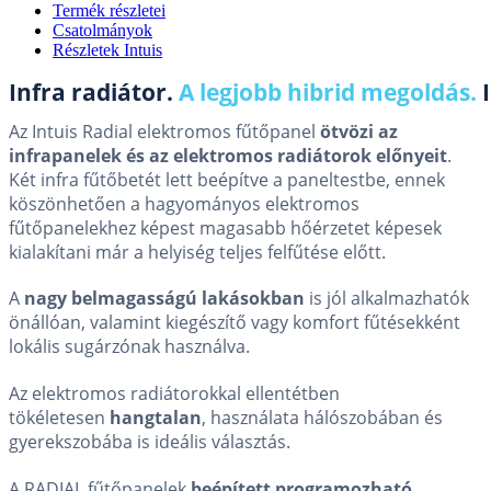
Termék részletei
Csatolmányok
Részletek Intuis
Infra radiátor.
A legjobb hibrid megoldás.
Az Intuis Radial elektromos fűtőpanel
ötvözi az
infrapanelek és az elektromos radiátorok előnyeit
.
Két infra fűtőbetét lett beépítve a paneltestbe, ennek
köszönhetően a hagyományos elektromos
fűtőpanelekhez képest magasabb hőérzetet képesek
kialakítani már a helyiség teljes felfűtése előtt.
A
nagy belmagasságú lakásokban
is jól alkalmazhatók
önállóan, valamint kiegészítő vagy komfort fűtésekként
lokális sugárzónak használva.
Az elektromos radiátorokkal ellentétben
tökéletesen
hangtalan
, használata hálószobában és
gyerekszobába is ideális választás.
A RADIAL fűtőpanelek
beépített programozható