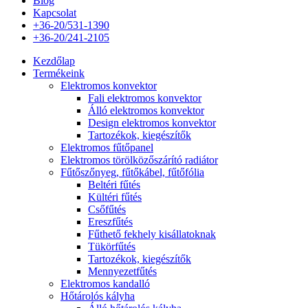
Blog
Kapcsolat
+36-20/531-1390
+36-20/241-2105
Kezdőlap
Termékeink
Elektromos konvektor
Fali elektromos konvektor
Álló elektromos konvektor
Design elektromos konvektor
Tartozékok, kiegészítők
Elektromos fűtőpanel
Elektromos törölközőszárító radiátor
Fűtőszőnyeg, fűtőkábel, fűtőfólia
Beltéri fűtés
Kültéri fűtés
Csőfűtés
Ereszfűtés
Fűthető fekhely kisállatoknak
Tükörfűtés
Tartozékok, kiegészítők
Mennyezetfűtés
Elektromos kandalló
Hőtárolós kályha