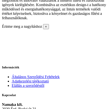
megfontolt és innovatív választások a modern fűtési és fürdőszobai
igények kielégítésére. Kombinálva az esztétikus design-t a hatékony
működéssel és energiahatékonysággal, az Intuis termékek valódi
értéket képviselnek, biztosítva a kényelmet és gazdaságos fűtést a
felhasználóknak.
Érintse meg a nagyításhoz
×
Információk
Általános Szerződési Feltételek
Adatkezelési tájékoztató
Elállás a szerződéstől
Kapcsolat
Namaka kft.
2030 Érd, Budai út 21.