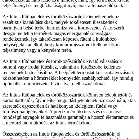
teljesítményt és megbízhatóságot nyújtanak a felhasználóknak.
Az Intuis fűtőpanelek és törölközőszárítók kiemelkednek az
esztétikus kialakításukkal, melyek tökéletesen illeszkednek
bármilyen belső térbe, harmonizálva a környezetet. A korszerű
design mellett a termékek magas energiahatékonysággal
rendelkeznek, így takarékosan képesek fűteni a különböző
helyiségeket anélkül, hogy kompromisszumot kellene kötni a
teljesítmény vagy a kényelem terén.
Az Intuis fűtőpanelek és törölközőszárítók kiváló választások
otthoni vagy irodai fűtéshez, valamint a fürdőszoba kellemes
melegének biztosításához. A beépített termostatikus szabályozásnak
köszönhetően a hőmérséklet könnyedén szabályozható, így mindig
optimális komfortérzetet biztosítva a felhasználóknak.
Az Intuis fűtőpanelek és törölközőszárítók könnyen telepíthetők és
karbantarthatók, így ideális megoldást jelentenek azok számára, akik
szeretnék egyszerűen és hatékonyan kielégíteni fűtési vagy
fürdőszobai igényeiket. A precíz mérnöki tervezés és a magas
minőségű anyagok felhasználása garantálja a hosszú élettartamot és
a megbízható működést az Intuis termékeknél.
Összességében az Intuis fűtőpanelek és törölközőszárítók jól