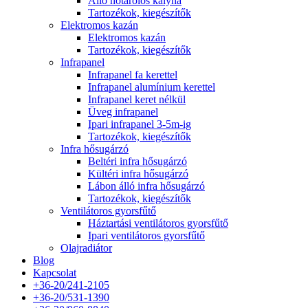
Álló hőtárolós kályha
Tartozékok, kiegészítők
Elektromos kazán
Elektromos kazán
Tartozékok, kiegészítők
Infrapanel
Infrapanel fa kerettel
Infrapanel alumínium kerettel
Infrapanel keret nélkül
Üveg infrapanel
Ipari infrapanel 3-5m-ig
Tartozékok, kiegészítők
Infra hősugárzó
Beltéri infra hősugárzó
Kültéri infra hősugárzó
Lábon álló infra hősugárzó
Tartozékok, kiegészítők
Ventilátoros gyorsfűtő
Háztartási ventilátoros gyorsfűtő
Ipari ventilátoros gyorsfűtő
Olajradiátor
Blog
Kapcsolat
+36-20/241-2105
+36-20/531-1390