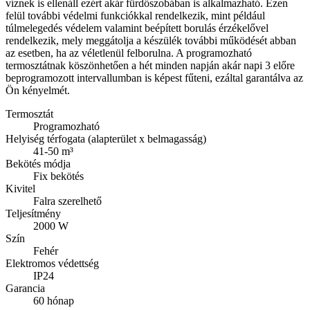
víznek is ellenáll ezért akár fürdőszobában is alkalmazható. Ezen
felül további védelmi funkciókkal rendelkezik, mint például
túlmelegedés védelem valamint beépített borulás érzékelővel
rendelkezik, mely meggátolja a készülék további működését abban
az esetben, ha az véletlenül felborulna. A programozható
termosztátnak köszönhetően a hét minden napján akár napi 3 előre
beprogramozott intervallumban is képest fűteni, ezáltal garantálva az
Ön kényelmét.
Termosztát
Programozható
Helyiség térfogata (alapterület x belmagasság)
41-50 m³
Bekötés módja
Fix bekötés
Kivitel
Falra szerelhető
Teljesítmény
2000 W
Szín
Fehér
Elektromos védettség
IP24
Garancia
60 hónap