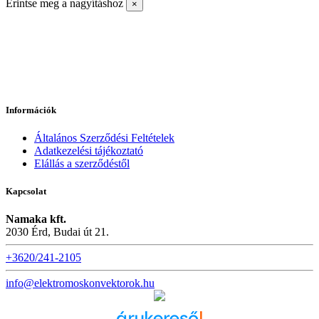
Érintse meg a nagyításhoz
×
Információk
Általános Szerződési Feltételek
Adatkezelési tájékoztató
Elállás a szerződéstől
Kapcsolat
Namaka kft.
2030 Érd, Budai út 21.
+3620/241-2105
info@elektromoskonvektorok.hu