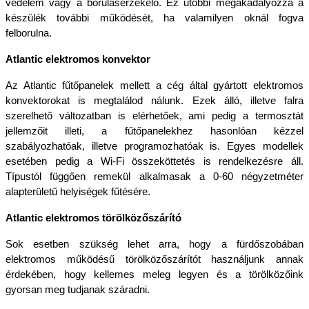
védelem vagy a borulásérzékelő. Ez utóbbi megakadályozza a 
készülék további működését, ha valamilyen oknál fogva 
felborulna.
Atlantic elektromos konvektor
Az Atlantic fűtőpanelek mellett a cég által gyártott elektromos 
konvektorokat is megtalálod nálunk. Ezek álló, illetve falra 
szerelhető változatban is elérhetőek, ami pedig a termosztát 
jellemzőit illeti, a fűtőpanelekhez hasonlóan kézzel 
szabályozhatóak, illetve programozhatóak is. Egyes modellek 
esetében pedig a Wi-Fi összeköttetés is rendelkezésre áll. 
Típustól függően remekül alkalmasak a 0-60 négyzetméter 
alapterületű helyiségek fűtésére.
Atlantic elektromos törölközőszárító
Sok esetben szükség lehet arra, hogy a fürdőszobában 
elektromos működésű törölközőszárítót használjunk annak 
érdekében, hogy kellemes meleg legyen és a törölközőink 
gyorsan meg tudjanak száradni. 