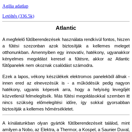
Agilia adatlap
Letöltés (336.5k)
Atlantic
A megfelelő fűtőberendezések használata rendkívül fontos, hiszen 
a fűtési szezonban azok biztosítják a kellemes meleget 
otthonunkban. Amennyiben egy innovatív, hatékony, ugyanakkor 
kényelmes megoldást keresel a fűtésre, akkor az Atlantic 
fűtőpanelek nem okoznak csalódást számodra.
Ezek a lapos, vékony készülékek elektromos panelekből állnak - 
innen ered az elnevezésük is - a működésük pedig nagyon 
hatékony, ugyanis képesek arra, hogy a helyiség levegőjét 
közvetlenül felmelegítsék. Más fűtési megoldásokkal szemben itt 
nincs szükség előmelegítési időre, így sokkal gyorsabban 
biztosítják a kellemes hőmérsékletet. 
A kínálatunkban olyan gyártók fűtőberendezéseit találod, mint 
amilyen a Nobo, az Elektra, a Thermor, a Kospel, a Saunier Duval, 