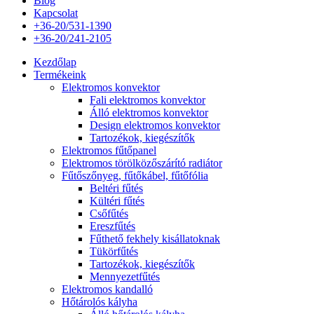
Blog
Kapcsolat
+36-20/531-1390
+36-20/241-2105
Kezdőlap
Termékeink
Elektromos konvektor
Fali elektromos konvektor
Álló elektromos konvektor
Design elektromos konvektor
Tartozékok, kiegészítők
Elektromos fűtőpanel
Elektromos törölközőszárító radiátor
Fűtőszőnyeg, fűtőkábel, fűtőfólia
Beltéri fűtés
Kültéri fűtés
Csőfűtés
Ereszfűtés
Fűthető fekhely kisállatoknak
Tükörfűtés
Tartozékok, kiegészítők
Mennyezetfűtés
Elektromos kandalló
Hőtárolós kályha