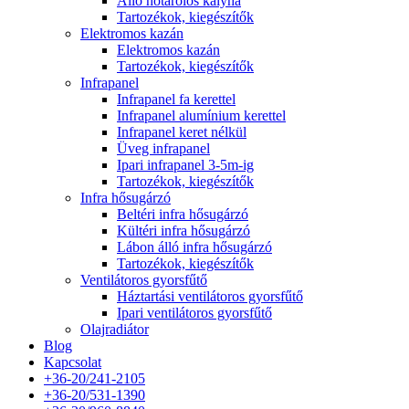
Álló hőtárolós kályha
Tartozékok, kiegészítők
Elektromos kazán
Elektromos kazán
Tartozékok, kiegészítők
Infrapanel
Infrapanel fa kerettel
Infrapanel alumínium kerettel
Infrapanel keret nélkül
Üveg infrapanel
Ipari infrapanel 3-5m-ig
Tartozékok, kiegészítők
Infra hősugárzó
Beltéri infra hősugárzó
Kültéri infra hősugárzó
Lábon álló infra hősugárzó
Tartozékok, kiegészítők
Ventilátoros gyorsfűtő
Háztartási ventilátoros gyorsfűtő
Ipari ventilátoros gyorsfűtő
Olajradiátor
Blog
Kapcsolat
+36-20/241-2105
+36-20/531-1390