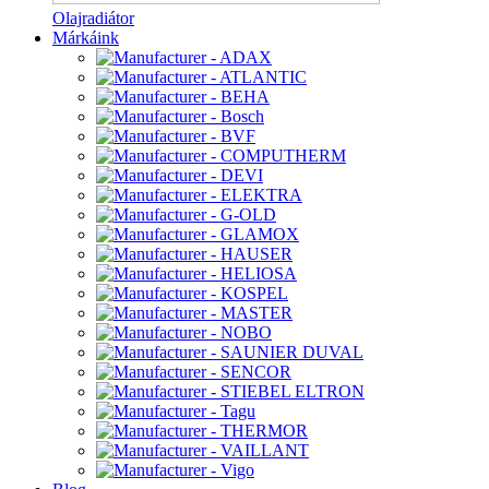
Olajradiátor
Márkáink