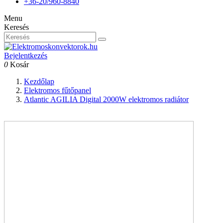
+36-20/960-8840
Menu
Keresés
Bejelentkezés
0
Kosár
Kezdőlap
Elektromos fűtőpanel
Atlantic AGILIA Digital 2000W elektromos radiátor