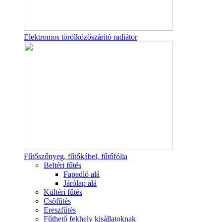
Elektromos törölközőszárító radiátor
Fűtőszőnyeg, fűtőkábel, fűtőfólia
Beltéri fűtés
Fapadló alá
Járólap alá
Kültéri fűtés
Csőfűtés
Ereszfűtés
Fűthető fekhely kisállatoknak