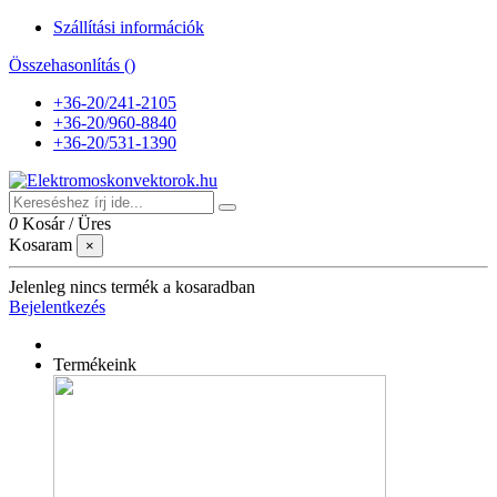
Szállítási információk
Összehasonlítás (
)
+36-20/241-2105
+36-20/960-8840
+36-20/531-1390
0
Kosár
/
Üres
Kosaram
×
Jelenleg nincs termék a kosaradban
Bejelentkezés
Termékeink