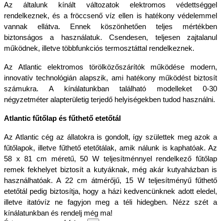
Az általunk kínált változatok elektromos védettséggel 
rendelkeznek, és a fröccsenő víz ellen is hatékony védelemmel 
vannak ellátva. Ennek köszönhetően teljes mértékben 
biztonságos a használatuk. Csendesen, teljesen zajtalanul 
működnek, illetve többfunkciós termosztáttal rendelkeznek. 
Az Atlantic elektromos törölközőszárítók működése modern, 
innovatív technológián alapszik, ami hatékony működést biztosít 
számukra. A kínálatunkban található modelleket 0-30 
négyzetméter alapterületig terjedő helyiségekben tudod használni.
Atlantic fűtőlap és fűthető etetőtál
Az Atlantic cég az állatokra is gondolt, így születtek meg azok a 
fűtőlapok, illetve fűthető etetőtálak, amik nálunk is kaphatóak. Az 
58 x 81 cm méretű, 50 W teljesítménnyel rendelkező fűtőlap 
remek fekhelyet biztosít a kutyáknak, még akár kutyaházban is 
használhatóak. A 22 cm átmérőjű, 15 W teljesítményű fűthető 
etetőtál pedig biztosítja, hogy a házi kedvencünknek adott eledel, 
illetve itatóvíz ne fagyjon meg a téli hidegben. Nézz szét a 
kínálatunkban és rendelj még ma!