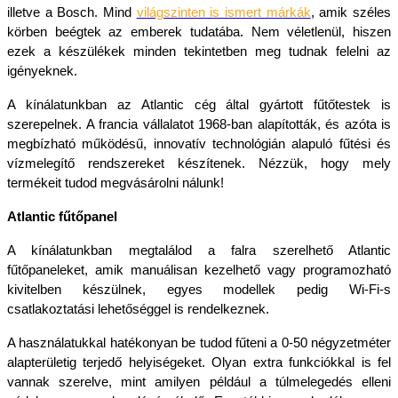
illetve a Bosch. Mind 
világszinten is ismert márkák
, amik széles 
körben beégtek az emberek tudatába. Nem véletlenül, hiszen 
ezek a készülékek minden tekintetben meg tudnak felelni az 
igényeknek. 
A kínálatunkban az Atlantic cég által gyártott fűtőtestek is 
szerepelnek. A francia vállalatot 1968-ban alapították, és azóta is 
megbízható működésű, innovatív technológián alapuló fűtési és 
vízmelegítő rendszereket készítenek. Nézzük, hogy mely 
termékeit tudod megvásárolni nálunk!
Atlantic fűtőpanel
A kínálatunkban megtalálod a falra szerelhető Atlantic 
fűtőpaneleket, amik manuálisan kezelhető vagy programozható 
kivitelben készülnek, egyes modellek pedig Wi-Fi-s 
csatlakoztatási lehetőséggel is rendelkeznek. 
A használatukkal hatékonyan be tudod fűteni a 0-50 négyzetméter 
alapterületig terjedő helyiségeket. Olyan extra funkciókkal is fel 
vannak szerelve, mint amilyen például a túlmelegedés elleni 