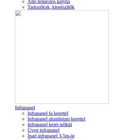
Álló hőtárolós kályha
Tartozékok, kiegészítők
Infrapanel
Infrapanel fa kerettel
Infrapanel alumínium kerettel
Infrapanel keret nélkül
Üveg infrapanel
Ipari infrapanel 3-5m-ig