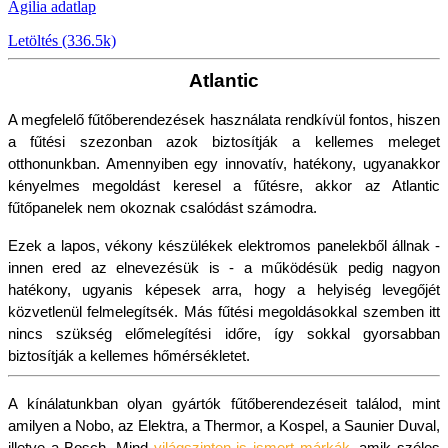
Agilia adatlap
Letöltés (336.5k)
Atlantic
A megfelelő fűtőberendezések használata rendkívül fontos, hiszen 
a fűtési szezonban azok biztosítják a kellemes meleget 
otthonunkban. Amennyiben egy innovatív, hatékony, ugyanakkor 
kényelmes megoldást keresel a fűtésre, akkor az Atlantic 
fűtőpanelek nem okoznak csalódást számodra.
Ezek a lapos, vékony készülékek elektromos panelekből állnak - 
innen ered az elnevezésük is - a működésük pedig nagyon 
hatékony, ugyanis képesek arra, hogy a helyiség levegőjét 
közvetlenül felmelegítsék. Más fűtési megoldásokkal szemben itt 
nincs szükség előmelegítési időre, így sokkal gyorsabban 
biztosítják a kellemes hőmérsékletet. 
A kínálatunkban olyan gyártók fűtőberendezéseit találod, mint 
amilyen a Nobo, az Elektra, a Thermor, a Kospel, a Saunier Duval, 