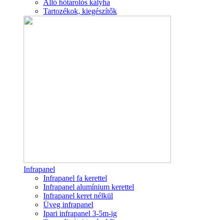
Álló hőtárolós kályha
Tartozékok, kiegészítők
Infrapanel
Infrapanel fa kerettel
Infrapanel alumínium kerettel
Infrapanel keret nélkül
Üveg infrapanel
Ipari infrapanel 3-5m-ig