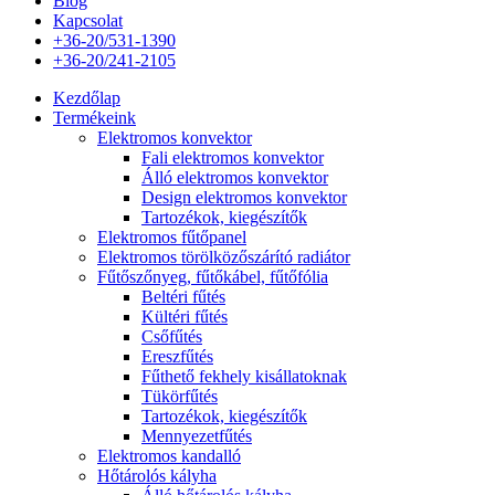
Blog
Kapcsolat
+36-20/531-1390
+36-20/241-2105
Kezdőlap
Termékeink
Elektromos konvektor
Fali elektromos konvektor
Álló elektromos konvektor
Design elektromos konvektor
Tartozékok, kiegészítők
Elektromos fűtőpanel
Elektromos törölközőszárító radiátor
Fűtőszőnyeg, fűtőkábel, fűtőfólia
Beltéri fűtés
Kültéri fűtés
Csőfűtés
Ereszfűtés
Fűthető fekhely kisállatoknak
Tükörfűtés
Tartozékok, kiegészítők
Mennyezetfűtés
Elektromos kandalló
Hőtárolós kályha