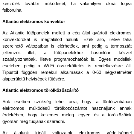
készülék további működését, ha valamilyen oknál fogva 
felborulna.
Atlantic elektromos konvektor
Az Atlantic fűtőpanelek mellett a cég által gyártott elektromos 
konvektorokat is megtalálod nálunk. Ezek álló, illetve falra 
szerelhető változatban is elérhetőek, ami pedig a termosztát 
jellemzőit illeti, a fűtőpanelekhez hasonlóan kézzel 
szabályozhatóak, illetve programozhatóak is. Egyes modellek 
esetében pedig a Wi-Fi összeköttetés is rendelkezésre áll. 
Típustól függően remekül alkalmasak a 0-60 négyzetméter 
alapterületű helyiségek fűtésére.
Atlantic elektromos törölközőszárító
Sok esetben szükség lehet arra, hogy a fürdőszobában 
elektromos működésű törölközőszárítót használjunk annak 
érdekében, hogy kellemes meleg legyen és a törölközőink 
gyorsan meg tudjanak száradni. 
Az általunk kínált változatok elektromos védettséggel 