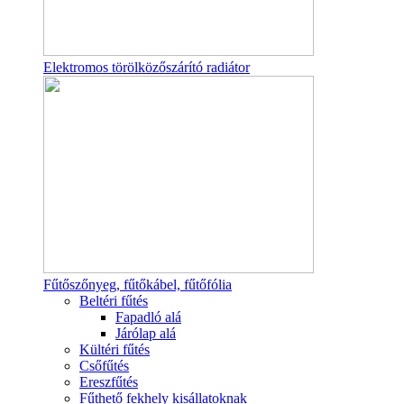
Elektromos törölközőszárító radiátor
Fűtőszőnyeg, fűtőkábel, fűtőfólia
Beltéri fűtés
Fapadló alá
Járólap alá
Kültéri fűtés
Csőfűtés
Ereszfűtés
Fűthető fekhely kisállatoknak