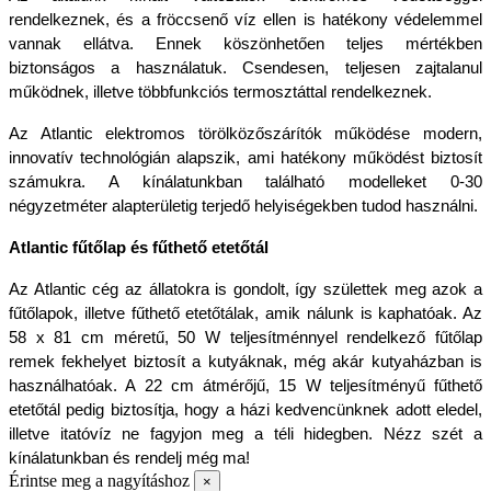
rendelkeznek, és a fröccsenő víz ellen is hatékony védelemmel 
vannak ellátva. Ennek köszönhetően teljes mértékben 
biztonságos a használatuk. Csendesen, teljesen zajtalanul 
működnek, illetve többfunkciós termosztáttal rendelkeznek. 
Az Atlantic elektromos törölközőszárítók működése modern, 
innovatív technológián alapszik, ami hatékony működést biztosít 
számukra. A kínálatunkban található modelleket 0-30 
négyzetméter alapterületig terjedő helyiségekben tudod használni.
Atlantic fűtőlap és fűthető etetőtál
Az Atlantic cég az állatokra is gondolt, így születtek meg azok a 
fűtőlapok, illetve fűthető etetőtálak, amik nálunk is kaphatóak. Az 
58 x 81 cm méretű, 50 W teljesítménnyel rendelkező fűtőlap 
remek fekhelyet biztosít a kutyáknak, még akár kutyaházban is 
használhatóak. A 22 cm átmérőjű, 15 W teljesítményű fűthető 
etetőtál pedig biztosítja, hogy a házi kedvencünknek adott eledel, 
illetve itatóvíz ne fagyjon meg a téli hidegben. Nézz szét a 
kínálatunkban és rendelj még ma!
Érintse meg a nagyításhoz
×