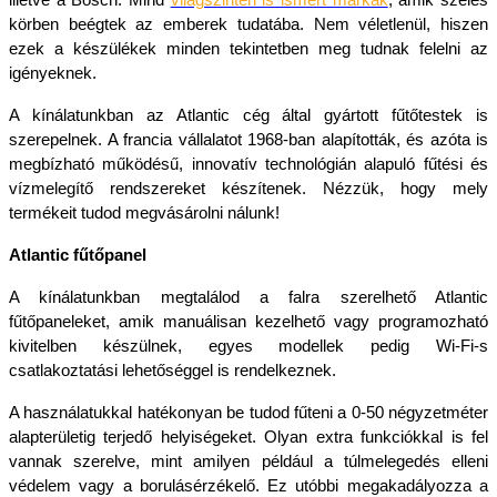
illetve a Bosch. Mind 
világszinten is ismert márkák
, amik széles 
körben beégtek az emberek tudatába. Nem véletlenül, hiszen 
ezek a készülékek minden tekintetben meg tudnak felelni az 
igényeknek. 
A kínálatunkban az Atlantic cég által gyártott fűtőtestek is 
szerepelnek. A francia vállalatot 1968-ban alapították, és azóta is 
megbízható működésű, innovatív technológián alapuló fűtési és 
vízmelegítő rendszereket készítenek. Nézzük, hogy mely 
termékeit tudod megvásárolni nálunk!
Atlantic fűtőpanel
A kínálatunkban megtalálod a falra szerelhető Atlantic 
fűtőpaneleket, amik manuálisan kezelhető vagy programozható 
kivitelben készülnek, egyes modellek pedig Wi-Fi-s 
csatlakoztatási lehetőséggel is rendelkeznek. 
A használatukkal hatékonyan be tudod fűteni a 0-50 négyzetméter 
alapterületig terjedő helyiségeket. Olyan extra funkciókkal is fel 
vannak szerelve, mint amilyen például a túlmelegedés elleni 
védelem vagy a borulásérzékelő. Ez utóbbi megakadályozza a 