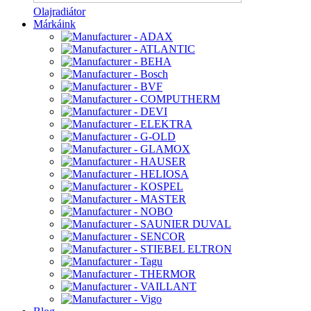
Olajradiátor
Márkáink