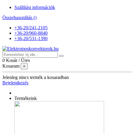
Szállítási információk
Összehasonlítás (
)
+36-20/241-2105
+36-20/960-8840
+36-20/531-1390
0
Kosár
/
Üres
Kosaram
×
Jelenleg nincs termék a kosaradban
Bejelentkezés
Termékeink