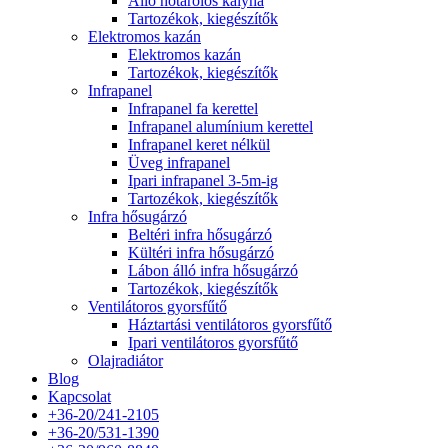
Álló hőtárolós kályha
Tartozékok, kiegészítők
Elektromos kazán
Elektromos kazán
Tartozékok, kiegészítők
Infrapanel
Infrapanel fa kerettel
Infrapanel alumínium kerettel
Infrapanel keret nélkül
Üveg infrapanel
Ipari infrapanel 3-5m-ig
Tartozékok, kiegészítők
Infra hősugárzó
Beltéri infra hősugárzó
Kültéri infra hősugárzó
Lábon álló infra hősugárzó
Tartozékok, kiegészítők
Ventilátoros gyorsfűtő
Háztartási ventilátoros gyorsfűtő
Ipari ventilátoros gyorsfűtő
Olajradiátor
Blog
Kapcsolat
+36-20/241-2105
+36-20/531-1390