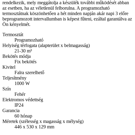
rendelkezik, mely meggátolja a készülék további működését abban
az esetben, ha az véletlenül felborulna. A programozható
termosztátnak köszönhetően a hét minden napján akár napi 3 előre
beprogramozott intervallumban is képest fűteni, ezáltal garantálva az
Ön kényelmét.
Termosztát
Programozható
Helyiség térfogata (alapterület x belmagasság)
21-30 m³
Bekötés módja
Fix bekötés
Kivitel
Falra szerelhető
Teljesítmény
1000 W
Szín
Fehér
Elektromos védettség
IP24
Garancia
60 hónap
Méretek (szélesség x magasság x mélység)
446 x 530 x 129 mm