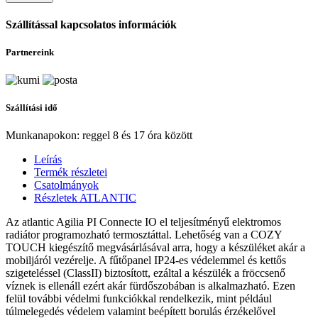
Szállítással kapcsolatos információk
Partnereink
Szállítási idő
Munkanapokon: reggel 8 és 17 óra között
Leírás
Termék részletei
Csatolmányok
Részletek ATLANTIC
Az atlantic Agilia PI Connecte IO el teljesítményű elektromos
radiátor programozható termosztáttal. Lehetőség van a COZY
TOUCH kiegészítő megvásárlásával arra, hogy a készüléket akár a
mobiljáról vezérelje. A fűtőpanel IP24-es védelemmel és kettős
szigeteléssel (ClassII) biztosított, ezáltal a készülék a fröccsenő
víznek is ellenáll ezért akár fürdőszobában is alkalmazható. Ezen
felül további védelmi funkciókkal rendelkezik, mint például
túlmelegedés védelem valamint beépített borulás érzékelővel