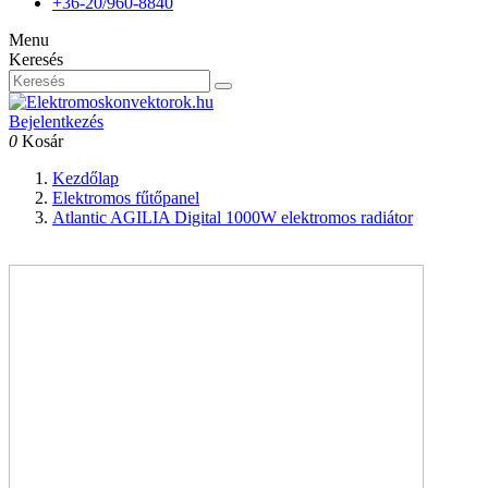
+36-20/960-8840
Menu
Keresés
Bejelentkezés
0
Kosár
Kezdőlap
Elektromos fűtőpanel
Atlantic AGILIA Digital 1000W elektromos radiátor