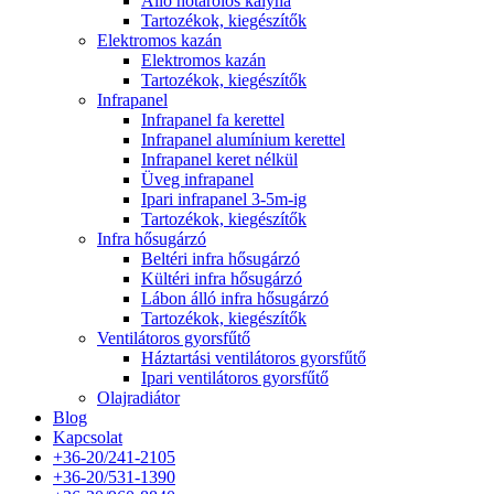
Álló hőtárolós kályha
Tartozékok, kiegészítők
Elektromos kazán
Elektromos kazán
Tartozékok, kiegészítők
Infrapanel
Infrapanel fa kerettel
Infrapanel alumínium kerettel
Infrapanel keret nélkül
Üveg infrapanel
Ipari infrapanel 3-5m-ig
Tartozékok, kiegészítők
Infra hősugárzó
Beltéri infra hősugárzó
Kültéri infra hősugárzó
Lábon álló infra hősugárzó
Tartozékok, kiegészítők
Ventilátoros gyorsfűtő
Háztartási ventilátoros gyorsfűtő
Ipari ventilátoros gyorsfűtő
Olajradiátor
Blog
Kapcsolat
+36-20/241-2105
+36-20/531-1390