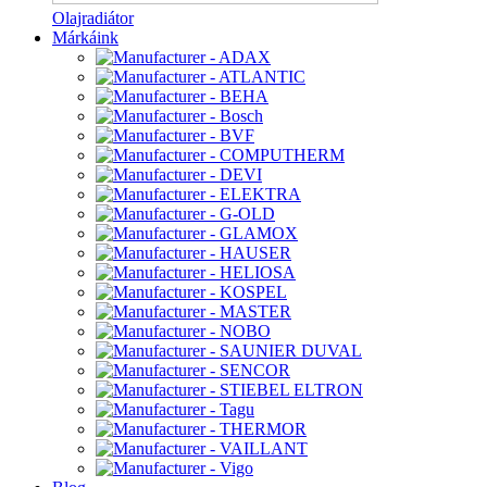
Olajradiátor
Márkáink