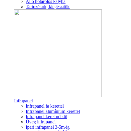
Álló hőtárolós kályha
Tartozékok, kiegészítők
Infrapanel
Infrapanel fa kerettel
Infrapanel alumínium kerettel
Infrapanel keret nélkül
Üveg infrapanel
Ipari infrapanel 3-5m-ig