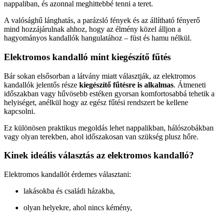
nappaliban, és azonnal meghittebbé tenni a teret.
A valósághű lánghatás, a parázsló fények és az állítható fényerő
mind hozzájárulnak ahhoz, hogy az élmény közel álljon a
hagyományos kandallók hangulatához – füst és hamu nélkül.
Elektromos kandalló mint kiegészítő fűtés
Bár sokan elsősorban a látvány miatt választják, az elektromos
kandallók jelentős része
kiegészítő fűtésre is alkalmas
. Átmeneti
időszakban vagy hűvösebb estéken gyorsan komfortosabbá tehetik a
helyiséget, anélkül hogy az egész fűtési rendszert be kellene
kapcsolni.
Ez különösen praktikus megoldás lehet nappalikban, hálószobákban
vagy olyan terekben, ahol időszakosan van szükség plusz hőre.
Kinek ideális választás az elektromos kandalló?
Elektromos kandallót érdemes választani:
lakásokba és családi házakba,
olyan helyekre, ahol nincs kémény,