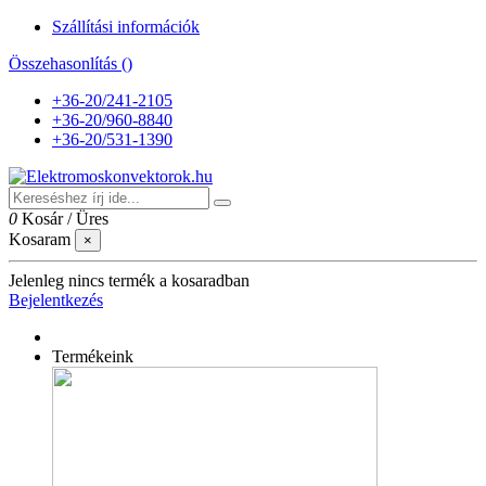
Szállítási információk
Összehasonlítás (
)
+36-20/241-2105
+36-20/960-8840
+36-20/531-1390
0
Kosár
/
Üres
Kosaram
×
Jelenleg nincs termék a kosaradban
Bejelentkezés
Termékeink