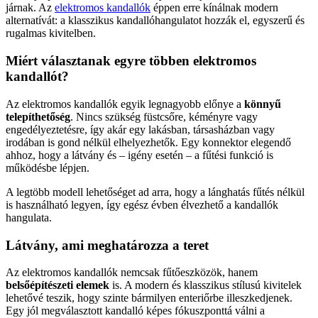
járnak. Az
elektromos kandallók
éppen erre kínálnak modern
alternatívát: a klasszikus kandallóhangulatot hozzák el, egyszerű és
rugalmas kivitelben.
Miért választanak egyre többen elektromos
kandallót?
Az elektromos kandallók egyik legnagyobb előnye a
könnyű
telepíthetőség
. Nincs szükség füstcsőre, kéményre vagy
engedélyeztetésre, így akár egy lakásban, társasházban vagy
irodában is gond nélkül elhelyezhetők. Egy konnektor elegendő
ahhoz, hogy a látvány és – igény esetén – a fűtési funkció is
működésbe lépjen.
A legtöbb modell lehetőséget ad arra, hogy a lánghatás fűtés nélkül
is használható legyen, így egész évben élvezhető a kandallók
hangulata.
Látvány, ami meghatározza a teret
Az elektromos kandallók nemcsak fűtőeszközök, hanem
belsőépítészeti elemek
is. A modern és klasszikus stílusú kivitelek
lehetővé teszik, hogy szinte bármilyen enteriőrbe illeszkedjenek.
Egy jól megválasztott kandalló képes fókuszponttá válni a