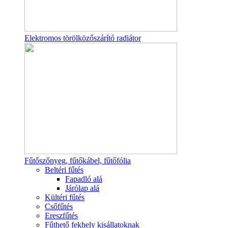
Elektromos törölközőszárító radiátor
Fűtőszőnyeg, fűtőkábel, fűtőfólia
Beltéri fűtés
Fapadló alá
Járólap alá
Kültéri fűtés
Csőfűtés
Ereszfűtés
Fűthető fekhely kisállatoknak