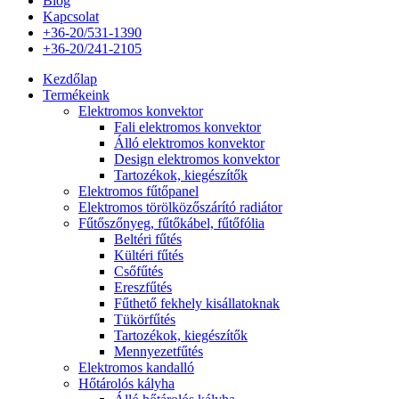
Blog
Kapcsolat
+36-20/531-1390
+36-20/241-2105
Kezdőlap
Termékeink
Elektromos konvektor
Fali elektromos konvektor
Álló elektromos konvektor
Design elektromos konvektor
Tartozékok, kiegészítők
Elektromos fűtőpanel
Elektromos törölközőszárító radiátor
Fűtőszőnyeg, fűtőkábel, fűtőfólia
Beltéri fűtés
Kültéri fűtés
Csőfűtés
Ereszfűtés
Fűthető fekhely kisállatoknak
Tükörfűtés
Tartozékok, kiegészítők
Mennyezetfűtés
Elektromos kandalló
Hőtárolós kályha