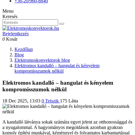
+36-20/960-8840
Menu
Keresés
Bejelentkezés
0
Kosár
Kezdőlap
Blog
Elektromoskonvektorok blog
Elektromos kandalló – hangulat és kényelem
kompromisszumok nélkül
Elektromos kandalló – hangulat és kényelem
kompromisszumok nélkül
18 Dec 2025, 13:03
0
Tetszik
175 Látta
A kandalló látványa sokak számára egyet jelent az otthonossággal és
a nyugalommal. A hagyományos megoldások azonban gyakran
komoly építési munkával, kéménnyel és folyamatos karbantartással