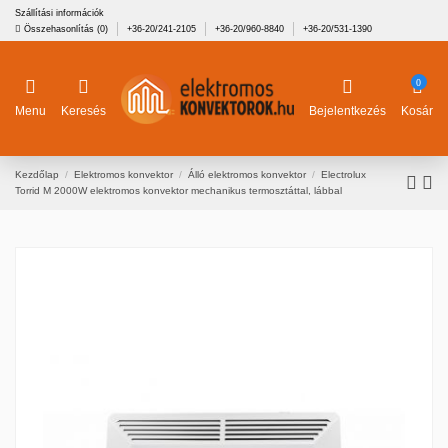
Szállítási információk
Összehasonlítás (
0
)
+36-20/241-2105
+36-20/960-8840
+36-20/531-1390
0
Menu
Keresés
Bejelentkezés
Kosár
Kezdőlap
Elektromos konvektor
Álló elektromos konvektor
Electrolux
Torrid M 2000W elektromos konvektor mechanikus termosztáttal, lábbal