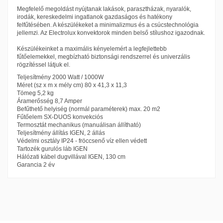
Megfelelő megoldást nyújtanak lakások, parasztházak, nyaralók,
irodák, kereskedelmi ingatlanok gazdaságos és hatékony
felfűtésében. A készülékeket a minimalizmus és a csúcstechnológia
jellemzi. Az Electrolux konvektorok minden belső stílushoz igazodnak.
Készülékeinket a maximális kényelemért a legfejlettebb
fűtőelemekkel, megbízható biztonsági rendszerrel és univerzális
rögzítéssel látjuk el.
Teljesítmény 2000 Watt / 1000W
Méret (sz x m x mély cm) 80 x 41,3 x 11,3
Tömeg 5,2 kg
Áramerősség 8,7 Amper
Befűthető helyiség (normál paraméterek) max. 20 m2
Fűtőelem SX-DUOS konvekciós
Termosztát mechanikus (manuálisan állítható)
Teljesítmény állítás IGEN, 2 állás
Védelmi osztály IP24 - fröccsenő víz ellen védett
Tartozék gurulós láb IGEN
Hálózati kábel dugvillával IGEN, 130 cm
Garancia 2 év
Termosztát
Mechanikus
Helyiség térfogata (alapterület x
41-50 m³
belmagasság)
Bekötés módja
Dugvilla