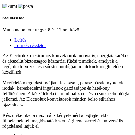
Szállítási idő
Munkanapokon: reggel 8 és 17 óra között
Leírás
Termék részletei
Az Electrolux elektromos konvektorok innovatív, energiatakarékos
és abszolút biztonságos háztartási fűtési termékek, amelyek a
legújabb tervezési és csúcstechnológiai trendeknek megfelelően
készülnek.
Megfelelő megoldást nyújtanak lakások, parasztházak, nyaralók,
irodák, kereskedelmi ingatlanok gazdaságos és hatékony
felfűtésében. A készülékeket a minimalizmus és a csúcstechnológia
jellemzi. Az Electrolux konvektorok minden belső stílushoz
igazodnak.
Készülékeinket a maximális kényelemért a legfejlettebb
fűtőelemekkel, megbízható biztonsági rendszerrel és univerzális
rögzítéssel látjuk el.