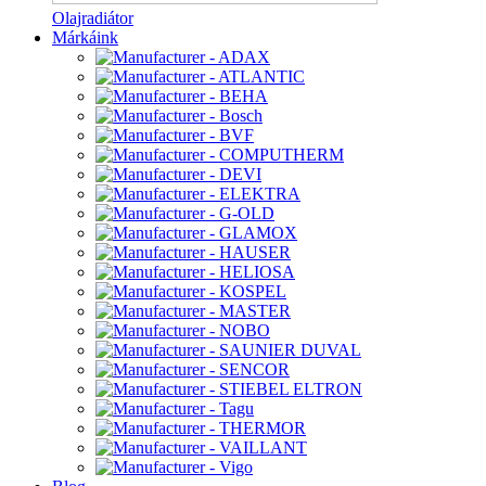
Olajradiátor
Márkáink