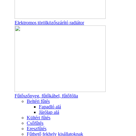
Elektromos törölközőszárító radiátor
Fűtőszőnyeg, fűtőkábel, fűtőfólia
Beltéri fűtés
Fapadló alá
Járólap alá
Kültéri fűtés
Csőfűtés
Ereszfűtés
Fűthető fekhely kisállatoknak