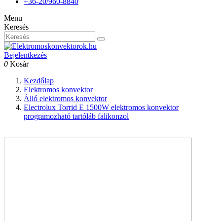
+36-20/960-8840
Menu
Keresés
Bejelentkezés
0
Kosár
Kezdőlap
Elektromos konvektor
Álló elektromos konvektor
Electrolux Torrid E 1500W elektromos konvektor
programozható tartóláb falikonzol