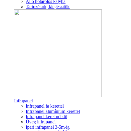
Álló hőtárolós kályha
Tartozékok, kiegészítők
Infrapanel
Infrapanel fa kerettel
Infrapanel alumínium kerettel
Infrapanel keret nélkül
Üveg infrapanel
Ipari infrapanel 3-5m-ig