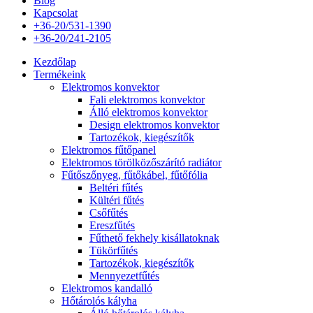
Blog
Kapcsolat
+36-20/531-1390
+36-20/241-2105
Kezdőlap
Termékeink
Elektromos konvektor
Fali elektromos konvektor
Álló elektromos konvektor
Design elektromos konvektor
Tartozékok, kiegészítők
Elektromos fűtőpanel
Elektromos törölközőszárító radiátor
Fűtőszőnyeg, fűtőkábel, fűtőfólia
Beltéri fűtés
Kültéri fűtés
Csőfűtés
Ereszfűtés
Fűthető fekhely kisállatoknak
Tükörfűtés
Tartozékok, kiegészítők
Mennyezetfűtés
Elektromos kandalló
Hőtárolós kályha