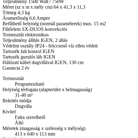
Teljesítmény 1500 Watt / 750W
Méret (sz x m x mély cm) 64 x 41,3 x 11,3
Tömeg 4,3 kg
Áramerősség 6,6 Amper
Befűthető helyiség (normál paraméterek) max. 15 m2
Fűtőelem SX-DUOS konvekciós
Termosztát elektronikus
Teljesítmény állítás IGEN, 2 állás
Védelmi osztály IP24 - fröccsenő víz ellen védett
Tartozék fali konzol IGEN
Tartozék gurulós láb IGEN
Hálózati kábel dugvillával IGEN, 130 cm
Garancia 2 év
Termosztát
Programozható
Helyiség térfogata (alapterület x belmagasság)
31-40 m³
Bekötés módja
Dugvilla
Kivitel
Falra szerelhető
Álló
Méretek (magasság x szélesség x mélység)
413 x 640 x 113 mm