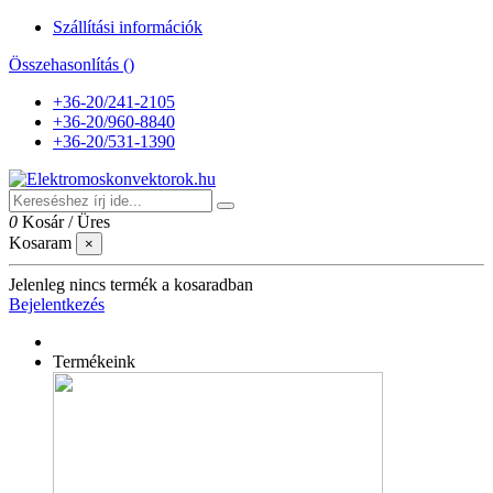
Szállítási információk
Összehasonlítás (
)
+36-20/241-2105
+36-20/960-8840
+36-20/531-1390
0
Kosár
/
Üres
Kosaram
×
Jelenleg nincs termék a kosaradban
Bejelentkezés
Termékeink