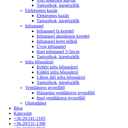
Álló hőtárolós kályha
Tartozékok, kiegészítők
Elektromos kazán
Elektromos kazán
Tartozékok, kiegészítők
Infrapanel
Infrapanel fa kerettel
Infrapanel alumínium kerettel
Infrapanel keret nélkül
Üveg infrapanel
Ipari infrapanel 3-5m-ig
Tartozékok, kiegészítők
Infra hősugárzó
Beltéri infra hősugárzó
Kültéri infra hősugárzó
Lábon álló infra hősugárzó
Tartozékok, kiegészítők
Ventilátoros gyorsfűtő
Háztartási ventilátoros gyorsfűtő
Ipari ventilátoros gyorsfűtő
Olajradiátor
Blog
Kapcsolat
+36-20/241-2105
+36-20/531-1390