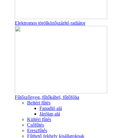
Elektromos törölközőszárító radiátor
Fűtőszőnyeg, fűtőkábel, fűtőfólia
Beltéri fűtés
Fapadló alá
Járólap alá
Kültéri fűtés
Csőfűtés
Ereszfűtés
Fűthető fekhely kisállatoknak