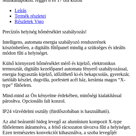
Munkanapokon: reggel 8 és 17 óra között
Leírás
Termék részletei
Részletek Vigo
Precíziós helyiség hőmérséklet szabályozás!
Intelligens, automata energia szabályozó rendszerének
köszönhetően, a digitális fűtőpanel mindig a szükséges és ideális
módon fűti a helyiséget.
Külső környezeti hőmérséklet mérő és kijelző, elektronikus
termosztát, digitális kezelőpanel automata fényerő szabályozással,
energia fogyasztás kijelző, időzíthető ki-és bekapcsolás, gyerekzár,
tartóláb készlet, dugvilla, porfestett acél ház, kerámia magos “X-
type” fűtőelem.
Mind-mind az Ön kényelme érdekében, minőségi kialakítással
párosítva. Opcionális fali konzol.
IP24 vízvédelmi osztály (fürdőszobában is használható).
Az alul beáramló hideg levegő az alumínium kompozit X-type
fűtőelemen átáramolva, a felső rácsozaton távozva fűti a helyiséget.
Ezen természetes konvekciót kihasználva, a szoba levegőjét