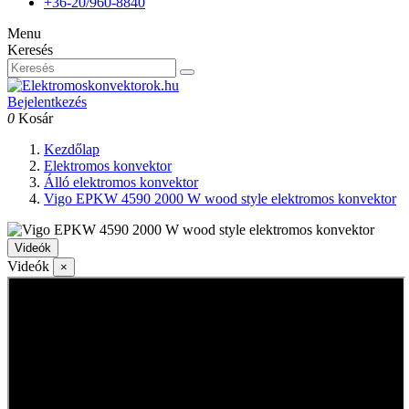
+36-20/960-8840
Menu
Keresés
Bejelentkezés
0
Kosár
Kezdőlap
Elektromos konvektor
Álló elektromos konvektor
Vigo EPKW 4590 2000 W wood style elektromos konvektor
Videók
Videók
×