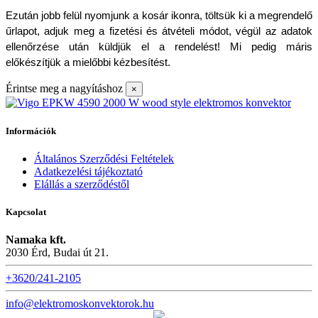
Ezután jobb felül nyomjunk a kosár ikonra, töltsük ki a megrendelő 
űrlapot, adjuk meg a fizetési és átvételi módot, végül az adatok 
ellenőrzése után küldjük el a rendelést! Mi pedig máris 
előkészítjük a mielőbbi kézbesítést.
Érintse meg a nagyításhoz
×
Információk
Általános Szerződési Feltételek
Adatkezelési tájékoztató
Elállás a szerződéstől
Kapcsolat
Namaka kft.
2030 Érd, Budai út 21.
+3620/241-2105
info@elektromoskonvektorok.hu