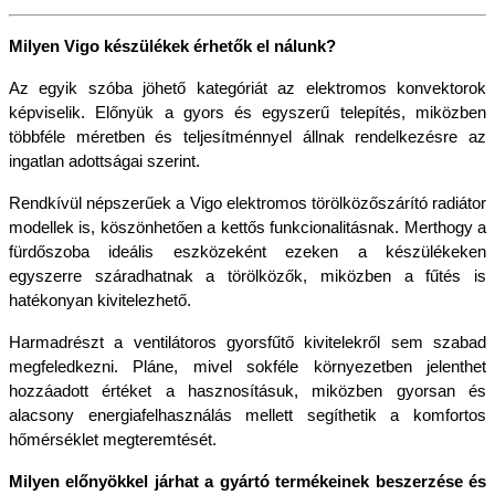
Milyen Vigo készülékek érhetők el nálunk?
Az egyik szóba jöhető kategóriát az elektromos konvektorok 
képviselik. Előnyük a gyors és egyszerű telepítés, miközben 
többféle méretben és teljesítménnyel állnak rendelkezésre az 
ingatlan adottságai szerint.
Rendkívül népszerűek a Vigo elektromos törölközőszárító radiátor 
modellek is, köszönhetően a kettős funkcionalitásnak. Merthogy a 
fürdőszoba ideális eszközeként ezeken a készülékeken 
egyszerre száradhatnak a törölközők, miközben a fűtés is 
hatékonyan kivitelezhető.
Harmadrészt a ventilátoros gyorsfűtő kivitelekről sem szabad 
megfeledkezni. Pláne, mivel sokféle környezetben jelenthet 
hozzáadott értéket a hasznosításuk, miközben gyorsan és 
alacsony energiafelhasználás mellett segíthetik a komfortos 
hőmérséklet megteremtését.
Milyen előnyökkel járhat a gyártó termékeinek beszerzése és 