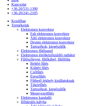
Blog
Kapcsolat
+36-20/531-1390
+36-20/241-2105
Kezdőlap
Termékeink
Elektromos konvektor
Fali elektromos konvektor
Álló elektromos konvektor
Design elektromos konvektor
Tartozékok, kiegészítők
Elektromos fűtőpanel
Elektromos törölközőszárító radiátor
Fűtőszőnyeg, fűtőkábel, fűtőfólia
Beltéri fűtés
Kültéri fűtés
Csőfűtés
Ereszfűtés
Fűthető fekhely kisállatoknak
Tükörfűtés
Tartozékok, kiegészítők
Mennyezetfűtés
Elektromos kandalló
Hőtárolós kályha