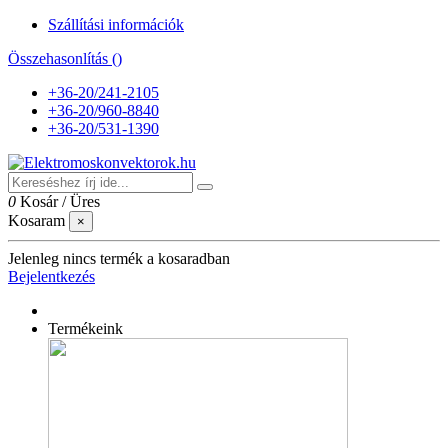
Szállítási információk
Összehasonlítás (
)
+36-20/241-2105
+36-20/960-8840
+36-20/531-1390
0
Kosár
/
Üres
Kosaram
×
Jelenleg nincs termék a kosaradban
Bejelentkezés
Termékeink