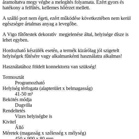
áramoltatva megy végbe a melegítés folyamata. Ezért gyors és
hatékony a felfűtés, kellemes hőérzet mellett.
A szálló port nem égeti, ezért működése következtében nem kerül
egészségre ártalmas anyag a levegőbe.
A Vigo fűtőtestek dekoratív megjelenése által, helyisége dísze is
lehet egyben.
Hordozható készülék esetén, a termék kizárólag jól szigetelt
helyiségek fűtésére vagy alkalmankénti használatra alkalmas!
Használatához földelt konnektorra van szükség!
Termosztát
Programozható
Helyiség térfogata (alapterület x belmagasság)
41-50 m³
Bekötés módja
Dugvilla
Rendeltetés
Vizes helyiségbe is
Kivitel
Álló
Méretek (magasság x szélesség x mélység)
450 x 900 x 80 mm