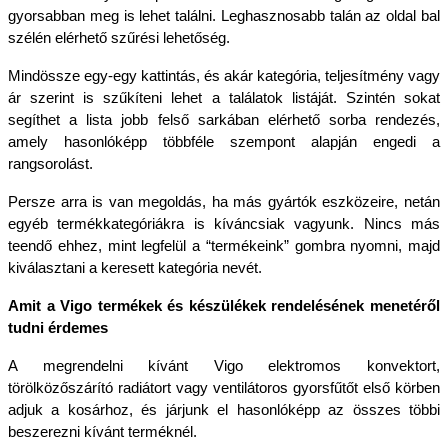
gyorsabban meg is lehet találni. Leghasznosabb talán az oldal bal 
szélén elérhető szűrési lehetőség.
Mindössze egy-egy kattintás, és akár kategória, teljesítmény vagy 
ár szerint is szűkíteni lehet a találatok listáját. Szintén sokat 
segíthet a lista jobb felső sarkában elérhető sorba rendezés, 
amely hasonlóképp többféle szempont alapján engedi a 
rangsorolást.
Persze arra is van megoldás, ha más gyártók eszközeire, netán 
egyéb termékkategóriákra is kíváncsiak vagyunk. Nincs más 
teendő ehhez, mint legfelül a “termékeink” gombra nyomni, majd 
kiválasztani a keresett kategória nevét.
Amit a Vigo termékek és készülékek rendelésének menetéről 
tudni érdemes
A megrendelni kívánt Vigo elektromos konvektort, 
törölközőszárító radiátort vagy ventilátoros gyorsfűtőt első körben 
adjuk a kosárhoz, és járjunk el hasonlóképp az összes többi 
beszerezni kívánt terméknél.