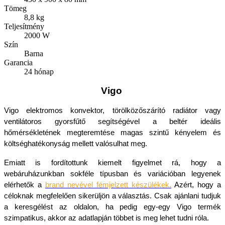
Tömeg
8,8 kg
Teljesítmény
2000 W
Szín
Barna
Garancia
24 hónap
Vigo
Vigo elektromos konvektor, törölközőszárító radiátor vagy 
ventilátoros gyorsfűtő segítségével a beltér ideális 
hőmérsékletének megteremtése magas szintű kényelem és 
költséghatékonyság mellett valósulhat meg.
Emiatt is fordítottunk kiemelt figyelmet rá, hogy a 
webáruházunkban sokféle típusban és variációban legyenek 
elérhetők a 
brand nevével fémjelzett készülékek
.
 Azért, hogy a 
céloknak megfelelően sikerüljön a választás. Csak ajánlani tudjuk 
a keresgélést az oldalon, ha pedig egy-egy Vigo termék 
szimpatikus, akkor az adatlapján többet is meg lehet tudni róla.