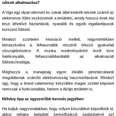
célzott alkalmazása?
A Vigo egy olyan elismert és sokak által kedvelt névnek számít az 
elektromos fűtés eszközeinek a területén, amely hosszú évek óta 
teszi lehetővé háztartások, nyaralók és egyéb ingatlantípusok 
korszerű fűtését.
Mindezt szüntelen innováció mellett, nagymértékben 
támaszkodva a felhasználók részéről érkező gyakorlati 
visszajelzésekre. A munka eredményeként évről évre 
hatékonyabb, felhasználóbarátabb az alkalmazott 
fűtéstechnológia.
Méghozzá a manapság egyre inkább pénztárcabarát 
megoldásnak számító elektromosság hasznosításával. Mindezt 
úgy, hogy a brand valamennyi készüléke magas szintet képvisel 
nemcsak a funkcionalitás, hanem a dizájn területén is.
Néhány tipp az egyszerűbb keresés jegyében
Ha tudjuk nagyvonalakban, hogy milyen készüléket képzeltünk el, 
akkor néhány beépített keresőfunkció segítségével ezt 