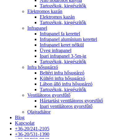
Álló hőtárolós kályha
Tartozékok, kiegészítők
Elektromos kazán
Elektromos kazán
Tartozékok, kiegészítők
Infrapanel
Infrapanel fa kerettel
Infrapanel alumínium kerettel
Infrapanel keret nélkül
Üveg infrapanel
Ipari infrapanel 3-5m-ig
Tartozékok, kiegészítők
Infra hősugárzó
Beltéri infra hősugárzó
Kültéri infra hősugárzó
Lábon álló infra hősugárzó
Tartozékok, kiegészítők
Ventilátoros gyorsfűtő
Háztartási ventilátoros gyorsfűtő
Ipari ventilátoros gyorsfűtő
Olajradiátor
Blog
Kapcsolat
+36-20/241-2105
+36-20/531-1390