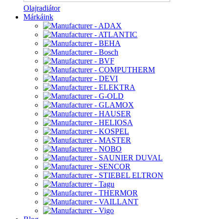
Olajradiátor
Márkáink