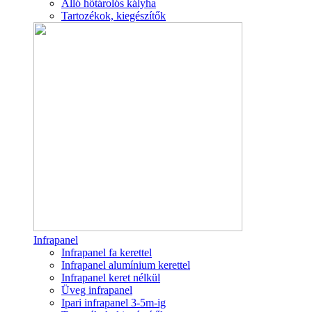
Álló hőtárolós kályha
Tartozékok, kiegészítők
Infrapanel
Infrapanel fa kerettel
Infrapanel alumínium kerettel
Infrapanel keret nélkül
Üveg infrapanel
Ipari infrapanel 3-5m-ig