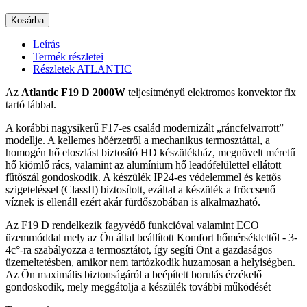
Kosárba
Leírás
Termék részletei
Részletek ATLANTIC
Az
Atlantic F19 D 2000W
teljesítményű elektromos konvektor fix
tartó lábbal.
A korábbi nagysikerű F17-es család modernizált „ráncfelvarrott”
modellje. A kellemes hőérzetről a mechanikus termosztáttal, a
homogén hő eloszlást biztosító HD készülékház, megnövelt méretű
hő kiömlő rács, valamint az alumínium hő leadófelülettel ellátott
fűtőszál gondoskodik. A készülék IP24-es védelemmel és kettős
szigeteléssel (ClassII) biztosított, ezáltal a készülék a fröccsenő
víznek is ellenáll ezért akár fürdőszobában is alkalmazható.
Az F19 D rendelkezik fagyvédő funkcióval valamint ECO
üzemmóddal mely az Ön által beállított Komfort hőmérséklettől - 3-
4c°-ra szabályozza a termosztátot, így segíti Önt a gazdaságos
üzemeltetésben, amikor nem tartózkodik huzamosan a helyiségben.
Az Ön maximális biztonságáról a beépített borulás érzékelő
gondoskodik, mely meggátolja a készülék további működését