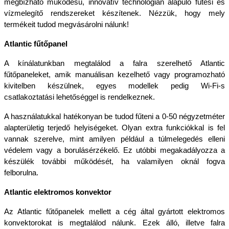
megbízható működésű, innovatív technológián alapuló fűtési és 
vízmelegítő rendszereket készítenek. Nézzük, hogy mely 
termékeit tudod megvásárolni nálunk!
Atlantic fűtőpanel
A kínálatunkban megtalálod a falra szerelhető Atlantic 
fűtőpaneleket, amik manuálisan kezelhető vagy programozható 
kivitelben készülnek, egyes modellek pedig Wi-Fi-s 
csatlakoztatási lehetőséggel is rendelkeznek. 
A használatukkal hatékonyan be tudod fűteni a 0-50 négyzetméter 
alapterületig terjedő helyiségeket. Olyan extra funkciókkal is fel 
vannak szerelve, mint amilyen például a túlmelegedés elleni 
védelem vagy a borulásérzékelő. Ez utóbbi megakadályozza a 
készülék további működését, ha valamilyen oknál fogva 
felborulna.
Atlantic elektromos konvektor
Az Atlantic fűtőpanelek mellett a cég által gyártott elektromos 
konvektorokat is megtalálod nálunk. Ezek álló, illetve falra 