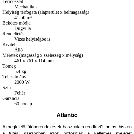
Termosztát
Mechanikus
Helyiség térfogata (alapterület x belmagasság)
41-50 m³
Bekötés módja
Dugvilla
Rendeltetés
Vizes helyiségbe is
Kivitel
Álló
Méretek (magasság x szélesség x mélység)
461 x 761 x 114 mm
Tömeg
5,4 kg
Teljesítmény
2000 W
Szín
Fehér
Garancia
60 hónap
Atlantic
A megfelelő fűtőberendezések használata rendkívül fontos, hiszen 
a fűtési szezonban azok biztosítják a kellemes meleget 