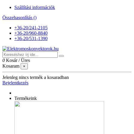
Szállítási információk
Összehasonlítás (
)
+36-20/241-2105
+36-20/960-8840
+36-20/531-1390
0
Kosár
/
Üres
Kosaram
×
Jelenleg nincs termék a kosaradban
Bejelentkezés
Termékeink