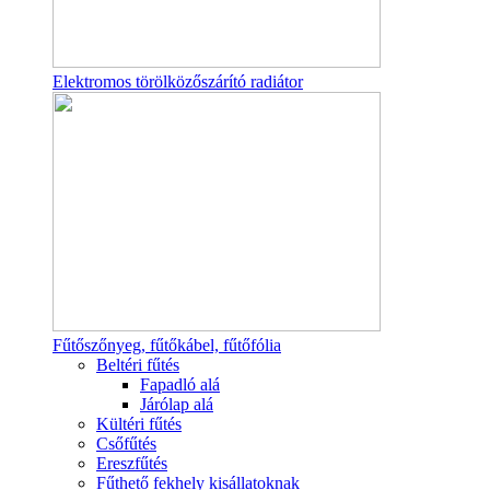
Elektromos törölközőszárító radiátor
Fűtőszőnyeg, fűtőkábel, fűtőfólia
Beltéri fűtés
Fapadló alá
Járólap alá
Kültéri fűtés
Csőfűtés
Ereszfűtés
Fűthető fekhely kisállatoknak