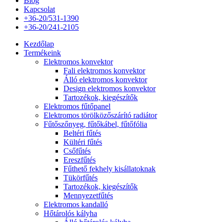
Blog
Kapcsolat
+36-20/531-1390
+36-20/241-2105
Kezdőlap
Termékeink
Elektromos konvektor
Fali elektromos konvektor
Álló elektromos konvektor
Design elektromos konvektor
Tartozékok, kiegészítők
Elektromos fűtőpanel
Elektromos törölközőszárító radiátor
Fűtőszőnyeg, fűtőkábel, fűtőfólia
Beltéri fűtés
Kültéri fűtés
Csőfűtés
Ereszfűtés
Fűthető fekhely kisállatoknak
Tükörfűtés
Tartozékok, kiegészítők
Mennyezetfűtés
Elektromos kandalló
Hőtárolós kályha