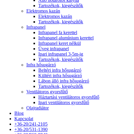
Álló hőtárolós kályha
Tartozékok, kiegészítők
Elektromos kazán
Elektromos kazán
Tartozékok, kiegészítők
Infrapanel
Infrapanel fa kerettel
Infrapanel alumínium kerettel
Infrapanel keret nélkül
Üveg infrapanel
Ipari infrapanel 3-5m-ig
Tartozékok, kiegészítők
Infra hősugárzó
Beltéri infra hősugárzó
Kültéri infra hősugárzó
Lábon álló infra hősugárzó
Tartozékok, kiegészítők
Ventilátoros gyorsfűtő
Háztartási ventilátoros gyorsfűtő
Ipari ventilátoros gyorsfűtő
Olajradiátor
Blog
Kapcsolat
+36-20/241-2105
+36-20/531-1390