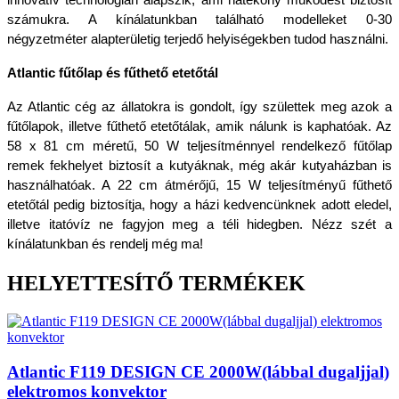
innovatív technológián alapszik, ami hatékony működést biztosít 
számukra. A kínálatunkban található modelleket 0-30 
négyzetméter alapterületig terjedő helyiségekben tudod használni.
Atlantic fűtőlap és fűthető etetőtál
Az Atlantic cég az állatokra is gondolt, így születtek meg azok a 
fűtőlapok, illetve fűthető etetőtálak, amik nálunk is kaphatóak. Az 
58 x 81 cm méretű, 50 W teljesítménnyel rendelkező fűtőlap 
remek fekhelyet biztosít a kutyáknak, még akár kutyaházban is 
használhatóak. A 22 cm átmérőjű, 15 W teljesítményű fűthető 
etetőtál pedig biztosítja, hogy a házi kedvencünknek adott eledel, 
illetve itatóvíz ne fagyjon meg a téli hidegben. Nézz szét a 
kínálatunkban és rendelj még ma!
HELYETTESÍTŐ TERMÉKEK
Atlantic F119 DESIGN CE 2000W(lábbal dugaljjal)
elektromos konvektor