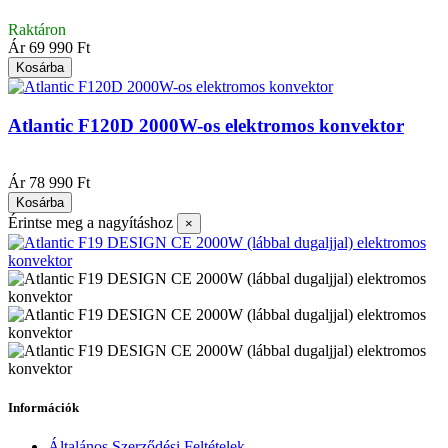
Raktáron
Ár
69 990 Ft
Kosárba
Atlantic F120D 2000W-os elektromos konvektor
|
Ár
78 990 Ft
Kosárba
Érintse meg a nagyításhoz
×
Információk
Általános Szerződési Feltételek