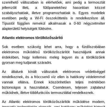
szerelhető változatban is elérhetőek, ami pedig a termosztát 
jellemzőit illeti, a fűtőpanelekhez hasonlóan kézzel 
szabályozhatóak, illetve programozhatóak is. Egyes modellek 
esetében pedig a Wi-Fi összeköttetés is rendelkezésre áll. 
Típustól függően remekül alkalmasak a 0-60 négyzetméter 
alapterületű helyiségek fűtésére.
Atlantic elektromos törölközőszárító
Sok esetben szükség lehet arra, hogy a fürdőszobában 
elektromos működésű törölközőszárítót használjunk annak 
érdekében, hogy kellemes meleg legyen és a törölközőink 
gyorsan meg tudjanak száradni. 
Az általunk kínált változatok elektromos védettséggel 
rendelkeznek, és a fröccsenő víz ellen is hatékony védelemmel 
vannak ellátva. Ennek köszönhetően teljes mértékben 
biztonságos a használatuk. Csendesen, teljesen zajtalanul 
működnek, illetve többfunkciós termosztáttal rendelkeznek. 
Az Atlantic elektromos törölközőszárítók működése modern, 