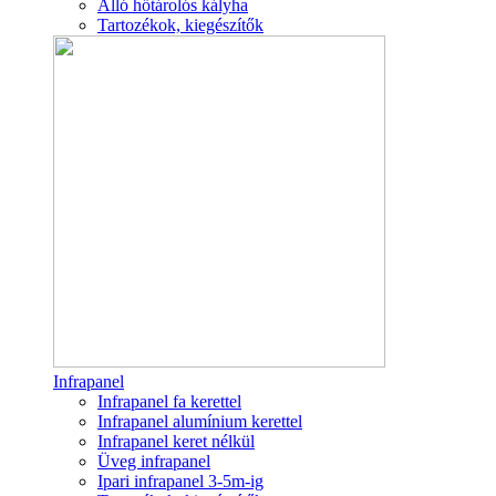
Álló hőtárolós kályha
Tartozékok, kiegészítők
Infrapanel
Infrapanel fa kerettel
Infrapanel alumínium kerettel
Infrapanel keret nélkül
Üveg infrapanel
Ipari infrapanel 3-5m-ig