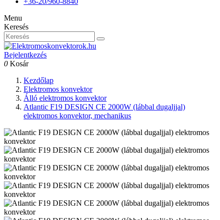
+36-20/960-8840
Menu
Keresés
Bejelentkezés
0
Kosár
Kezdőlap
Elektromos konvektor
Álló elektromos konvektor
Atlantic F19 DESIGN CE 2000W (lábbal dugaljjal)
elektromos konvektor, mechanikus