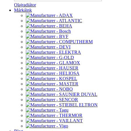
Olajradiátor
Márkáink