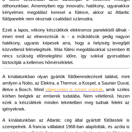
otthonunkban. Amennyiben egy innovatív, hatékony, ugyanakkor 
kényelmes megoldást keresel a fűtésre, akkor az Atlantic 
fűtőpanelek nem okoznak csalódást számodra.
Ezek a lapos, vékony készülékek elektromos panelekből állnak - 
innen ered az elnevezésük is - a működésük pedig nagyon 
hatékony, ugyanis képesek arra, hogy a helyiség levegőjét 
közvetlenül felmelegítsék. Más fűtési megoldásokkal szemben itt 
nincs szükség előmelegítési időre, így sokkal gyorsabban 
biztosítják a kellemes hőmérsékletet. 
A kínálatunkban olyan gyártók fűtőberendezéseit találod, mint 
amilyen a Nobo, az Elektra, a Thermor, a Kospel, a Saunier Duval, 
illetve a Bosch. Mind 
világszinten is ismert márkák
, amik széles 
körben beégtek az emberek tudatába. Nem véletlenül, hiszen 
ezek a készülékek minden tekintetben meg tudnak felelni az 
igényeknek. 
A kínálatunkban az Atlantic cég által gyártott fűtőtestek is 
szerepelnek. A francia vállalatot 1968-ban alapították, és azóta is 