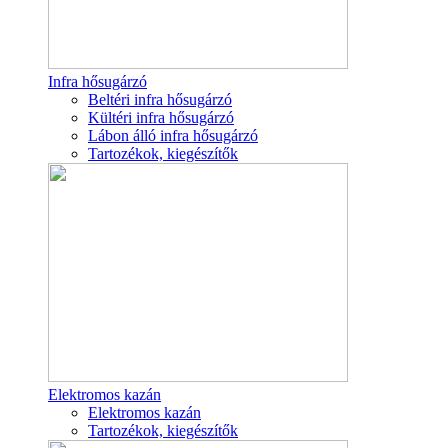
Infra hősugárzó
Beltéri infra hősugárzó
Kültéri infra hősugárzó
Lábon álló infra hősugárzó
Tartozékok, kiegészítők
Elektromos kazán
Elektromos kazán
Tartozékok, kiegészítők