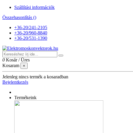
Szállítási információk
Összehasonlítás (
)
+36-20/241-2105
+36-20/960-8840
+36-20/531-1390
0
Kosár
/
Üres
Kosaram
×
Jelenleg nincs termék a kosaradban
Bejelentkezés
Termékeink