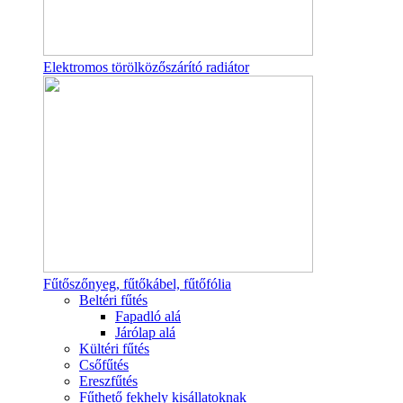
Elektromos törölközőszárító radiátor
Fűtőszőnyeg, fűtőkábel, fűtőfólia
Beltéri fűtés
Fapadló alá
Járólap alá
Kültéri fűtés
Csőfűtés
Ereszfűtés
Fűthető fekhely kisállatoknak