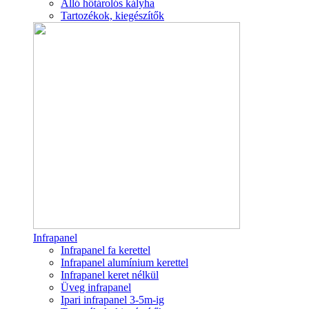
Álló hőtárolós kályha
Tartozékok, kiegészítők
Infrapanel
Infrapanel fa kerettel
Infrapanel alumínium kerettel
Infrapanel keret nélkül
Üveg infrapanel
Ipari infrapanel 3-5m-ig